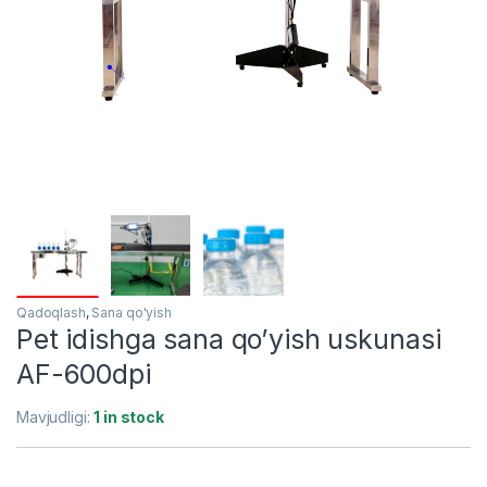
Qadoqlash
,
Sana qo'yish
Pet idishga sana qo’yish uskunasi
AF-600dpi
Mavjudligi:
1 in stock