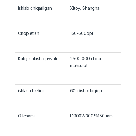
Ishlab chiqarilgan
Xitoy, Shanghai
Chop etish
150-600dpi
Katrij ishlash quvvati
1 500 000 dona
mahsulot
ishlash tezligi
60 idish /daqiqa
O’lchami
L1900W300*1450 mm