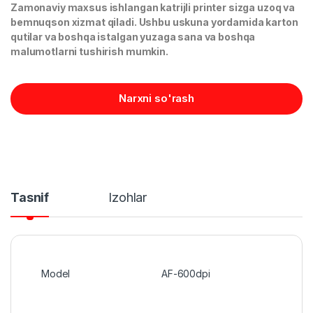
Zamonaviy maxsus ishlangan katrijli printer sizga uzoq va
bemnuqson xizmat qiladi. Ushbu uskuna yordamida karton
qutilar va boshqa istalgan yuzaga sana va boshqa
malumotlarni tushirish mumkin.
Narxni so'rash
Tasnif
Izohlar
Model
AF-600dpi