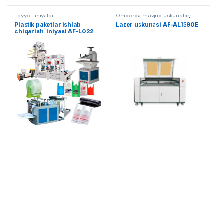
Tayyor liniyalar
Omborda mavjud uskunalar
,
Yog'ochga ishlov berish
Plastik paketlar ishlab
Lazer uskunasi AF-AL1390E
chiqarish liniyasi AF-L022