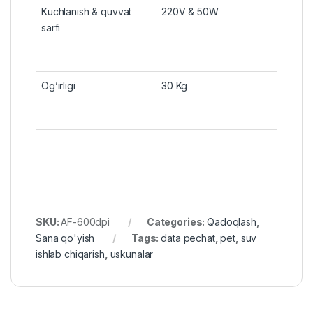
Kuchlanish & quvvat
220V & 50W
sarfi
Og’irligi
30 Kg
SKU:
AF-600dpi
Categories:
Qadoqlash
,
Sana qo'yish
Tags:
data pechat
,
pet
,
suv
ishlab chiqarish
,
uskunalar