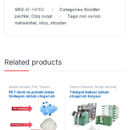
SKU:
AF-HX100
Categories:
Konditer
pechlar
,
Oziq ovqat
Tags:
non va non
mahsulotlari
,
xitoy
,
xitoydan
Related products
Qayta ishlash
,
Pet
,
Tayyor
Tayyor liniyalar
,
Yengil sanoat
,
liniyalar
To'quv uskunalari
PET idish va polistiroldan
Tibbiyot dokasi ishlab
Sintepon ishlab chiqarish
chiqarish liniyasi
liniyasi
(sterillanmagan) AF-L015