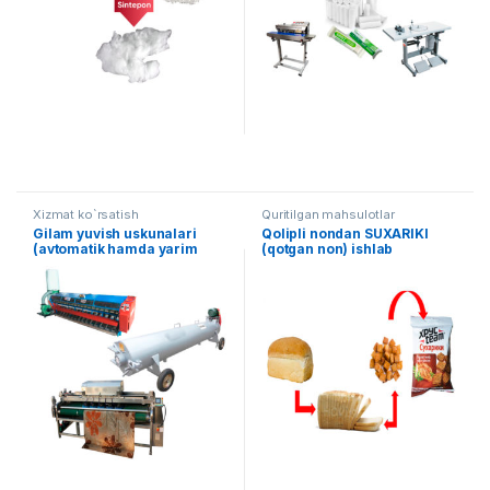
Xizmat ko`rsatish
Quritilgan mahsulotlar
Gilam yuvish uskunalari
Qolipli nondan SUXARIKI
(avtomatik hamda yarim
(qotgan non) ishlab
avtomat liniya) AF-L013
chiqarish liniyasi AF-L007