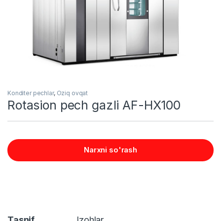
Konditer pechlar
,
Oziq ovqat
Rotasion pech gazli AF-HX100
Narxni so'rash
Tasnif
Izohlar