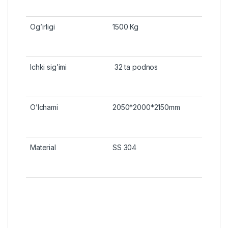
Og’irligi
1500 Kg
Ichki sig’imi
32 ta podnos
O’lchami
2050*2000*2150mm
Material
SS 304