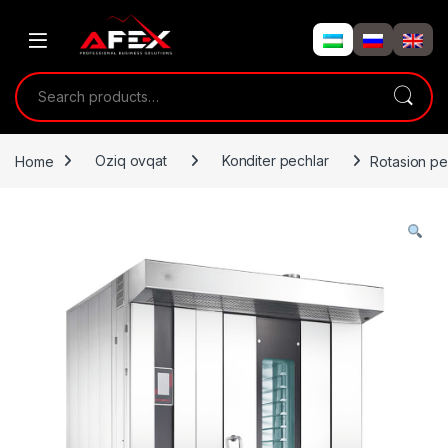
Skip to navigation
Skip to content
Search for:
Home
Oziq ovqat
Konditer pechlar
Rotasion pe