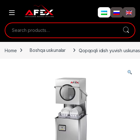
Skip to navigation
Skip to content
Search for:
Home
Boshqa uskunalar
Qopqoqli idish yuvish uskunas