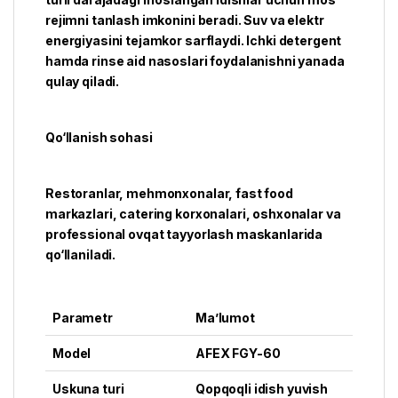
rejimni tanlash imkonini beradi. Suv va elektr
energiyasini tejamkor sarflaydi. Ichki detergent
hamda rinse aid nasoslari foydalanishni yanada
qulay qiladi.
Qo‘llanish sohasi
Restoranlar, mehmonxonalar, fast food
markazlari, catering korxonalari, oshxonalar va
professional ovqat tayyorlash maskanlarida
qo‘llaniladi.
Parametr
Ma’lumot
Model
AFEX FGY-60
Uskuna turi
Qopqoqli idish yuvish