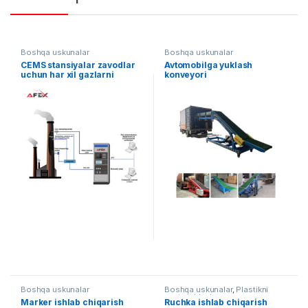
Boshqa uskunalar
Boshqa uskunalar
CEMS stansiyalar zavodlar
Avtomobilga yuklash
uchun har xil gazlarni
konveyori
davomli monitoring qilish
tizimi
Boshqa uskunalar
Boshqa uskunalar
,
Plastikni
qayta ishlash
Marker ishlab chiqarish
Ruchka ishlab chiqarish