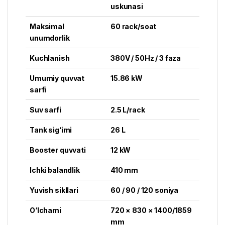
uskunasi
Maksimal
60 rack/soat
unumdorlik
Kuchlanish
380V / 50Hz / 3 faza
Umumiy quvvat
15.86 kW
sarfi
Suv sarfi
2.5 L/rack
Tank sig‘imi
26 L
Booster quvvati
12 kW
Ichki balandlik
410 mm
Yuvish sikllari
60 / 90 / 120 soniya
O‘lchami
720 × 830 × 1400/1859
mm