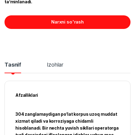
ta’minlanadi.
Narxni so'rash
Tasnif
Izohlar
Afzalliklari
304 zanglamaydigan po‘lat korpus uzoq muddat
xizmat qiladi va korroziyaga chidamli
hisoblanadi. Bir nechta yuvish sikllari operatorga
turli darajadagi ifloslangan idishlar uchun mos