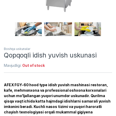
Boshqa uskunalar
Qopqoqli idish yuvish uskunasi
Mavjudligi:
Out of stock
AFEX FGY-60 hood type idish yuvish mashinasi restoran,
kafe, mehmonxona va professional oshxona korxonalari
uchun mo‘ljallangan yuqori unumdor uskunadir. Qurilma
qisqa vaqt ichida katta hajmdagi idishlarni samarali yuvish
imkonini beradi. Kuchli nasos tizimi va yuqori haroratli
chayish texnologiyasi orqali mukammal gigiyena