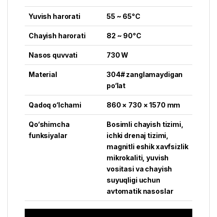
Yuvish harorati
55 ~ 65°C
Chayish harorati
82 ~ 90°C
Nasos quvvati
730 W
Material
304# zanglamaydigan
po‘lat
Qadoq o‘lchami
860 × 730 × 1570 mm
Qo‘shimcha
Bosimli chayish tizimi,
funksiyalar
ichki drenaj tizimi,
magnitli eshik xavfsizlik
mikrokaliti, yuvish
vositasi va chayish
suyuqligi uchun
avtomatik nasoslar