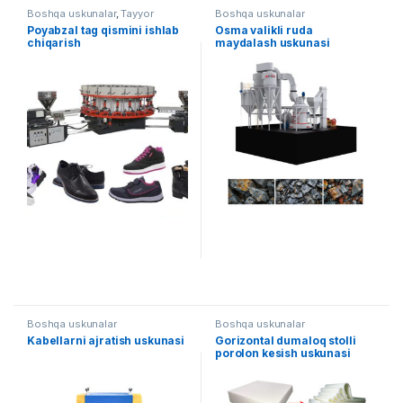
Boshqa uskunalar
,
Tayyor
Boshqa uskunalar
liniyalar
,
Yengil sanoat
Poyabzal tag qismini ishlab
Osma valikli ruda
chiqarish
maydalash uskunasi
Boshqa uskunalar
Boshqa uskunalar
Kabellarni ajratish uskunasi
Gorizontal dumaloq stolli
porolon kesish uskunasi