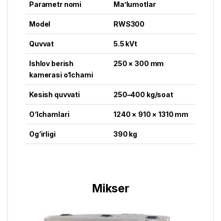
Parametr nomi
Ma’lumotlar
Model
RWS300
Quvvat
5.5 kVt
Ishlov berish
250 × 300 mm
kamerasi o‘lchami
Kesish quvvati
250–400 kg/soat
O‘lchamlari
1240 × 910 × 1310 mm
Og‘irligi
390 kg
Mikser