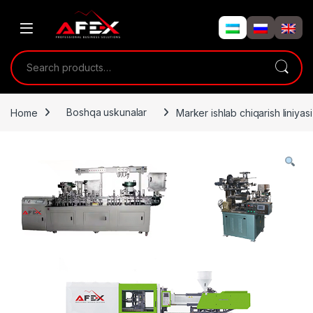
Skip to navigation
Skip to content
Search for:
Home
Boshqa uskunalar
Marker ishlab chiqarish liniyasi