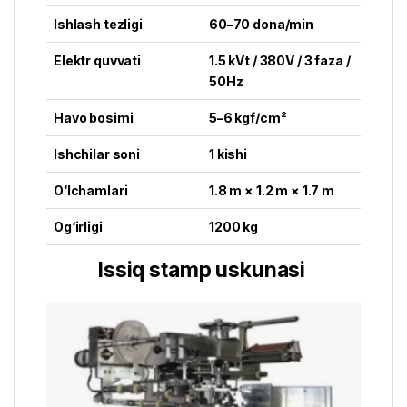
Ishlash tezligi
60–70 dona/min
Elektr quvvati
1.5 kVt / 380V / 3 faza /
50Hz
Havo bosimi
5–6 kgf/cm²
Ishchilar soni
1 kishi
O‘lchamlari
1.8 m × 1.2 m × 1.7 m
Og‘irligi
1200 kg
Issiq stamp uskunasi