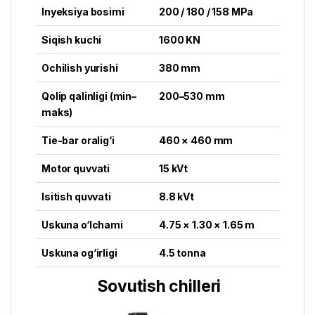
Inyeksiya bosimi
200 / 180 / 158 MPa
Siqish kuchi
1600 KN
Ochilish yurishi
380 mm
Qolip qalinligi (min–
200–530 mm
maks)
Tie-bar oralig‘i
460 × 460 mm
Motor quvvati
15 kVt
Isitish quvvati
8.8 kVt
Uskuna o‘lchami
4.75 × 1.30 × 1.65 m
Uskuna og‘irligi
4.5 tonna
Sovutish chilleri