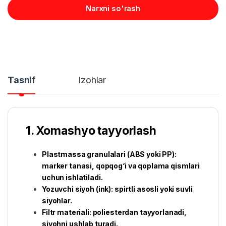
Narxni so'rash
Tasnif
Izohlar
1. Xomashyo tayyorlash
Plastmassa granulalari (ABS yoki PP):
marker tanasi, qopqog‘i va qoplama qismlari
uchun ishlatiladi.
Yozuvchi siyoh (ink): spirtli asosli yoki suvli
siyohlar.
Filtr materiali: poliesterdan tayyorlanadi,
siyohni ushlab turadi.