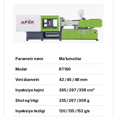
Parametr nomi
Ma’lumotlar
Model
RT160
Vint diametri
42 / 45 / 48 mm
Inyeksiya hajmi
265 / 297 / 338 cm³
Shot og‘irligi
235 / 267 / 308 g
Inyeksiya tezligi
120 / 135 / 152 g/s