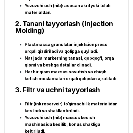
Yozuvchi uch (nib): asosan akril yoki tolali
materialdan.
2. Tanani tayyorlash (Injection
Molding)
Plastmassa granulalar injektsion press
orqali qizdiriladi va qolipga quyiladi.
Natijada markerning tanasi, qopqog‘i, orqa
qismi va boshqa detallar olinadi.
Har bir qism maxsus sovutish va chiqib
ketish moslamalari orqali qolipdan ajratiladi.
3. Filtr va uchni tayyorlash
Filtr (ink reservoir) to‘qimachilik materialidan
kesiladi va shakllantiriladi.
Yozuvchi uch (nib) maxsus kesish
mashinasida kesilib, konus shakliga
keltiriladi.