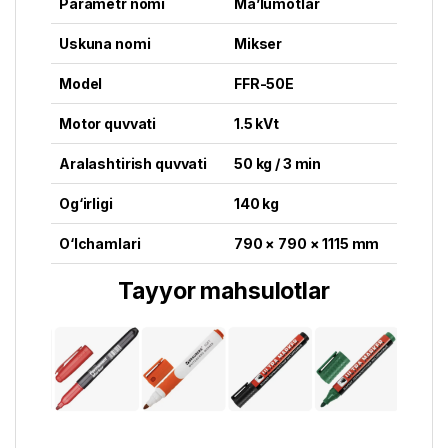
Parametr nomi
Ma’lumotlar
Uskuna nomi
Mikser
Model
FFR-50E
Motor quvvati
1.5 kVt
Aralashtirish quvvati
50 kg / 3 min
Og‘irligi
140 kg
O‘lchamlari
790 × 790 × 1115 mm
Tayyor mahsulotlar