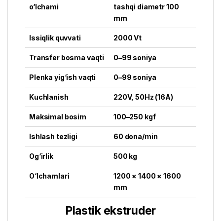
o‘lchami
tashqi diametr 100
mm
Issiqlik quvvati
2000 Vt
Transfer bosma vaqti
0–99 soniya
Plenka yig‘ish vaqti
0–99 soniya
Kuchlanish
220V, 50Hz (16A)
Maksimal bosim
100–250 kgf
Ishlash tezligi
60 dona/min
Og‘irlik
500 kg
O‘lchamlari
1200 × 1400 × 1600
mm
Plastik ekstruder