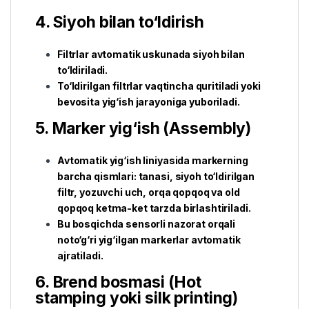
4. Siyoh bilan to‘ldirish
Filtrlar avtomatik uskunada siyoh bilan
to‘ldiriladi.
To‘ldirilgan filtrlar vaqtincha quritiladi yoki
bevosita yig‘ish jarayoniga yuboriladi.
5. Marker yig‘ish (Assembly)
Avtomatik yig‘ish liniyasida markerning
barcha qismlari: tanasi, siyoh to‘ldirilgan
filtr, yozuvchi uch, orqa qopqoq va old
qopqoq ketma-ket tarzda birlashtiriladi.
Bu bosqichda sensorli nazorat orqali
noto‘g‘ri yig‘ilgan markerlar avtomatik
ajratiladi.
6. Brend bosmasi (Hot
stamping yoki silk printing)