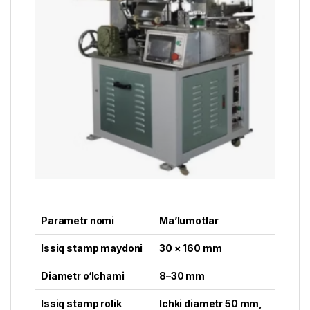
Parametr nomi
Ma’lumotlar
Issiq stamp maydoni
30 × 160 mm
Diametr o‘lchami
8–30 mm
Issiq stamp rolik
Ichki diametr 50 mm,