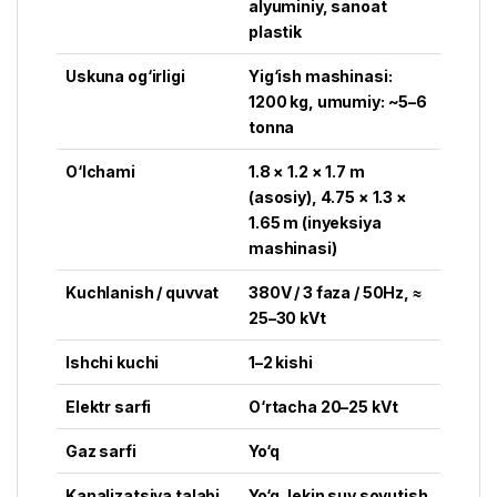
alyuminiy, sanoat
plastik
Uskuna og‘irligi
Yig‘ish mashinasi:
1200 kg, umumiy: ~5–6
tonna
O‘lchami
1.8 × 1.2 × 1.7 m
(asosiy), 4.75 × 1.3 ×
1.65 m (inyeksiya
mashinasi)
Kuchlanish / quvvat
380V / 3 faza / 50Hz, ≈
25–30 kVt
Ishchi kuchi
1–2 kishi
Elektr sarfi
O‘rtacha 20–25 kVt
Gaz sarfi
Yo‘q
Kanalizatsiya talabi
Yo‘q, lekin suv sovutish