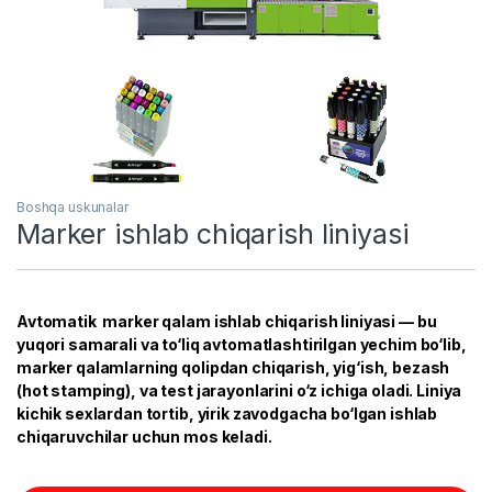
Boshqa uskunalar
Marker ishlab chiqarish liniyasi
Avtomatik marker qalam ishlab chiqarish liniyasi — bu
yuqori samarali va to‘liq avtomatlashtirilgan yechim bo‘lib,
marker qalamlarning qolipdan chiqarish, yig‘ish, bezash
(hot stamping), va test jarayonlarini o‘z ichiga oladi. Liniya
kichik sexlardan tortib, yirik zavodgacha bo‘lgan ishlab
chiqaruvchilar uchun mos keladi.