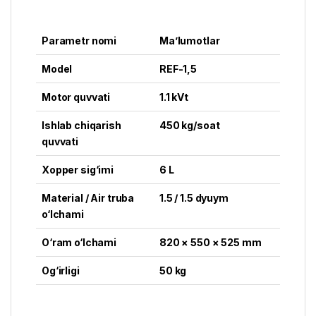
Parametr nomi
Ma’lumotlar
Model
REF-1,5
Motor quvvati
1.1 kVt
Ishlab chiqarish
450 kg/soat
quvvati
Xopper sig‘imi
6 L
Material / Air truba
1.5 / 1.5 dyuym
o‘lchami
O‘ram o‘lchami
820 × 550 × 525 mm
Og‘irligi
50 kg