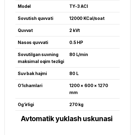
Model
TY-3 ACI
Sovutish quvvati
12000 KCal/soat
Quvvat
2 kVt
Nasos quvvati
0.5 HP
Sovutilgan suvning
80 L/min
maksimal oqim tezligi
Suv bak hajmi
80 L
O‘lchamlari
1200 × 600 × 1270
mm
Og‘irligi
270 kg
Avtomatik yuklash uskunasi