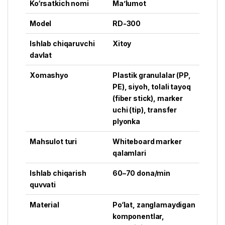
Ko‘rsatkich nomi
Ma’lumot
Model
RD-300
Ishlab chiqaruvchi
Xitoy
davlat
Xomashyo
Plastik granulalar (PP,
PE), siyoh, tolali tayoq
(fiber stick), marker
uchi (tip), transfer
plyonka
Mahsulot turi
Whiteboard marker
qalamlari
Ishlab chiqarish
60–70 dona/min
quvvati
Material
Po‘lat, zanglamaydigan
komponentlar,