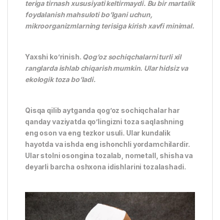
teriga tirnash xususiyati keltirmaydi. Bu bir martalik
foydalanish mahsuloti bo’lgani uchun,
mikroorganizmlarning terisiga kirish xavfi minimal.
Yaxshi ko’rinish.
Qog’oz sochiqchalarni turli xil
ranglarda ishlab chiqarish mumkin. Ular hidsiz va
ekologik toza bo’ladi.
Qisqa qilib aytganda qog’oz sochiqchalar har
qanday vaziyatda qo’lingizni toza saqlashning
eng oson va eng tezkor usuli. Ular kundalik
hayotda va ishda eng ishonchli yordamchilardir.
Ular stolni osongina tozalab, nometall, shisha va
deyarli barcha oshxona idishlarini tozalashadi.