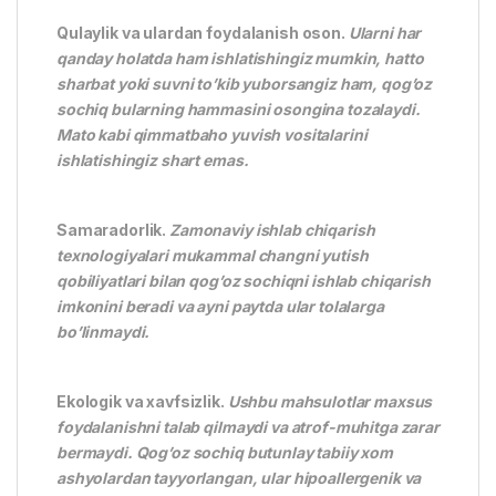
Qulaylik va ulardan foydalanish oson.
Ularni har
qanday holatda ham ishlatishingiz mumkin, hatto
sharbat yoki suvni to’kib yuborsangiz ham, qog’oz
sochiq bularning hammasini osongina tozalaydi.
Mato kabi qimmatbaho yuvish vositalarini
ishlatishingiz shart emas.
Samaradorlik.
Zamonaviy ishlab chiqarish
texnologiyalari mukammal changni yutish
qobiliyatlari bilan qog’oz sochiqni ishlab chiqarish
imkonini beradi va ayni paytda ular tolalarga
bo’linmaydi.
Ekologik va xavfsizlik.
Ushbu mahsulotlar maxsus
foydalanishni talab qilmaydi va atrof-muhitga zarar
bermaydi. Qog’oz sochiq butunlay tabiiy xom
ashyolardan tayyorlangan, ular hipoallergenik va