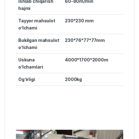
Ishlab chiqarish
60-80m/min
hajmi
Tayyor mahsulot
230*230 mm
o’lchami
Bukilgan mahsulot
230*76*77*77mm
o’lchami
Uskuna
4000*1700*2000m
o’lchamlari
Og’irligi
2000kg