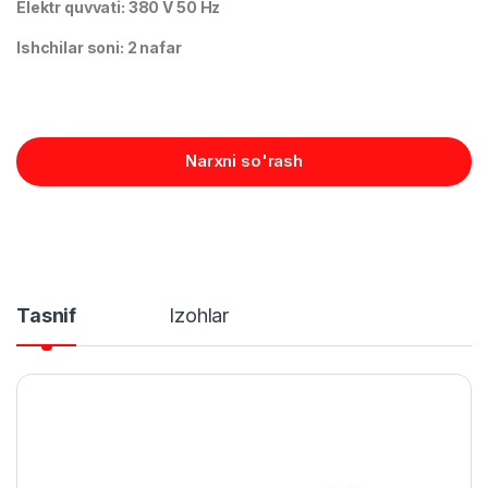
Elektr quvvati: 380 V 50 Hz
Ishchilar soni: 2 nafar
Narxni so'rash
Tasnif
Izohlar