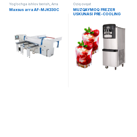
Yog'ochga ishlov berish
,
Arra
Oziq ovqat
Maxsus arra AF-MJK330C
MUZQAYMOQ FREZER
USKUNASI PRE-COOLING
TIZIMI BILAN AF-B001