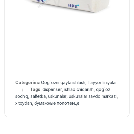
Categories:
Qog`ozni qayta ishlash
,
Tayyor liniyalar
Tags:
dispenser
,
ishlab chiqarish
,
qog`oz
sochiq
,
salfetka
,
uskunalar
,
uskunalar savdo markazi
,
xitoydan
,
бумажные полотенце