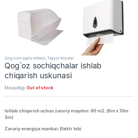
Qog`ozni qayta ishlash
,
Tayyor liniyalar
Qog`oz sochiqchalar ishlab
chiqarish uskunasi
Mavjudligi:
Out of stock
Ishlab chiqarish uchun zaruriy maydon: 60 m2. (6m x 10m
3m)
Zaruriy energiya manbai: Elektr toki