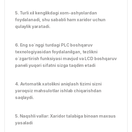
5. Turli xil kenglikdagi xom-ashyolardan
foydalanadi, shu sababli ham xaridor uchun
qulaylik yaratadi.
6. Eng so`nggi turdagi PLC boshqaruv
texnologiyasidan foydalanilgan, tezlikni
o`zgartirish funksiyasi mavjud va LCD boshqaruv
paneli yuqori sifatni sizga taqdim etadi
4. Avtomatik xatolikni aniqlash tizimi sizni
yaroqsiz mahsulotlar ishlab chiqarishdan
saqlaydi.
5. Naqshli vallar: Xaridor talabiga binoan maxsus
yasaladi