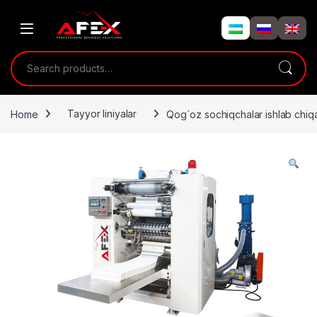
Skip to navigation
Skip to content
Search for:
Home
Tayyor liniyalar
Qog`oz sochiqchalar ishlab chiqa