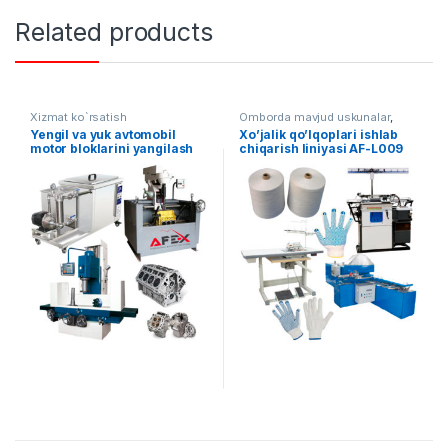
Related products
Xizmat ko`rsatish
Omborda mavjud uskunalar
,
Yengil sanoat
Yengil va yuk avtomobil
Xo’jalik qo’lqoplari ishlab
motor bloklarini yangilash
chiqarish liniyasi AF-L009
uskunasi AF-B005