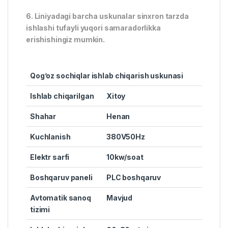
6. Liniyadagi barcha uskunalar sinxron tarzda
ishlashi tufayli yuqori samaradorlikka
erishishingiz mumkin.
Qog’oz sochiqlar ishlab chiqarish uskunasi
Ishlab chiqarilgan
Xitoy
Shahar
Henan
Kuchlanish
380V50Hz
Elektr sarfi
10kw/soat
Boshqaruv paneli
PLC boshqaruv
Avtomatik sanoq
Mavjud
tizimi