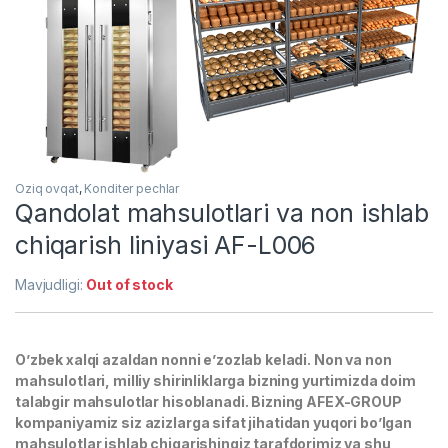
Oziq ovqat
,
Konditer pechlar
Qandolat mahsulotlari va non ishlab
chiqarish liniyasi AF-L006
Mavjudligi:
Out of stock
O’zbek xalqi azaldan nonni e’zozlab keladi. Non va non
mahsulotlari, milliy shirinliklarga bizning yurtimizda doim
talabgir mahsulotlar hisoblanadi. Bizning AFEX-GROUP
kompaniyamiz siz azizlarga sifat jihatidan yuqori bo’lgan
mahsulotlar ishlab chiqarishingiz tarafdorimiz va shu