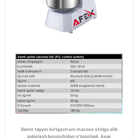
Xamir tayyor bo’lgach uni maxsus stolga olib
qoliplash bosqichidan o’tqaziladi. Agar