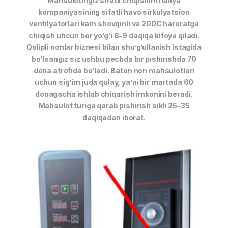
Mahsulotingiz sifatli chiqishini Italiya
kompaniyasining sifatli havo sirkulyatsion
ventilyatorlari kam shovqinli va 200C haroratga
chiqish uhcun bor yo’g’i 8-9 daqiqa kifoya qiladi.
Qolipli nonlar biznesi bilan shu’g’ullanish istagida
bo’lsangiz siz ushbu pechda bir pishirishda 70
dona atrofida bo’ladi. Baton non mahsulotlari
uchun sig’im juda qulay, ya’ni bir martada 60
donagacha ishlab chiqarish imkonini beradi.
Mahsulot turiga qarab pishirish sikli 25-35
daqiqadan iborat.