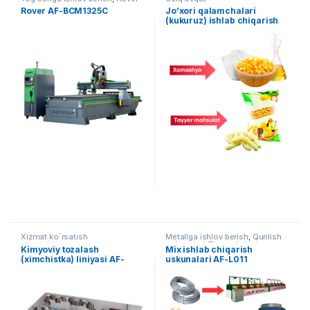
Rover AF-BCM1325C
Jo’xori qalamchalari
(kukuruz) ishlab chiqarish
liniyasi AF-L005
Xizmat ko`rsatish
Metallga ishlov berish
,
Qurilish
uskunalari
,
Tayyor liniyalar
Kimyoviy tozalash
Mix ishlab chiqarish
(ximchistka) liniyasi AF-
uskunalari AF-L011
L002