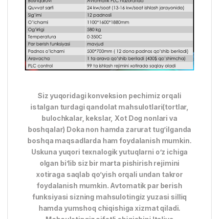
Siz yuqoridagi konveksion pechimiz orqali
istalgan turdagi qandolat mahsulotlari(tortlar,
bulochkalar, kekslar, Xot Dog nonlari va
boshqalar) Doka non hamda zarurat tug’ilganda
boshqa maqsadlarda ham foydalanish mumkin.
Uskuna yuqori texnalogik yutuqlarni o’z ichiga
olgan bi’lib siz bir marta pishirish rejimini
xotiraga saqlab qo’yish orqali undan takror
foydalanish mumkin. Avtomatik par berish
funksiyasi sizning mahsulotingiz yuzasi silliq
hamda yumshoq chiqishiga xizmat qiladi.