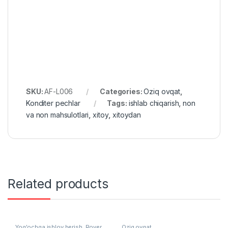
SKU:
AF-L006
Categories:
Oziq ovqat
,
Konditer pechlar
Tags:
ishlab chiqarish
,
non
va non mahsulotlari
,
xitoy
,
xitoydan
Related products
Yog'ochga ishlov berish
,
Rover
Oziq ovqat