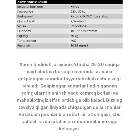
Xamir tindirish jarayoni o’rtacha 25-30 daqiqa
vaqt oladi va bu vaqt davomida siz yana
qoliplangan xamirlar tayyorlab olish uchun vaqt
topiladi. Qoliplangan xamirlar tindirilgandan
so’ng ularni pishirish vaqti kamroq bo’ladi va
mahsulotingiz sifati ortishiga olib keladi. Bizning
tavsiya qilgan liniyada chiqadigan qolipli nonlar
Rotatsion pechlar bian sifati bir xil chiqadi, shu
sababli sizda sifat bilan muammolar yuzaga
kelmaydi.