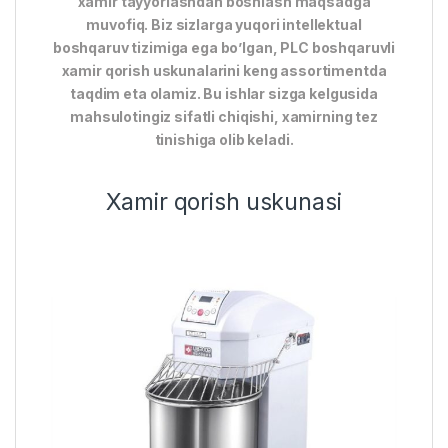
xamir tayyorlashdan boshlash maqsadga
muvofiq. Biz sizlarga yuqori intellektual
boshqaruv tizimiga ega bo’lgan, PLC boshqaruvli
xamir qorish uskunalarini keng assortimentda
taqdim eta olamiz. Bu ishlar sizga kelgusida
mahsulotingiz sifatli chiqishi, xamirning tez
tinishiga olib keladi.
Xamir qorish uskunasi