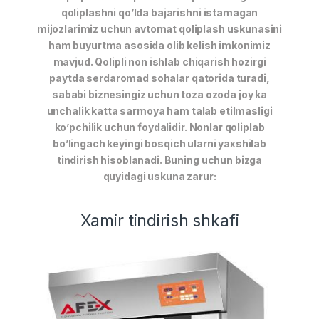
qoliplashni qo’lda bajarishni istamagan
mijozlarimiz uchun avtomat qoliplash uskunasini
ham buyurtma asosida olib kelish imkonimiz
mavjud. Qolipli non ishlab chiqarish hozirgi
paytda serdaromad sohalar qatorida turadi,
sababi biznesingiz uchun toza ozoda joy ka
unchalik katta sarmoya ham talab etilmasligi
ko’pchilik uchun foydalidir. Nonlar qoliplab
bo’lingach keyingi bosqich ularni yaxshilab
tindirish hisoblanadi. Buning uchun bizga
quyidagi uskuna zarur:
Xamir tindirish shkafi