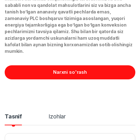
sababli non va qandolat mahsulotlarini siz va bizga ancha
tanish bo’lgan ananaviy qavatli pechlarda emas,
zamonaviy PLC boshqaruv tizimiga asoslangan, yuqori
energiya tejamkorligiga ega bo’lgan bo’lgan konveksion
pechlarimizni tavsiya qilamiz. Shu bilan bir qatorda siz
azizlarga yordamchi uskunalarni ham uzoq muddatli
kafolat bilan aynan bizning korxonamizdan sotib olishingiz
mumkin.
Narxni so'rash
Tasnif
Izohlar