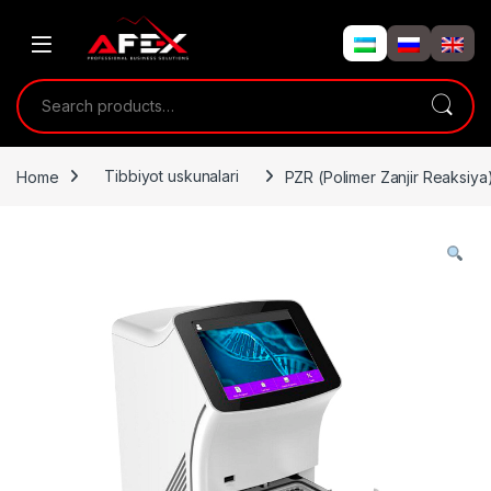
Skip to navigation
Skip to content
Search for:
Home
Tibbiyot uskunalari
PZR (Polimer Zanjir Reaksi