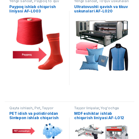
Yengil sanoat
,
Paypoq to`quv
Yengil sanoat
,
To'quv uskunalari
uskunalari
Paypoq ishlab chiqarish
Ultratovushli qavish va tikuv
liniyasi AF-L003
uskunalari AF-L020
Qayta ishlash
,
Pet
,
Tayyor
Tayyor liniyalar
,
Yog'ochga
liniyalar
ishlov berish
PET idish va polistiroldan
MDF eshiklar ishlab
Sintepon ishlab chiqarish
chiqarish liniyasi AF-L012
liniyasi