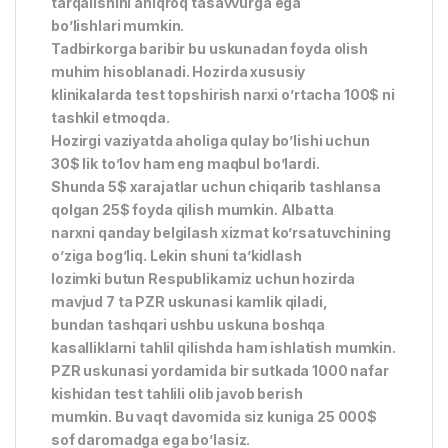
tarqalishini aniqroq tasavvurga ega
bo’lishlari mumkin.
Tadbirkorga baribir bu uskunadan foyda olish
muhim hisoblanadi. Hozirda xususiy
klinikalarda test topshirish narxi o’rtacha 100$ ni
tashkil etmoqda.
Hozirgi vaziyatda aholiga qulay bo’lishi uchun
30$ lik to’lov ham eng maqbul bo’lardi.
Shunda 5$ xarajatlar uchun chiqarib tashlansa
qolgan 25$ foyda qilish mumkin. Albatta
narxni qanday belgilash xizmat ko’rsatuvchining
o’ziga bog’liq. Lekin shuni ta’kidlash
lozimki butun Respublikamiz uchun hozirda
mavjud 7 ta PZR uskunasi kamlik qiladi,
bundan tashqari ushbu uskuna boshqa
kasalliklarni tahlil qilishda ham ishlatish mumkin.
PZR uskunasi yordamida bir sutkada 1000 nafar
kishidan test tahlili olib javob berish
mumkin. Bu vaqt davomida siz kuniga 25 000$
sof daromadga ega bo’lasiz.