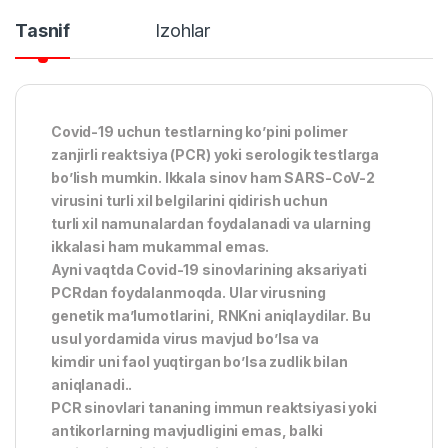
Tasnif
Izohlar
Covid-19 uchun testlarning ko’pini polimer
zanjirli reaktsiya (PCR) yoki serologik testlarga
bo’lish mumkin. Ikkala sinov ham SARS-CoV-2
virusini turli xil belgilarini qidirish uchun
turli xil namunalardan foydalanadi va ularning
ikkalasi ham mukammal emas.
Ayni vaqtda Covid-19 sinovlarining aksariyati
PCRdan foydalanmoqda. Ular virusning
genetik ma’lumotlarini, RNKni aniqlaydilar. Bu
usul yordamida virus mavjud bo’lsa va
kimdir uni faol yuqtirgan bo’lsa zudlik bilan
aniqlanadi..
PCR sinovlari tananing immun reaktsiyasi yoki
antikorlarning mavjudligini emas, balki