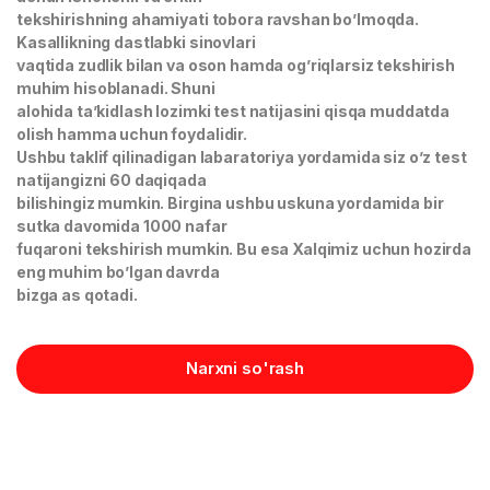
tekshirishning ahamiyati tobora ravshan bo’lmoqda.
Kasallikning dastlabki sinovlari
vaqtida zudlik bilan va oson hamda og’riqlarsiz tekshirish
muhim hisoblanadi. Shuni
alohida ta’kidlash lozimki test natijasini qisqa muddatda
olish hamma uchun foydalidir.
Ushbu taklif qilinadigan labaratoriya yordamida siz o’z test
natijangizni 60 daqiqada
bilishingiz mumkin. Birgina ushbu uskuna yordamida bir
sutka davomida 1000 nafar
fuqaroni tekshirish mumkin. Bu esa Xalqimiz uchun hozirda
eng muhim bo’lgan davrda
bizga as qotadi.
Narxni so'rash