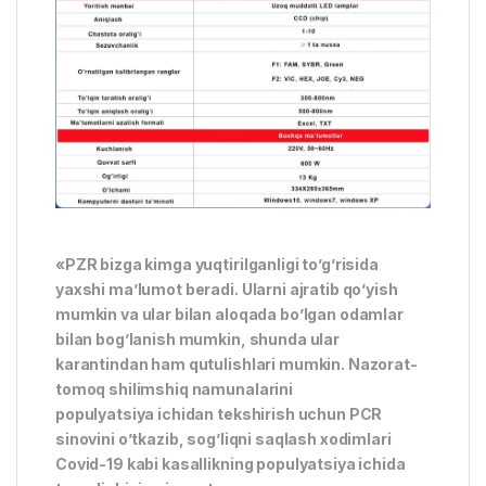
«PZR bizga kimga yuqtirilganligi to’g’risida
yaxshi ma’lumot beradi. Ularni ajratib qo’yish
mumkin va ular bilan aloqada bo’lgan odamlar
bilan bog’lanish mumkin, shunda ular
karantindan ham qutulishlari mumkin. Nazorat-
tomoq shilimshiq namunalarini
populyatsiya ichidan tekshirish uchun PCR
sinovini o’tkazib, sog’liqni saqlash xodimlari
Covid-19 kabi kasallikning populyatsiya ichida