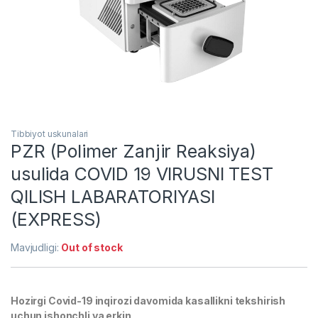
Tibbiyot uskunalari
PZR (Polimer Zanjir Reaksiya)
usulida COVID 19 VIRUSNI TEST
QILISH LABARATORIYASI
(EXPRESS)
Mavjudligi:
Out of stock
Hozirgi Covid-19 inqirozi davomida kasallikni tekshirish
uchun ishonchli va erkin