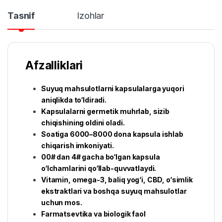
Tasnif
Izohlar
Afzalliklari
Suyuq mahsulotlarni kapsulalarga yuqori
aniqlikda to‘ldiradi.
Kapsulalarni germetik muhrlab, sizib
chiqishining oldini oladi.
Soatiga 6000–8000 dona kapsula ishlab
chiqarish imkoniyati.
00# dan 4# gacha bo‘lgan kapsula
o‘lchamlarini qo‘llab-quvvatlaydi.
Vitamin, omega-3, baliq yog‘i, CBD, o‘simlik
ekstraktlari va boshqa suyuq mahsulotlar
uchun mos.
Farmatsevtika va biologik faol