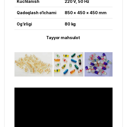
Kuchlanish
220 V, 50 Hz
Qadoqlash o‘lchami
850 × 450 × 450 mm
Og‘irligi
80 kg
Tayyor mahsulot