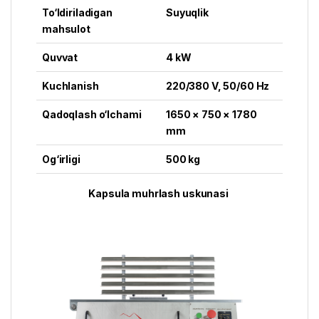
To‘ldiriladigan
Suyuqlik
mahsulot
Quvvat
4 kW
Kuchlanish
220/380 V, 50/60 Hz
Qadoqlash o‘lchami
1650 × 750 × 1780
mm
Og‘irligi
500 kg
Kapsula muhrlash uskunasi