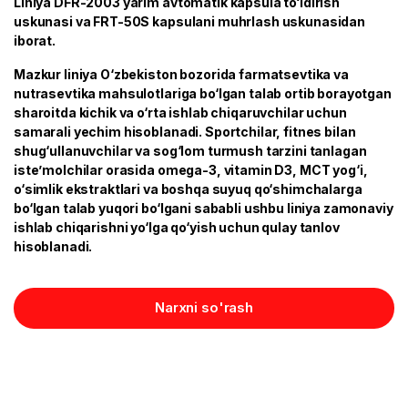
Liniya DFR-2003 yarim avtomatik kapsula to‘ldirish
uskunasi va FRT-50S kapsulani muhrlash uskunasidan
iborat.
Mazkur liniya O‘zbekiston bozorida farmatsevtika va
nutrasevtika mahsulotlariga bo‘lgan talab ortib borayotgan
sharoitda kichik va o‘rta ishlab chiqaruvchilar uchun
samarali yechim hisoblanadi. Sportchilar, fitnes bilan
shug‘ullanuvchilar va sog‘lom turmush tarzini tanlagan
iste’molchilar orasida omega-3, vitamin D3, MCT yog‘i,
o‘simlik ekstraktlari va boshqa suyuq qo‘shimchalarga
bo‘lgan talab yuqori bo‘lgani sababli ushbu liniya zamonaviy
ishlab chiqarishni yo‘lga qo‘yish uchun qulay tanlov
hisoblanadi.
Narxni so'rash