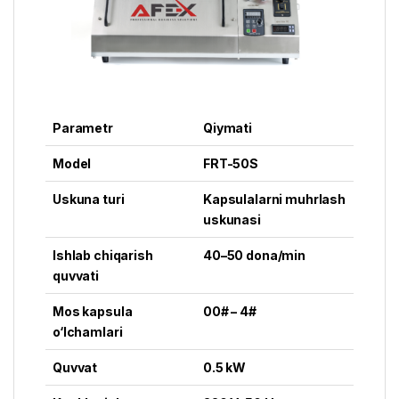
Parametr
Qiymati
Model
FRT-50S
Uskuna turi
Kapsulalarni muhrlash
uskunasi
Ishlab chiqarish
40–50 dona/min
quvvati
Mos kapsula
00# – 4#
o‘lchamlari
Quvvat
0.5 kW