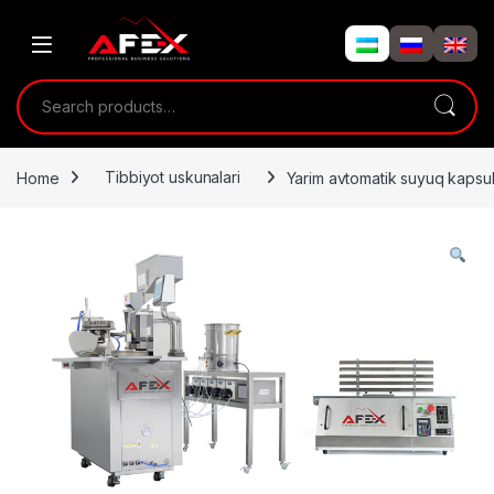
Skip to navigation
Skip to content
Search for:
Home
Tibbiyot uskunalari
Yarim avtomatik suyuq kapsulal