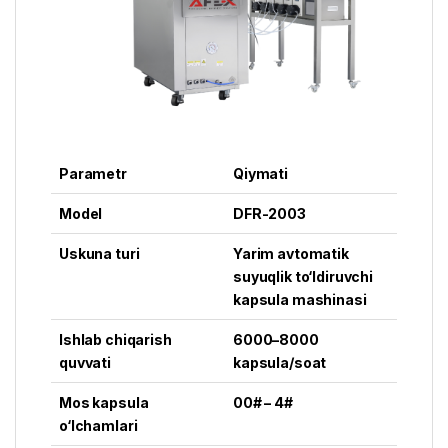
Parametr
Qiymati
Model
DFR-2003
Uskuna turi
Yarim avtomatik
suyuqlik to‘ldiruvchi
kapsula mashinasi
Ishlab chiqarish
6000–8000
quvvati
kapsula/soat
Mos kapsula
00# – 4#
o‘lchamlari