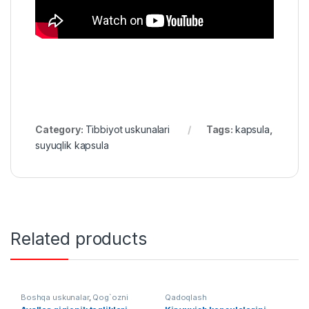
Category:
Tibbiyot uskunalari
Tags:
kapsula
,
suyuqlik kapsula
Related products
Boshqa uskunalar
,
Qog`ozni
Qadoqlash
qayta ishlash
,
Tibbiyot