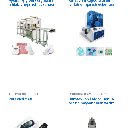
Ayollar gigienik tagliklari
Kir yuvish kapsulalarini
uskunalari
ishlab chiqarish uskunasi
ishlab chiqarish uskunasi
Tibbiyot uskunalari
Omborda mavjud uskunalar
,
Tibbiyot uskunalari
Puls oksimetr
Ultratovushli niqob uchun
rezina payvandlash yarim
avtomat uskunasi