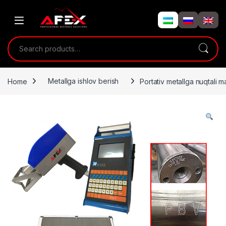
Skip to navigation
Skip to content
Search for:
Home
Metallga ishlov berish
Portativ metallga nuqtali 