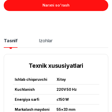
Narxni so'rash
Tasnif
Izohlar
Texnik xususiyatlari
Ishlab chiqaruvchi
Xitoy
Kuchlanish
220V 50 Hz
Energiya sarfi
≤150 W
Markalash maydoni
55×33 mm