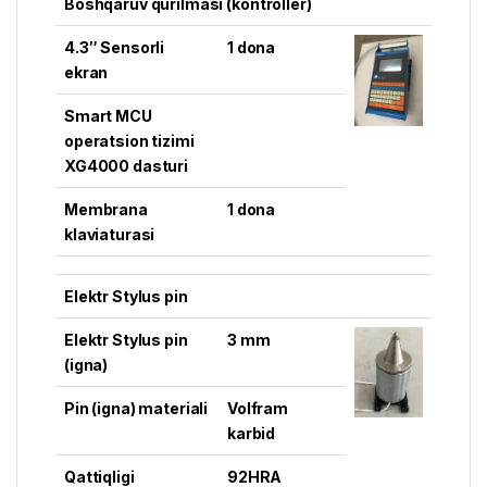
Boshqaruv qurilmasi (kontroller)
4.3″ Sensorli
1 dona
ekran
Smart MCU
operatsion tizimi
XG4000 dasturi
Membrana
1 dona
klaviaturasi
Elektr Stylus pin
Elektr Stylus pin
3 mm
(igna)
Pin (igna) materiali
Volfram
karbid
Qattiqligi
92HRA