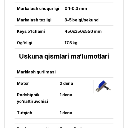
Markalash chuqurligi
0.1-0.3 mm
Markalash tezligi
3-5 belgi/sekund
Keys o’lchami
450x350x550 mm
Og’irligi
17.5 kg
Uskuna qismlari ma’lumotlari
Marklash qurilmasi
Motor
2 dona
Podshipnik
1 dona
yo’naltiruvchisi
Tutqich
1 dona