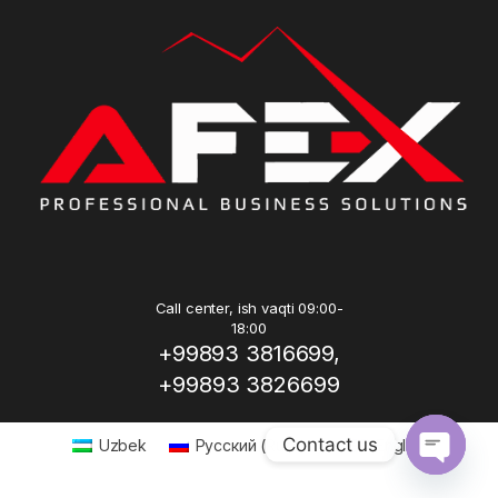
Call center, ish vaqti 09:00-
18:00
+99893 3816699,
+99893 3826699
Contact us
Uzbek
Русский
(
Russian
)
English
Open ch