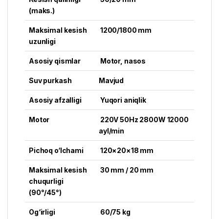
(maks.)
Maksimal kesish
1200/1800 mm
uzunligi
Asosiy qismlar
Motor, nasos
Suv purkash
Mavjud
Asosiy afzalligi
Yuqori aniqlik
Motor
220V 50Hz 2800W 12000
ayl/min
Pichoq o‘lchami
120×20×18 mm
Maksimal kesish
30 mm / 20 mm
chuqurligi
(90°/45°)
Og‘irligi
60/75 kg