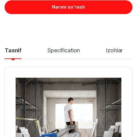
Narxni so'rash
Tasnif
Specification
Izohlar