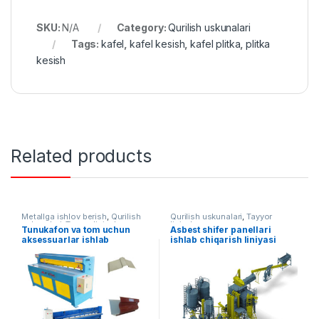
SKU:
N/A
Category:
Qurilish uskunalari
Tags:
kafel
,
kafel kesish
,
kafel plitka
,
plitka
kesish
Related products
Metallga ishlov berish
,
Qurilish
Qurilish uskunalari
,
Tayyor
uskunalari
,
Tayyor liniyalar
liniyalar
Tunukafon va tom uchun
Asbest shifer panellari
aksessuarlar ishlab
ishlab chiqarish liniyasi
chiqarish liniyasi