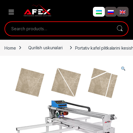
Skip to navigation
Skip to content
Search for:
Home
Qurilish uskunalari
Portativ kafel plitkalarini kesi