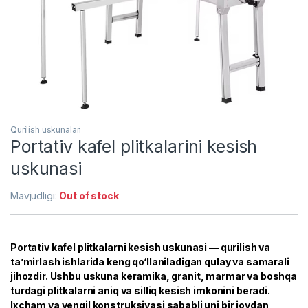
Qurilish uskunalari
Portativ kafel plitkalarini kesish
uskunasi
Mavjudligi:
Out of stock
Portativ kafel plitkalarni kesish uskunasi — qurilish va
ta’mirlash ishlarida keng qo‘llaniladigan qulay va samarali
jihozdir. Ushbu uskuna keramika, granit, marmar va boshqa
turdagi plitkalarni aniq va silliq kesish imkonini beradi.
Ixcham va yengil konstruksiyasi sababli uni bir joydan