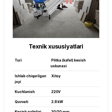
Texnik xususiyatlari
Turi
Plitka (kafel) kesish
uskunasi
Ishlab chiqarilgan
Xitoy
joyi
Kuchlanish
220V
Quvvati
2.8 kW
Kesish qalinligi
30/20 mm