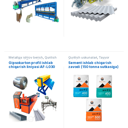
Metallga ishlov berish
,
Qurilish
Qurilish uskunalari
,
Tayyor
uskunalari
,
Tayyor liniyalar
liniyalar
Gipsokarton profil ishlab
Sement ishlab chiqarish
chiqarish liniyasi AF-L030
zavodi (150 tonna sutkasiga)