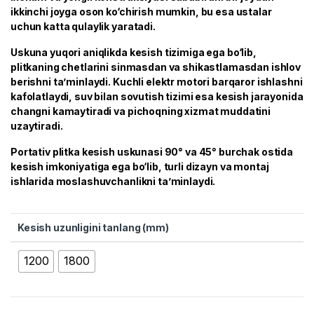
ikkinchi joyga oson ko‘chirish mumkin, bu esa ustalar
uchun katta qulaylik yaratadi.
Uskuna yuqori aniqlikda kesish tizimiga ega bo‘lib,
plitkaning chetlarini sinmasdan va shikastlamasdan ishlov
berishni ta’minlaydi. Kuchli elektr motori barqaror ishlashni
kafolatlaydi, suv bilan sovutish tizimi esa kesish jarayonida
changni kamaytiradi va pichoqning xizmat muddatini
uzaytiradi.
Portativ plitka kesish uskunasi 90° va 45° burchak ostida
kesish imkoniyatiga ega bo‘lib, turli dizayn va montaj
ishlarida moslashuvchanlikni ta’minlaydi.
Kesish uzunligini tanlang (mm)
1200
1800