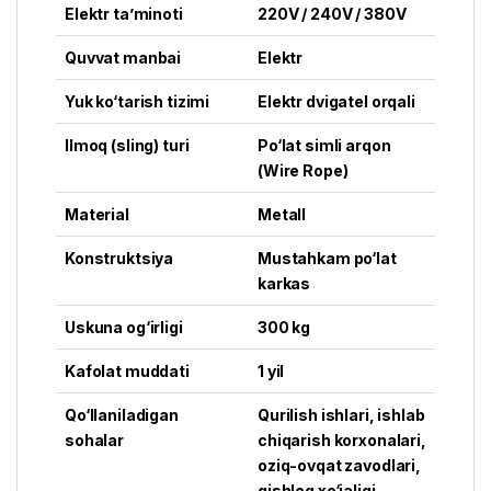
Elektr ta’minoti
220V / 240V / 380V
Quvvat manbai
Elektr
Yuk ko‘tarish tizimi
Elektr dvigatel orqali
Ilmoq (sling) turi
Po‘lat simli arqon
(Wire Rope)
Material
Metall
Konstruktsiya
Mustahkam po‘lat
karkas
Uskuna og‘irligi
300 kg
Kafolat muddati
1 yil
Qo‘llaniladigan
Qurilish ishlari, ishlab
sohalar
chiqarish korxonalari,
oziq-ovqat zavodlari,
qishloq xo‘jaligi,