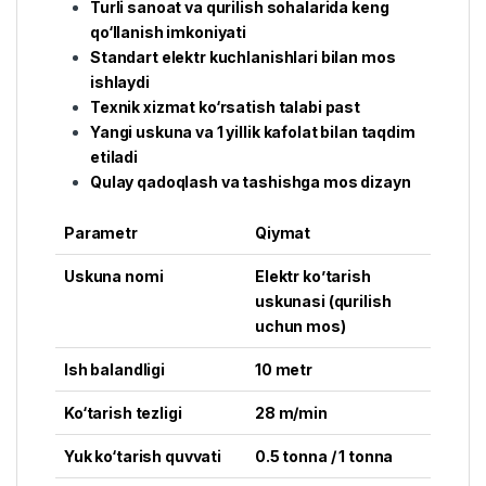
Turli sanoat va qurilish sohalarida keng
qo‘llanish imkoniyati
Standart elektr kuchlanishlari bilan mos
ishlaydi
Texnik xizmat ko‘rsatish talabi past
Yangi uskuna va 1 yillik kafolat bilan taqdim
etiladi
Qulay qadoqlash va tashishga mos dizayn
Parametr
Qiymat
Uskuna nomi
Elektr ko’tarish
uskunasi (qurilish
uchun mos)
Ish balandligi
10 metr
Ko‘tarish tezligi
28 m/min
Yuk ko‘tarish quvvati
0.5 tonna / 1 tonna