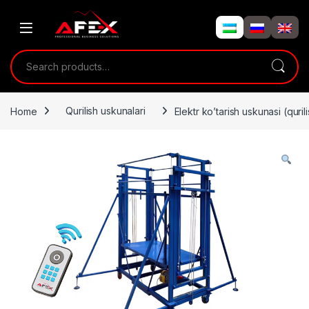
Skip to navigation
Skip to content
Search for:
Home
Qurilish uskunalari
Elektr ko’tarish uskunasi (quri