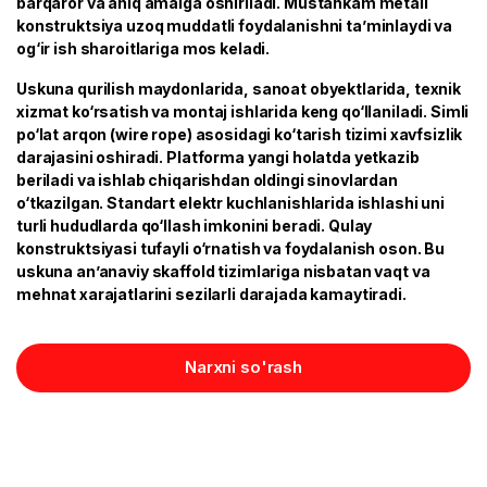
barqaror va aniq amalga oshiriladi. Mustahkam metall
konstruktsiya uzoq muddatli foydalanishni ta’minlaydi va
og‘ir ish sharoitlariga mos keladi.
Uskuna qurilish maydonlarida, sanoat obyektlarida, texnik
xizmat ko‘rsatish va montaj ishlarida keng qo‘llaniladi. Simli
po‘lat arqon (wire rope) asosidagi ko‘tarish tizimi xavfsizlik
darajasini oshiradi. Platforma yangi holatda yetkazib
beriladi va ishlab chiqarishdan oldingi sinovlardan
o‘tkazilgan. Standart elektr kuchlanishlarida ishlashi uni
turli hududlarda qo‘llash imkonini beradi. Qulay
konstruktsiyasi tufayli o‘rnatish va foydalanish oson. Bu
uskuna an’anaviy skaffold tizimlariga nisbatan vaqt va
mehnat xarajatlarini sezilarli darajada kamaytiradi.
Narxni so'rash