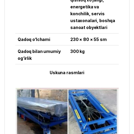
energetika va
konchilik, servis
ustaxonalari, boshqa
sanoat obyektlari
Qadoq o‘lchami
230 × 80 × 55 sm
Qadoq bilan umumiy
300 kg
og‘irlik
Uskuna rasmlari