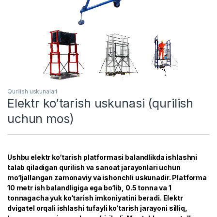
Qurilish uskunalari
Elektr ko’tarish uskunasi (qurilish
uchun mos)
Ushbu elektr ko‘tarish platformasi balandlikda ishlashni
talab qiladigan qurilish va sanoat jarayonlari uchun
mo‘ljallangan zamonaviy va ishonchli uskunadir. Platforma
10 metr ish balandligiga ega bo‘lib, 0.5 tonna va 1
tonnagacha yuk ko‘tarish imkoniyatini beradi. Elektr
dvigatel orqali ishlashi tufayli ko‘tarish jarayoni silliq,