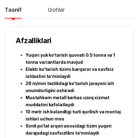
Tasnif
Izohlar
Afzalliklari
Yuqori yuk ko‘tarish quvvati 0.5 tonna va 1
tonna variantlarda mavjud
Elektr ko‘tarish tizimi barqaror va xavfsiz
ishlashni ta’minlaydi
28 m/min tezlikdagi ko‘tarish jarayoni ish
unumdorligini oshiradi
Mustahkam metall karkas uzoq xizmat
muddatini kafolatlaydi
10 metr ish balandligi turli qurilish va montaj
ishlari uchun mos
Simli po‘lat arqon asosidagi tizim yuqori
darajadagi xavfsizlikni ta’minlaydi