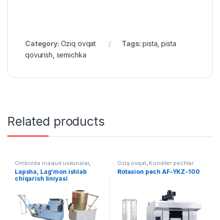
Category:
Oziq ovqat
Tags:
pista
,
pista
qovurish
,
semichka
Related products
Omborda mavjud uskunalar
,
Oziq ovqat
,
Konditer pechlar
Oziq ovqat
Lapsha, Lag’mon ishlab
Rotasion pech AF-YKZ-100
chiqarish liniyasi