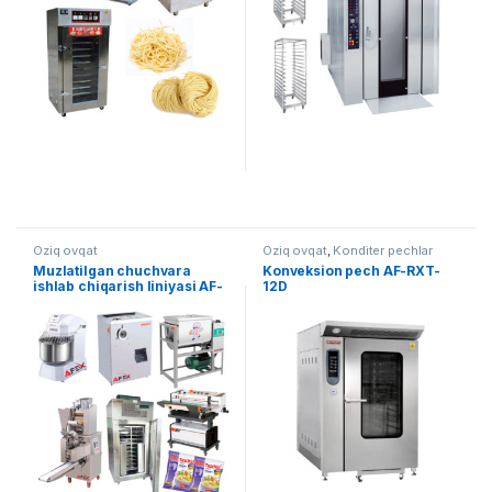
Oziq ovqat
Oziq ovqat
,
Konditer pechlar
Muzlatilgan chuchvara
Konveksion pech AF-RXT-
ishlab chiqarish liniyasi AF-
12D
L017