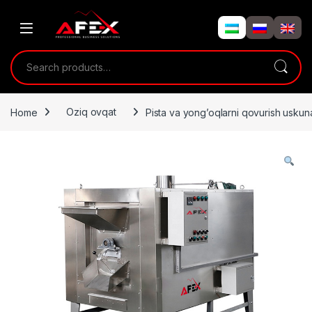
Skip to navigation
Skip to content
Search for:
Home
Oziq ovqat
Pista va yong’oqlarni qovurish usku