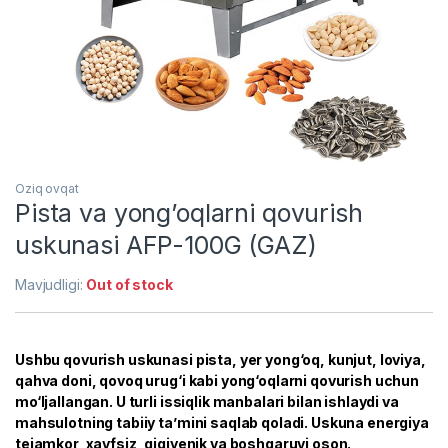
Oziq ovqat
Pista va yong’oqlarni qovurish
uskunasi AFP-100G (GAZ)
Mavjudligi:
Out of stock
Ushbu qovurish uskunasi pista, yer yong‘oq, kunjut, loviya,
qahva doni, qovoq urug‘i kabi yong‘oqlarni qovurish uchun
mo‘ljallangan. U turli issiqlik manbalari bilan ishlaydi va
mahsulotning tabiiy ta’mini saqlab qoladi. Uskuna energiya
tejamkor, xavfsiz, gigiyenik va boshqaruvi oson.