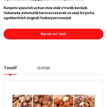
Kunjutni qovurish uchun mos elak o‘rnatib beriladi.
Uskunada avtomatik harorat nazorati va vaqt bo‘yicha
ogohlantirish (signal) funksiyasi mavjud.
Narxni so'rash
Tasnif
Izohlar