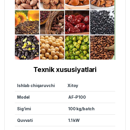
Texnik xususiyatlari
Ishlab chiqaruvchi
Xitoy
Model
AF-P100
Sig‘imi
100 kg/batch
Quvvati
1.1 kW