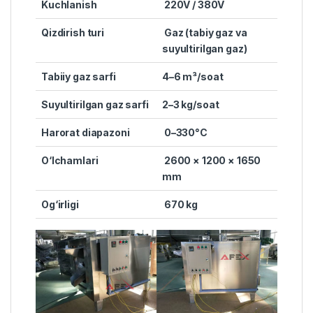
Kuchlanish
220V / 380V
Qizdirish turi
Gaz (tabiy gaz va
suyultirilgan gaz)
Tabiiy gaz sarfi
4–6 m³/soat
Suyultirilgan gaz sarfi
2–3 kg/soat
Harorat diapazoni
0–330°C
O‘lchamlari
2600 × 1200 × 1650
mm
Og‘irligi
670 kg