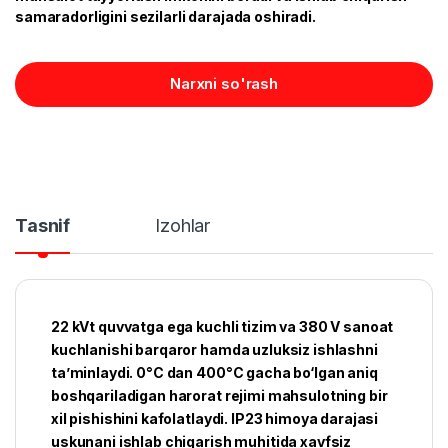
samaradorligini sezilarli darajada oshiradi.
Narxni so'rash
Tasnif
Izohlar
22 kVt quvvatga ega kuchli tizim va 380 V sanoat
kuchlanishi barqaror hamda uzluksiz ishlashni
ta’minlaydi. 0°C dan 400°C gacha bo‘lgan aniq
boshqariladigan harorat rejimi mahsulotning bir
xil pishishini kafolatlaydi. IP23 himoya darajasi
uskunani ishlab chiqarish muhitida xavfsiz