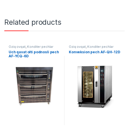
Related products
Oziq ovqat
,
Konditer pechlar
Oziq ovqat
,
Konditer pechlar
Uch qavat olti podnosli pech
Konveksion pech AF-QH-12D
AF-YCQ-6D