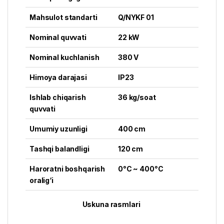
Mahsulot standarti
Q/NYKF 01
Nominal quvvati
22 kW
Nominal kuchlanish
380 V
Himoya darajasi
IP23
Ishlab chiqarish
36 kg/soat
quvvati
Umumiy uzunligi
400 cm
Tashqi balandligi
120 cm
Haroratni boshqarish
0°C ~ 400°C
oralig‘i
Uskuna rasmlari