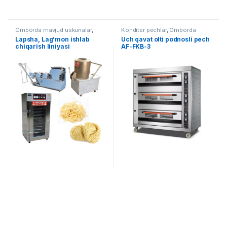
Omborda mavjud uskunalar
,
Konditer pechlar
,
Omborda
Oziq ovqat
mavjud uskunalar
,
Oziq ovqat
Lapsha, Lag’mon ishlab
Uch qavat olti podnosli pech
chiqarish liniyasi
AF-FKB-3