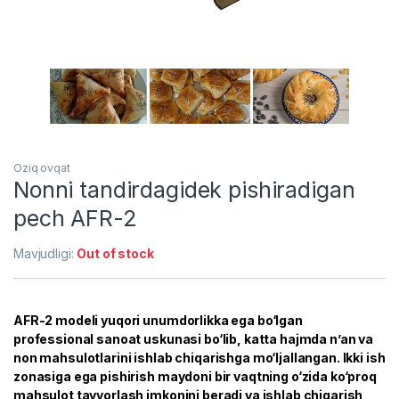
Oziq ovqat
Nonni tandirdagidek pishiradigan
pech AFR-2
Mavjudligi:
Out of stock
AFR-2 modeli yuqori unumdorlikka ega bo‘lgan
professional sanoat uskunasi bo‘lib, katta hajmda n’an va
non mahsulotlarini ishlab chiqarishga mo‘ljallangan. Ikki ish
zonasiga ega pishirish maydoni bir vaqtning o‘zida ko‘proq
mahsulot tayyorlash imkonini beradi va ishlab chiqarish