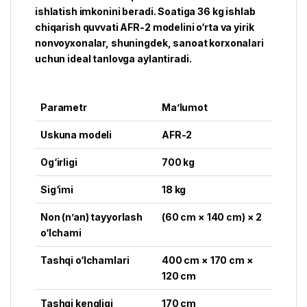
ishlatish imkonini beradi. Soatiga 36 kg ishlab
chiqarish quvvati AFR-2 modelini o‘rta va yirik
nonvoyxonalar, shuningdek, sanoat korxonalari
uchun ideal tanlovga aylantiradi.
Parametr
Ma’lumot
Uskuna modeli
AFR-2
Og‘irligi
700 kg
Sig‘imi
18 kg
Non (n’an) tayyorlash
(60 cm × 140 cm) × 2
o‘lchami
Tashqi o‘lchamlari
400 cm × 170 cm ×
120 cm
Tashqi kengligi
170 cm