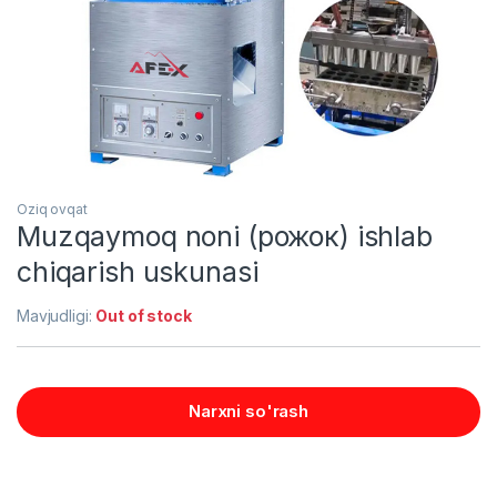
Oziq ovqat
Muzqaymoq noni (рожок) ishlab
chiqarish uskunasi
Mavjudligi:
Out of stock
Narxni so'rash