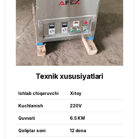
Texnik xususiyatlari
Ishlab chiqaruvchi
Xitoy
Kuchlanish
220V
Quvvati
6.5 KW
Qoliplar soni
12 dona