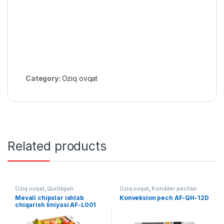
Category:
Oziq ovqat
Related products
Oziq ovqat
,
Quritilgan
Oziq ovqat
,
Konditer pechlar
mahsulotlar
Mevali chipslar ishlab
Konveksion pech AF-QH-12D
chiqarish liniyasi AF-L001