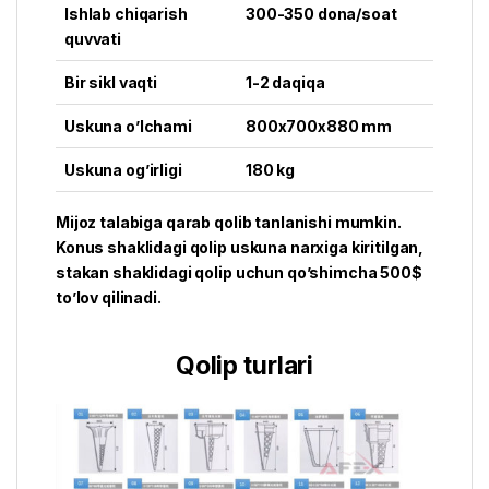
Ishlab chiqarish
300-350 dona/soat
quvvati
Bir sikl vaqti
1-2 daqiqa
Uskuna o’lchami
800x700x880 mm
Uskuna og’irligi
180 kg
Mijoz talabiga qarab qolib tanlanishi mumkin.
Konus shaklidagi qolip uskuna narxiga kiritilgan,
stakan shaklidagi qolip uchun qo’shimcha 500$
to’lov qilinadi.
Qolip turlari