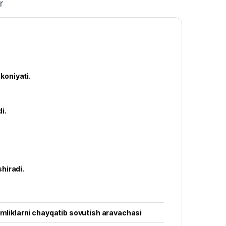
r
koniyati.
i.
hiradi.
imliklarni chayqatib sovutish aravachasi