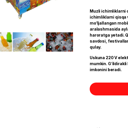
Muzli ichimliklarn
ichimliklarni qisqa
mo‘ljallangan mobil
aralashmasida aylant
haroratga yetadi. Q
savdosi, festivalla
qulay.
Uskuna 220 V elektr
mumkin. G‘ildirakli
imkonini beradi.