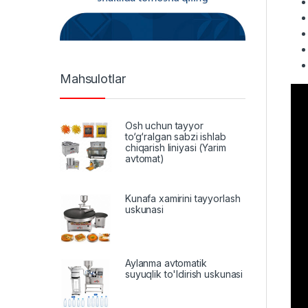
Mahsulotlar
Osh uchun tayyor
to‘g‘ralgan sabzi ishlab
chiqarish liniyasi (Yarim
avtomat)
Kunafa xamirini tayyorlash
uskunasi
Aylanma avtomatik
suyuqlik to'ldirish uskunasi