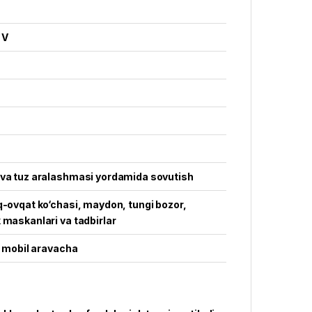
 V
 va tuz aralashmasi yordamida sovutish
q-ovqat ko‘chasi, maydon, tungi bozor,
 maskanlari va tadbirlar
li mobil aravacha