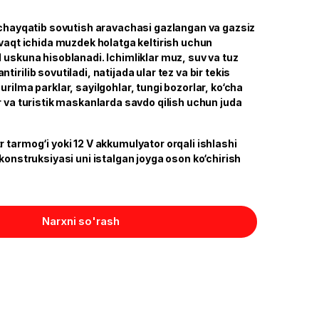
i chayqatib sovutish aravachasi gazlangan va gazsiz
 vaqt ichida muzdek holatga keltirish uchun
 uskuna hisoblanadi. Ichimliklar muz, suv va tuz
irilib sovutiladi, natijada ular tez va bir tekis
urilma parklar, sayilgohlar, tungi bozorlar, ko‘cha
r va turistik maskanlarda savdo qilish uchun juda
 tarmog‘i yoki 12 V akkumulyator orqali ishlashi
 konstruksiyasi uni istalgan joyga oson ko‘chirish
Narxni so'rash