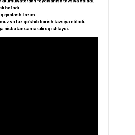
akkumulyatordan foydalanish tavsiya etiladi.
k bo‘ladi.
iq qoplashi lozim.
uz va tuz qo‘shib borish tavsiya etiladi.
iga nisbatan samaraliroq ishlaydi.