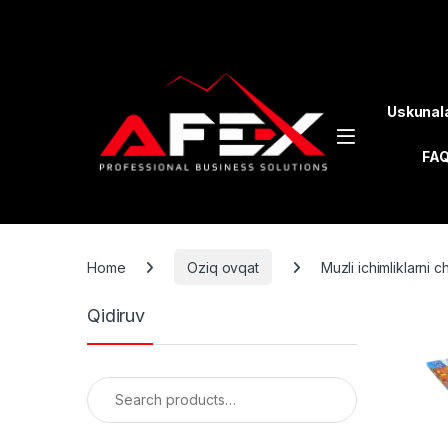
Skip to navigation
Skip to content
Uskunal
FA
Home
Oziq ovqat
Muzli ichimliklarni 
Qidiruv
Search for: