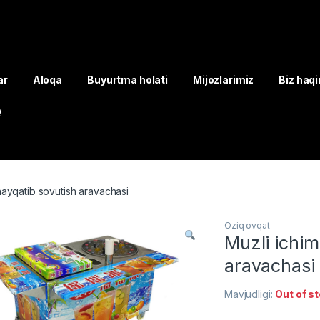
ar
Aloqa
Buyurtma holati
Mijozlarimiz
Biz haq
Q
chayqatib sovutish aravachasi
Oziq ovqat
Muzli ichim
aravachasi
Mavjudligi:
Out of s