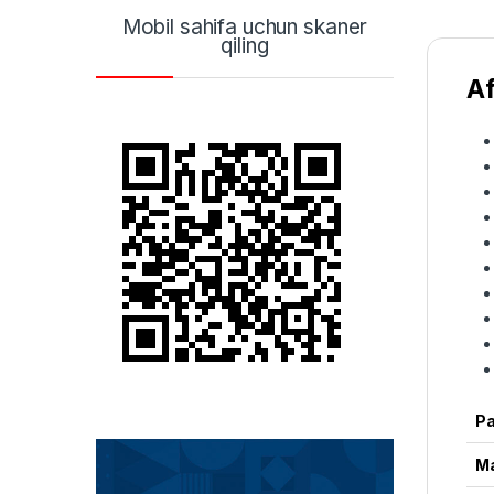
Mobil sahifa uchun skaner
qiling
Af
Pa
Ma