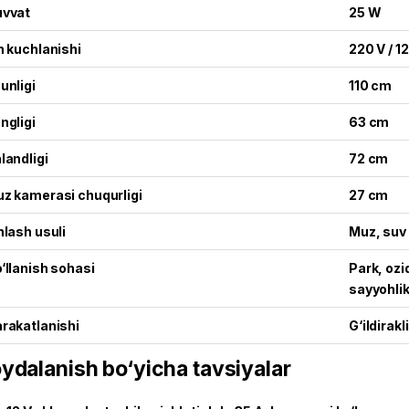
vvat
25 W
h kuchlanishi
220 V / 12
unligi
110 cm
ngligi
63 cm
landligi
72 cm
z kamerasi chuqurligi
27 cm
hlash usuli
Muz, suv
‘llanish sohasi
Park, ozi
sayyohlik
rakatlanishi
G‘ildirak
ydalanish bo‘yicha tavsiyalar