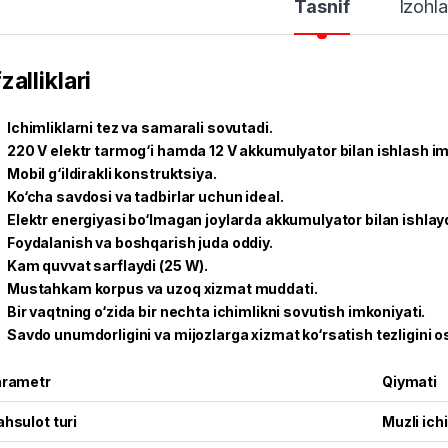
Tasnif
Izohla
zalliklari
Ichimliklarni tez va samarali sovutadi.
220 V elektr tarmog‘i hamda 12 V akkumulyator bilan ishlash im
Mobil g‘ildirakli konstruktsiya.
Ko‘cha savdosi va tadbirlar uchun ideal.
Elektr energiyasi bo‘lmagan joylarda akkumulyator bilan ishlayd
Foydalanish va boshqarish juda oddiy.
Kam quvvat sarflaydi (25 W).
Mustahkam korpus va uzoq xizmat muddati.
Bir vaqtning o‘zida bir nechta ichimlikni sovutish imkoniyati.
Savdo unumdorligini va mijozlarga xizmat ko‘rsatish tezligini os
rametr
Qiymati
hsulot turi
Muzli ich