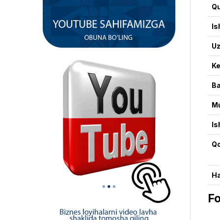
Qu
Is
Uz
Ke
Ba
Mu
Is
Qo
Ha
Fo