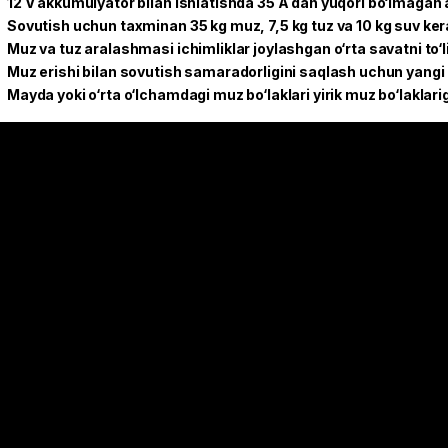
12 V akkumulyator bilan ishlatishda 35 A dan yuqori bo‘lmagan 
Sovutish uchun taxminan 35 kg muz, 7,5 kg tuz va 10 kg suv kera
Muz va tuz aralashmasi ichimliklar joylashgan o‘rta savatni to‘l
Muz erishi bilan sovutish samaradorligini saqlash uchun yangi m
Mayda yoki o‘rta o‘lchamdagi muz bo‘laklari yirik muz bo‘laklar