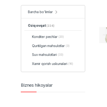
Barcha bo'limlar
Oziq ovqat
(224)
Konditer pechlar
(20)
Quritilgan mahsulotlar
(3)
Suv mahsulotlari
(33)
Xamir qorish uskunalari
(16)
Biznes hikoyalar