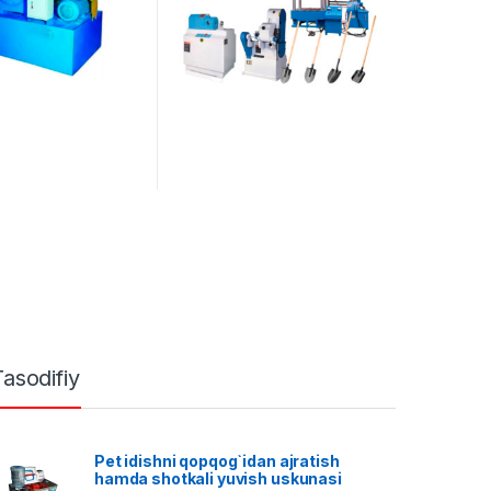
Tasodifiy
Pet idishni qopqog`idan ajratish
hamda shotkali yuvish uskunasi