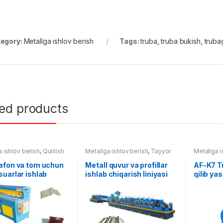
egory:
Metallga ishlov berish
Tags:
truba
,
truba bukish
,
truba
ted products
 ishlov berish
,
Qurilish
Metallga ishlov berish
,
Tayyor
Metallga i
ari
,
Tayyor liniyalar
liniyalar
afon va tom uchun
Metall quvur va profillar
AF-K7 T
uarlar ishlab
ishlab chiqarish liniyasi
qilib ya
ish liniyasi
uskunas