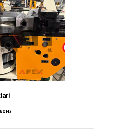
lari
60 Hz