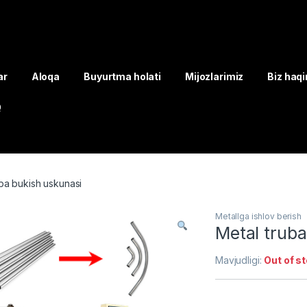
ar
Aloqa
Buyurtma holati
Mijozlarimiz
Biz haq
Q
uba bukish uskunasi
Metallga ishlov berish
Metal truba
Mavjudligi:
Out of s