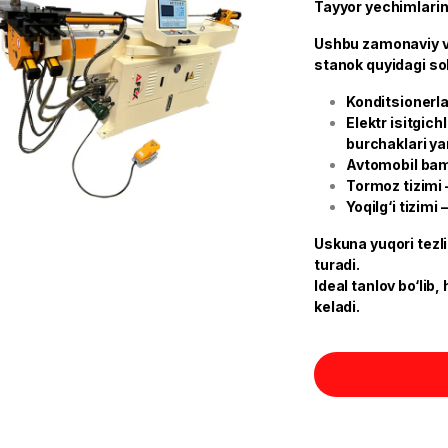
Tayyor yechimlarin
Ushbu zamonaviy va
stanok quyidagi soh
Konditsionerla
Elektr isitgic
burchaklari ya
Avtomobil bam
Tormoz tizimi 
Yoqilg‘i tizimi
Uskuna yuqori tezli
turadi.
Ideal tanlov bo‘lib
keladi.