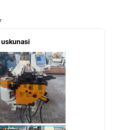
r
h uskunasi