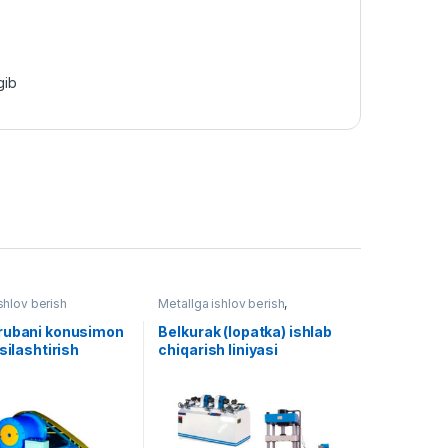
gib
shlov berish
Metallga ishlov berish
,
Yog'ochga ishlov berish
rubani konusimon
Belkurak (lopatka) ishlab
ssilashtirish
chiqarish liniyasi
i