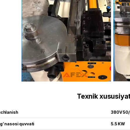
Texnik xususiyat
chlanish
380V 50/
g‘ nasosi quvvati
5.5 KW