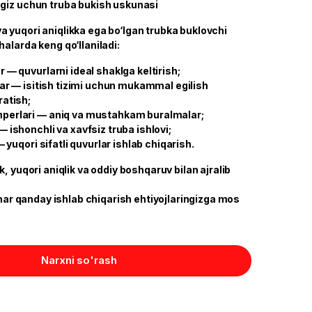
giz uchun truba bukish uskunasi
 yuqori aniqlikka ega bo‘lgan trubka buklovchi
alarda keng qo‘llaniladi:
r — quvurlarni ideal shaklga keltirish;
hlar — isitish tizimi uchun mukammal egilish
ratish;
perlari — aniq va mustahkam buralmalar;
— ishonchli va xavfsiz truba ishlovi;
 — yuqori sifatli quvurlar ishlab chiqarish.
k, yuqori aniqlik va oddiy boshqaruv bilan ajralib
, har qanday ishlab chiqarish ehtiyojlaringizga mos
Narxni so'rash