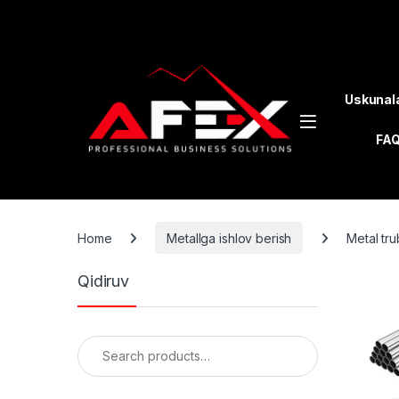
Skip to navigation
Skip to content
Uskunal
FA
Home
Metallga ishlov berish
Metal tr
Qidiruv
Search for: