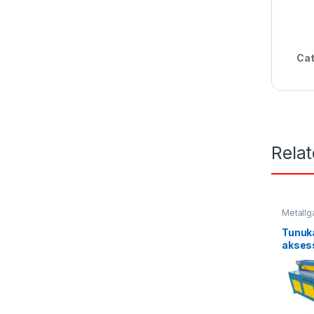
Cat
Rela
Metallga
uskunal
Tunuk
aksess
chiqar