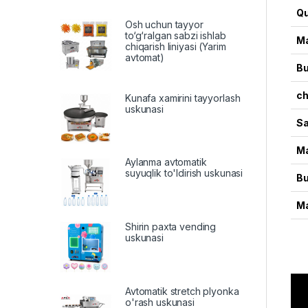
Qu
Osh uchun tayyor
to‘g‘ralgan sabzi ishlab
Ma
chiqarish liniyasi (Yarim
avtomat)
Bu
ch
Kunafa xamirini tayyorlash
uskunasi
Sa
Ma
Aylanma avtomatik
suyuqlik to'ldirish uskunasi
Bu
Ma
Shirin paxta vending
uskunasi
Avtomatik stretch plyonka
o'rash uskunasi