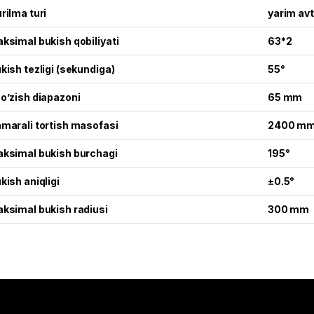
rilma turi
yarim av
ksimal bukish qobiliyati
63*2
kish tezligi (sekundiga)
55°
o’zish diapazoni
65 mm
marali tortish masofasi
2400 m
ksimal bukish burchagi
195°
kish aniqligi
±0.5°
ksimal bukish radiusi
300 mm