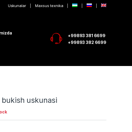
Uskunalar
Maxsus texnika
imizda
+99893 381 6699
+99893 382 6699
 bukish uskunasi
tock