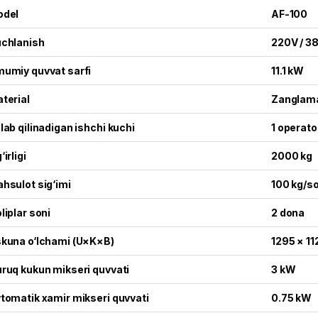
odel
AF-100
chlanish
220V / 3
umiy quvvat sarfi
11.1 kW
terial
Zanglama
lab qilinadigan ishchi kuchi
1 operato
‘irligi
2000 kg
hsulot sig‘imi
100 kg/s
liplar soni
2 dona
kuna o‘lchami (U×K×B)
1295 × 1
ruq kukun mikseri quvvati
3 kW
tomatik xamir mikseri quvvati
0.75 kW