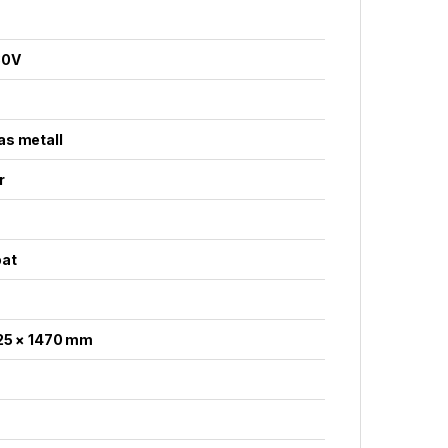
80V
s metall
r
oat
125 × 1470 mm