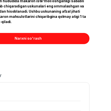
n hududida makaron iste’moli oshganligi sababli
ab chiqaradigan uskunalari eng ommalashgan va
dan hisoblanadi. Ushbu uskunaning afzal jihati
aron mahsulotlarini chiqaribgina qolmay atigi 1 ta
 qiladi.
Narxni so'rash
r