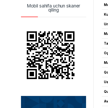
M
Mobil sahifa uchun skaner
qiling
Ku
Um
Ma
Ta
Og
Ma
Qo
Us
Qu
Av