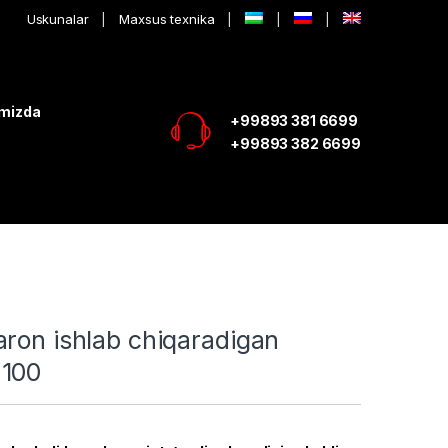
Uskunalar
Maxsus texnika
imizda
+99893 381 6699
+99893 382 6699
ron ishlab chiqaradigan
-100