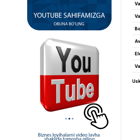
Va
Va
Bo
Av
El
Va
Usk