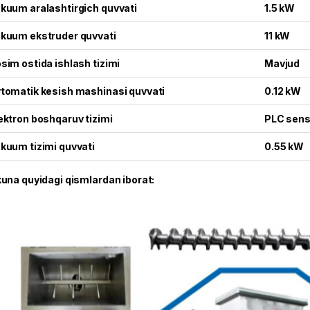
kuum aralashtirgich quvvati
1.5 kW
kuum ekstruder quvvati
11 kW
sim ostida ishlash tizimi
Mavjud
tomatik kesish mashinasi quvvati
0.12 kW
ektron boshqaruv tizimi
PLC sens
kuum tizimi quvvati
0.55 kW
una quyidagi qismlardan iborat: