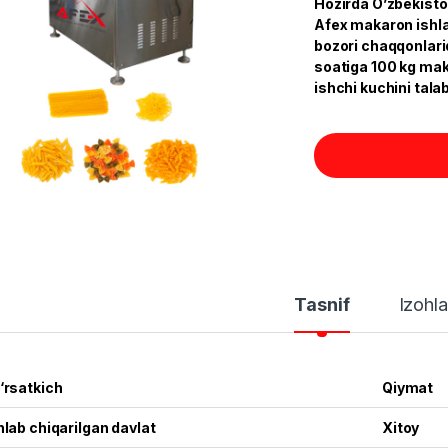
Hozirda O’zbekisto
Afex makaron ishl
bozori chaqqonlari
soatiga 100 kg mak
ishchi kuchini talab
Tasnif
Izohla
‘rsatkich
Qiymat
hlab chiqarilgan davlat
Xitoy