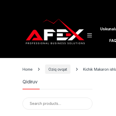
Skip to navigation
Skip to content
Uskunal
FA
Home
Oziq ovqat
Kichik Makaron ish
Qidiruv
Search for: