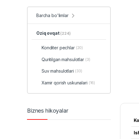
Barcha bo'limlar
Oziq ovqat
(224)
Konditer pechlar
(20)
Quritilgan mahsulotlar
(3)
Suv mahsulotlari
(33)
Xamir qorish uskunalari
(16)
Biznes hikoyalar
Ko
Is