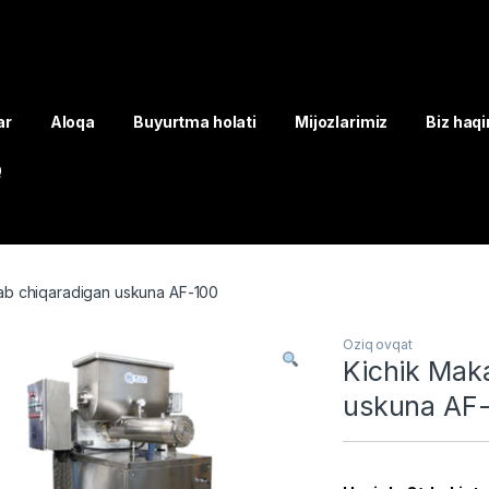
ar
Aloqa
Buyurtma holati
Mijozlarimiz
Biz haq
Q
lab chiqaradigan uskuna AF-100
Oziq ovqat
Kichik Maka
uskuna AF