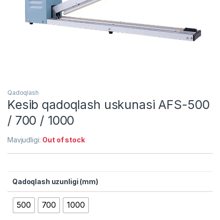
Qadoqlash
Kesib qadoqlash uskunasi AFS-500
/ 700 / 1000
Mavjudligi:
Out of stock
Qadoqlash uzunligi (mm)
500
700
1000