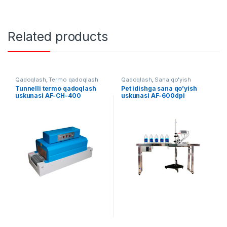
Related products
Qadoqlash
,
Termo qadoqlash
Qadoqlash
,
Sana qo'yish
Tunnelli termo qadoqlash
Pet idishga sana qo’yish
uskunasi AF-CH-400
uskunasi AF-600dpi