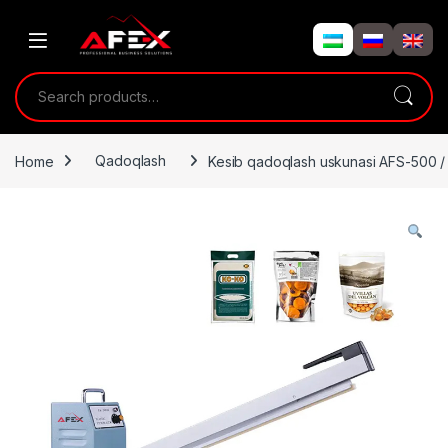
Skip to navigation
Skip to content
Search for:
Home
Qadoqlash
Kesib qadoqlash uskunasi AFS-500 /