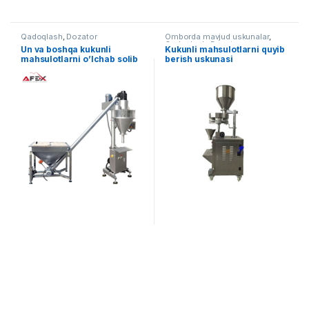
Qadoqlash
,
Dozator
Omborda mavjud uskunalar
,
Qadoqlash
,
Dozator
Un va boshqa kukunli
Kukunli mahsulotlarni quyib
mahsulotlarni o’lchab solib
berish uskunasi
berish uskunasi