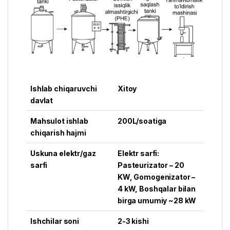
Ishlab chiqaruvchi
Xitoy
davlat
Mahsulot ishlab
200L/soatiga
chiqarish hajmi
Uskuna elektr/gaz
Elektr sarfi:
sarfi
Pasteurizator – 20
KW, Gomogenizator –
4 kW, Boshqalar bilan
birga umumiy ~28 kW
Ishchilar soni
2-3 kishi