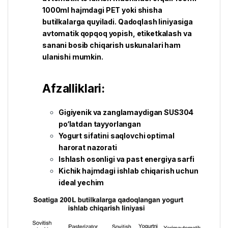
1000ml hajmdagi PET yoki shisha
butilkalarga quyiladi. Qadoqlash liniyasiga
avtomatik qopqoq yopish, etiketkalash va
sanani bosib chiqarish uskunalari ham
ulanishi mumkin.
Afzalliklari:
Gigiyenik va zanglamaydigan SUS304
po‘latdan tayyorlangan
Yogurt sifatini saqlovchi optimal
harorat nazorati
Ishlash osonligi va past energiya sarfi
Kichik hajmdagi ishlab chiqarish uchun
ideal yechim