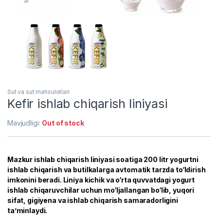
Sut va sut mahsulotlari
Kefir ishlab chiqarish liniyasi
Mavjudligi:
Out of stock
Mazkur ishlab chiqarish liniyasi soatiga 200 litr yogurtni
ishlab chiqarish va butilkalarga avtomatik tarzda to‘ldirish
imkonini beradi. Liniya kichik va o‘rta quvvatdagi yogurt
ishlab chiqaruvchilar uchun mo‘ljallangan bo‘lib, yuqori
sifat, gigiyena va ishlab chiqarish samaradorligini
ta’minlaydi.