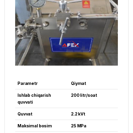
Parametr
Qiymat
Ishlab chiqarish
200 litr/soat
quvvati
Quvvat
2.2 kVt
Maksimal bosim
25 MPa