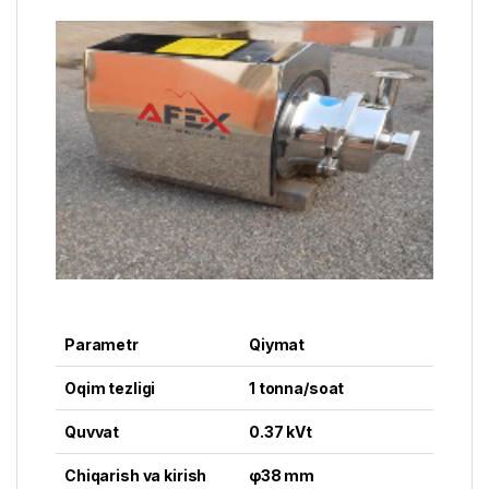
Parametr
Qiymat
Oqim tezligi
1 tonna/soat
Quvvat
0.37 kVt
Chiqarish va kirish
φ38 mm