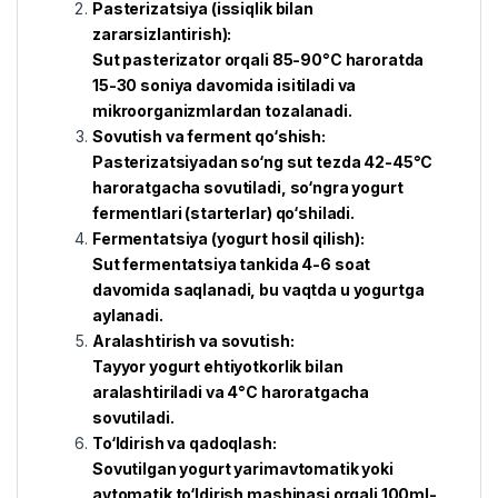
Pasterizatsiya (issiqlik bilan
zararsizlantirish):
Sut pasterizator orqali 85-90°C haroratda
15-30 soniya davomida isitiladi va
mikroorganizmlardan tozalanadi.
Sovutish va ferment qo‘shish:
Pasterizatsiyadan so‘ng sut tezda 42-45°C
haroratgacha sovutiladi, so‘ngra yogurt
fermentlari (starterlar) qo‘shiladi.
Fermentatsiya (yogurt hosil qilish):
Sut fermentatsiya tankida 4-6 soat
davomida saqlanadi, bu vaqtda u yogurtga
aylanadi.
Aralashtirish va sovutish:
Tayyor yogurt ehtiyotkorlik bilan
aralashtiriladi va 4°C haroratgacha
sovutiladi.
To‘ldirish va qadoqlash:
Sovutilgan yogurt yarimavtomatik yoki
avtomatik to‘ldirish mashinasi orqali 100ml-