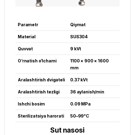
Parametr
Qiymat
Material
SUS304
Quvvat
9 kVt
O‘rnatish o‘lchami
1100 × 900 × 1600
mm
Aralashtirish dvigateli
0.37 kVt
Aralashtirish tezligi
36 aylanish/min
Ishchi bosim
0.09 MPa
Sterilizatsiya harorati
50–99°C
Sut nasosi