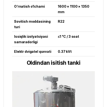
O‘rnatish o‘lchami
1600 × 1100 × 1350
mm
Sovitish moddasining
R22
turi
Issiqlik izolyatsiyasi
≤1 °C / 3 soat
samaradorligi
Elektr dvigatel quvvati
0.37 kVt
Oldindan isitish tanki