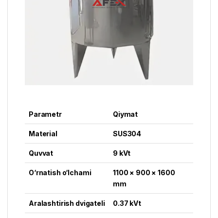
Parametr
Qiymat
Material
SUS304
Quvvat
9 kVt
O‘rnatish o‘lchami
1100 × 900 × 1600
mm
Aralashtirish dvigateli
0.37 kVt