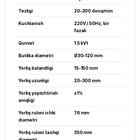
Tezligi
20–200 dona/min
Kuchlanish
220V / 50Hz, bir
fazali
Quvvat
1.5 kVt
Butilka diametri
Ø30–120 mm
Yorliq balandligi
15–150 mm
Yorliq uzunligi
20–300 mm
Yorliq yopishtirish
±1%
aniqligi
Yorliq ruloni ichki
76 mm
diametri
Yorliq ruloni tashqi
350 mm
diametri