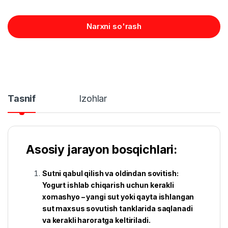
Narxni so'rash
Tasnif
Izohlar
Asosiy jarayon bosqichlari:
Sutni qabul qilish va oldindan sovitish:
Yogurt ishlab chiqarish uchun kerakli
xomashyo – yangi sut yoki qayta ishlangan
sut maxsus sovutish tanklarida saqlanadi
va kerakli haroratga keltiriladi.