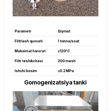
Parametr
Qiymat
Filtrlash quvvati
1 tonna/soat
Maksimal harorat
≤120°C
Filtr teshikchasi
200 mesh
Ishchi bosim
≤0.2 MPa
Gomogenizatsiya tanki