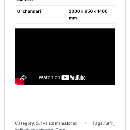
O‘lchamlari
2000 × 950 × 1400
mm
Category:
Sut va sut mahsulotlari
Tags:
Kefir
,
kefir ishlab chiqarish
,
Qatiq