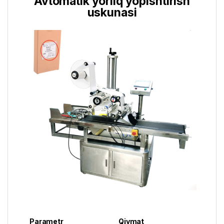
Avtomatik yorliq yopishtirish
uskunasi
Parametr
Qiymat