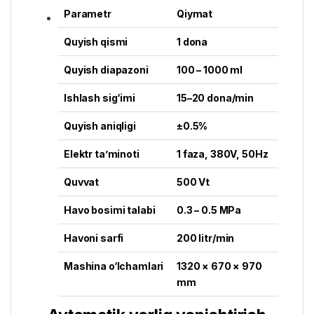
Parametr
Qiymat
Quyish qismi
1 dona
Quyish diapazoni
100 – 1000 ml
Ishlash sig‘imi
15–20 dona/min
Quyish aniqligi
±0.5%
Elektr ta’minoti
1 faza, 380V, 50Hz
Quvvat
500 Vt
Havo bosimi talabi
0.3 – 0.5 MPa
Havoni sarfi
200 litr/min
Mashina o‘lchamlari
1320 × 670 × 970
mm