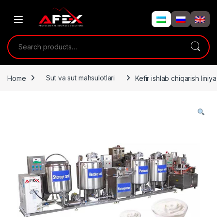
Skip to navigation
Skip to content
Search for:
Home
Sut va sut mahsulotlari
Kefir ishlab chiqarish liniya