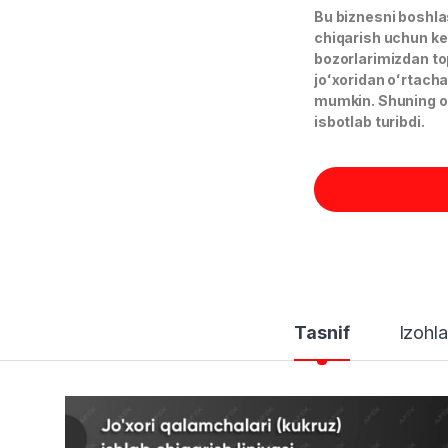
Bu biznesni boshl
chiqarish uchun ke
bozorlarimizdan top
joʻxoridan oʻrtach
mumkin. Shuning o
isbotlab turibdi.
Tasnif
Izohla