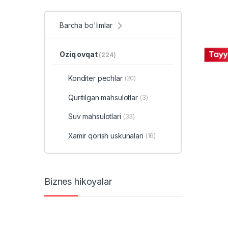
Barcha bo'limlar
Oziq ovqat
(224)
Konditer pechlar
(20)
Quritilgan mahsulotlar
(3)
Suv mahsulotlari
(33)
Xamir qorish uskunalari
(16)
Biznes hikoyalar