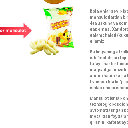
Bolajonlar sevib is
mahsulotlardan bir
4ta uskuna va xoma
gap emas. Xaridorg
qalamchalari (kukur
qilamiz.
Bu liniyaning afzal
isteʼmolchilari top
tufayli har bir hud
maqsadga muvofiq. 
ammo hajmi katta b
transportda koʻp jo
ishlab chiqarishdan
Mahsulot ishlab ch
texnologik bosqichl
avtomatlashgan bo
metalldan foydalani
qilishini kafolatlayd