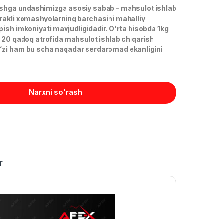
ashga undashimizga asosiy sabab – mahsulot ishlab
rakli xomashyolarning barchasini mahalliy
ish imkoniyati mavjudligidadir. Oʻrta hisobda 1kg
a 20 qadoq atrofida mahsulot ishlab chiqarish
ʻzi ham bu soha naqadar serdaromad ekanligini
Narxni so'rash
r