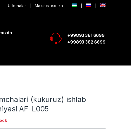
Uskunalar
Maxsus texnika
imizda
+99893 381 6699
+99893 382 6699
amchalari (kukuruz) ishlab
iniyasi AF-L005
tock