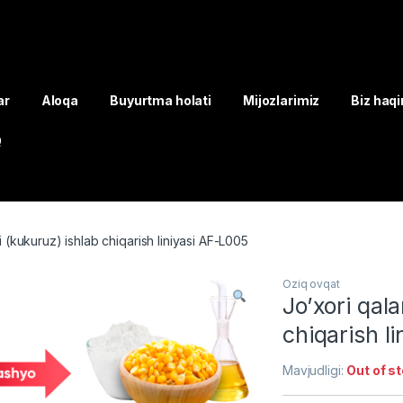
ar
Aloqa
Buyurtma holati
Mijozlarimiz
Biz haq
Q
 (kukuruz) ishlab chiqarish liniyasi AF-L005
Oziq ovqat
Jo’xori qal
chiqarish l
Mavjudligi:
Out of s