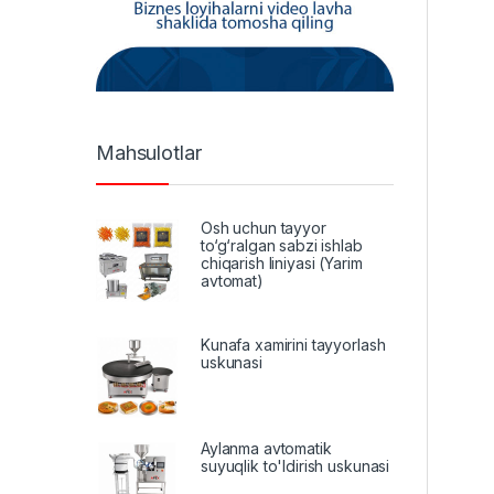
Mahsulotlar
Osh uchun tayyor
to‘g‘ralgan sabzi ishlab
chiqarish liniyasi (Yarim
avtomat)
Kunafa xamirini tayyorlash
uskunasi
Aylanma avtomatik
suyuqlik to'ldirish uskunasi