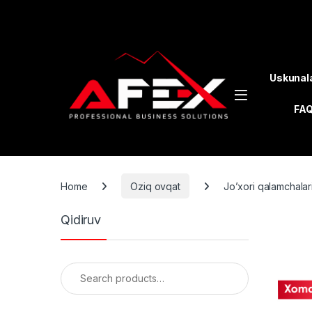
Skip to navigation
Skip to content
Uskunal
FA
Home
Oziq ovqat
Jo’xori qalamchalari
Qidiruv
Search for: