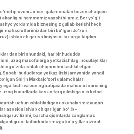
teʼmol qiluvchi Joʻxori qalamchalari bozori chaqqon
i ekanligini hammamiz yaxshi bilamiz. Bor yoʻgʻi
shyo yordamida biznesingiz gullab ketishi hech
ir mahsulotlarimizdan biri boʻlgan Joʻxori
uz) ishlab chiqarish liniyasini sizlarga taqdim
liklaridan biri shundaki, har bir hududda
ilishi, uzoq masofalarga yetkazishdagi noqulayliklar
udning oʻzida ishlab chiqarishni tashkil etgan
Sababi hududlarga yetkazilishi jarayonida yengil
oʻlgan Shirin Makkajoʻxori qalamchalari
y egallashi va buning natijasida mahsulot narxining
 uzoq hududlarda keskin farq qilishiga olib keladi.
iqarish uchun ishlatiladigan uskunalarimiz yuqori
ar asosida ishlab chiqarilgan boʻlib –
shqaruv tizimi, barcha qismlarda zanglamas
lganligi uni tadbirkorlarimizga koʻp yillar xizmat
i.