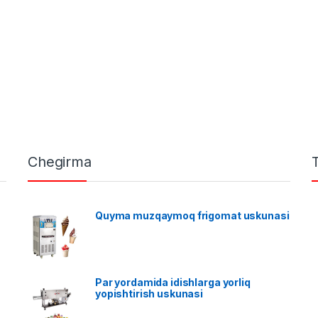
Chegirma
Quyma muzqaymoq frigomat uskunasi
Par yordamida idishlarga yorliq
yopishtirish uskunasi