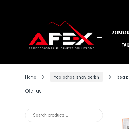
Skip to navigation
Skip to content
Uskunal
FA
Home
Yog'ochga ishlov berish
Issiq 
Qidiruv
Search for: