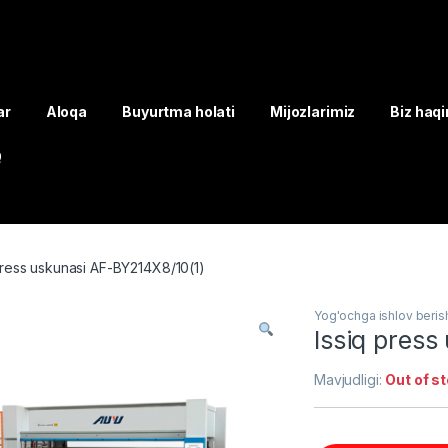
ar
Aloqa
Buyurtma holati
Mijozlarimiz
Biz haq
Q
press uskunasi AF-BY214X8/10(1)
Yog'ochga ishlov beris
Issiq pres
Mavjudligi:
Out of s