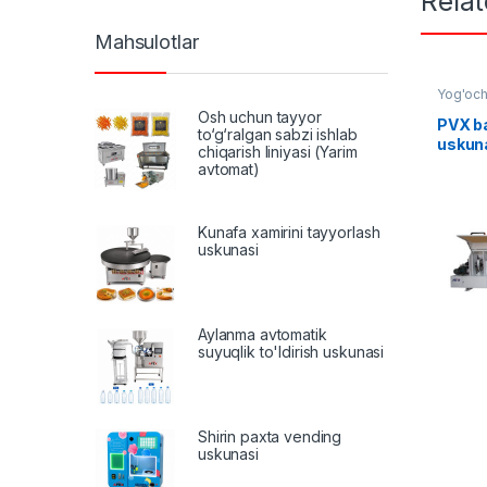
Rela
Mahsulotlar
Yog'och
Osh uchun tayyor
PVX b
to‘g‘ralgan sabzi ishlab
uskun
chiqarish liniyasi (Yarim
MFB4
avtomat)
Kunafa xamirini tayyorlash
uskunasi
Aylanma avtomatik
suyuqlik to'ldirish uskunasi
Shirin paxta vending
uskunasi