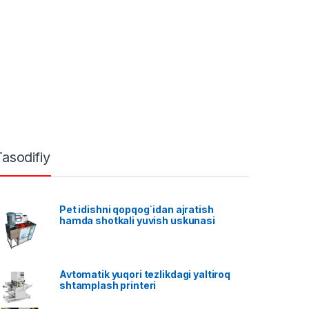
Tasodifiy
Pet idishni qopqog`idan ajratish
hamda shotkali yuvish uskunasi
Avtomatik yuqori tezlikdagi yaltiroq
shtamplash printeri