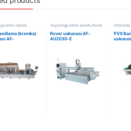
ted products
ga ishlov berish
Yog'ochga ishlov berish
,
Rover
Omborda m
Yog'ochga
andlama (kromka)
Rover uskunasi AF-
PVX Ban
asi AF-
AU2030-E
uskunas
86JATC