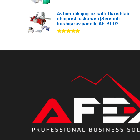
Avtomatik qog`oz salfetka ishlab
chiqarish uskunasi (Sensorli
boshqaruv panelli) AF-B002
Rated
5.00
out of 5