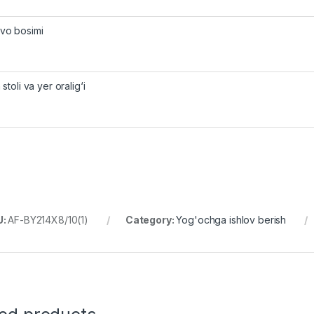
vo bosimi
 stoli va yer oralig‘i
U:
AF-BY214X8/10(1)
Category:
Yog'ochga ishlov berish