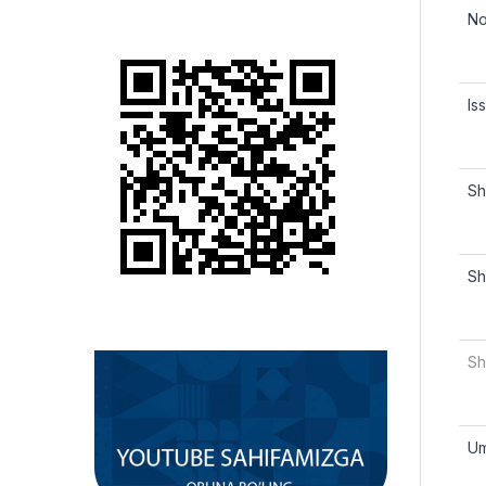
No
Is
Sh
Sh
Sh
Um