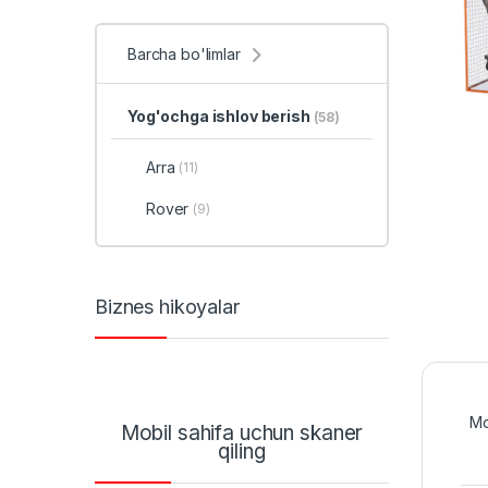
Barcha bo'limlar
Yog'ochga ishlov berish
(58)
Arra
(11)
Rover
(9)
Biznes hikoyalar
Mo
Mobil sahifa uchun skaner
qiling