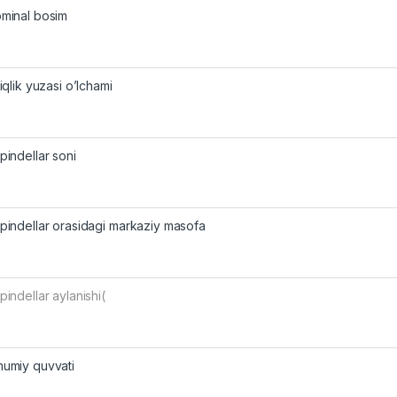
minal bosim
siqlik yuzasi o’lchami
pindellar soni
pindellar orasidagi markaziy masofa
pindellar aylanishi(
umiy quvvati