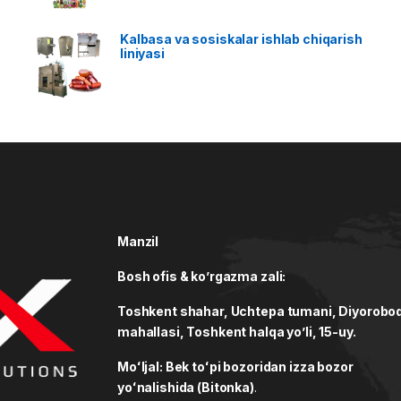
Kalbasa va sosiskalar ishlab chiqarish
liniyasi
Manzil
Bosh ofis & ko’rgazma zali:
Toshkent shahar, Uchtepa tumani, Diyorobo
mahallasi, Toshkent halqa yo’li, 15-uy.
Moʻljal: Bek toʻpi bozoridan izza bozor
yoʻnalishida (Bitonka)
.