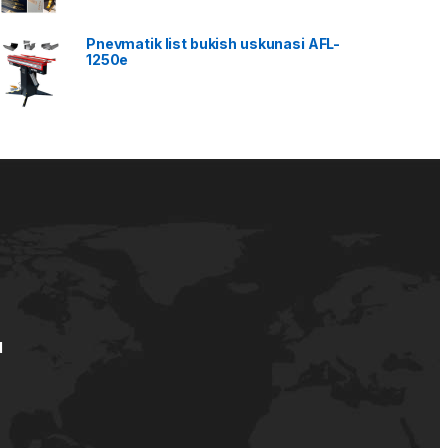
Pnevmatik list bukish uskunasi AFL-
1250e
d