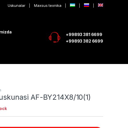
Uskunalar
Maxsus texnika
imizda
+99893 381 6699
+99893 382 6699
h
s uskunasi AF-BY214X8/10(1)
tock