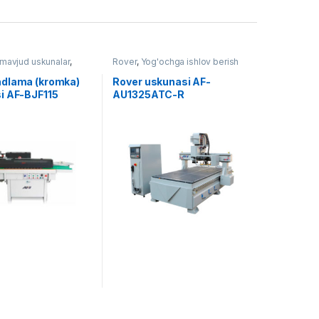
avjud uskunalar
,
Rover
,
Yog'ochga ishlov berish
 ishlov berish
dlama (kromka)
Rover uskunasi AF-
i AF-BJF115
AU1325ATC-R