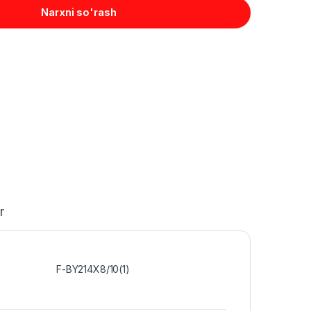
Narxni so'rash
r
F-BY214X8/10(1)