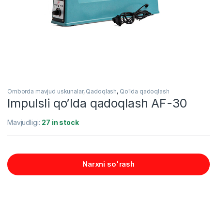
Omborda mavjud uskunalar
,
Qadoqlash
,
Qo'lda qadoqlash
Impulsli qo’lda qadoqlash AF-30
Mavjudligi:
27 in stock
Narxni so'rash