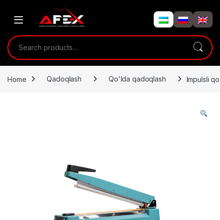
Skip to navigation
Skip to content
Search for:
Home
Qadoqlash
Qo'lda qadoqlash
Impulsli q