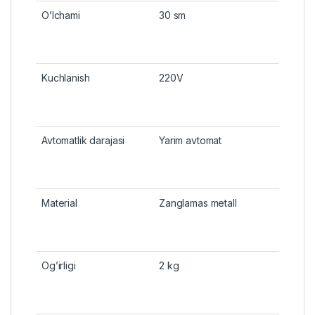
O’lchami
30 sm
Kuchlanish
220V
Avtomatlik darajasi
Yarim avtomat
Material
Zanglamas metall
Og’irligi
2 kg