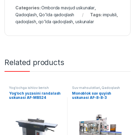
Categories:
Omborda mavjud uskunalar
,
Qadoqlash
,
Qo'lda qadoqlash
Tags:
impulsli
,
qadoqlash
,
qo'lda qadoqlash
,
uskunalar
Related products
Yog'ochga ishlov berish
Suv mahsulotlari
,
Qadoqlash
Yog’och yuzasini randalash
Monoblok suv quyish
uskunasi AF-MB524
uskunasi AF-8-8-3