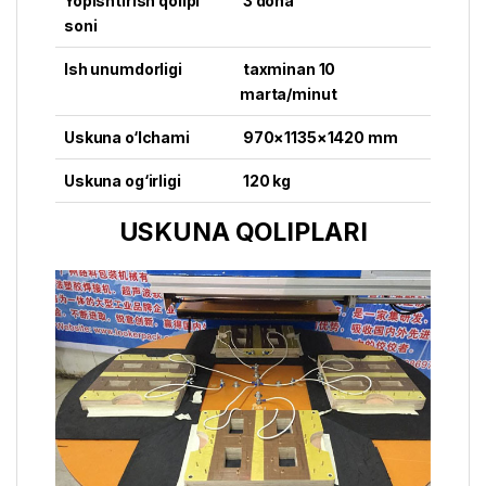
Yopishtirish qolipi
3 dona
soni
Ish unumdorligi
taxminan 10
marta/minut
Uskuna o‘lchami
970×1135×1420 mm
Uskuna og‘irligi
120 kg
USKUNA QOLIPLARI