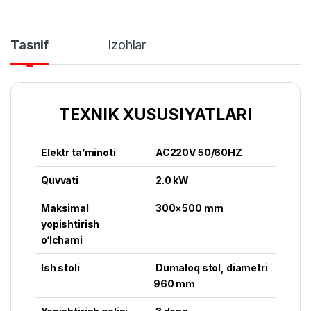
Tasnif
Izohlar
TEXNIK XUSUSIYATLARI
Elektr ta’minoti
AC220V 50/60HZ
Quvvati
2.0 kW
Maksimal
300×500 mm
yopishtirish
o‘lchami
Ish stoli
Dumaloq stol, diametri
960 mm