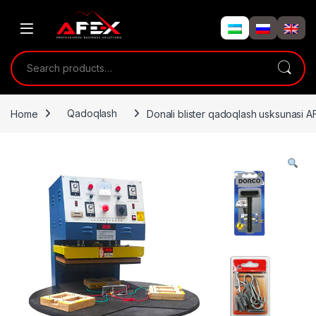
Skip to navigation
Skip to content
Search for:
Home
Qadoqlash
Donali blister qadoqlash usksunasi 