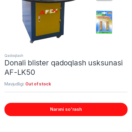
Qadoqlash
Donali blister qadoqlash usksunasi
AF-LK50
Mavjudligi:
Out of stock
Narxni so'rash