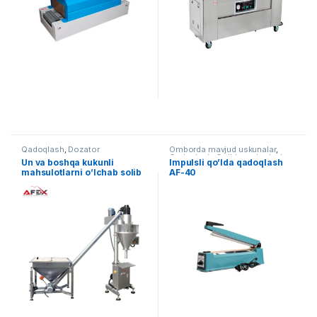
Qadoqlash
,
Dozator
Omborda mavjud uskunalar
,
Qadoqlash
,
Qo'lda qadoqlash
Un va boshqa kukunli
Impulsli qo’lda qadoqlash
mahsulotlarni o’lchab solib
AF-40
berish uskunasi