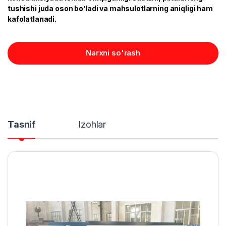
tushishi juda oson bo’ladi va mahsulotlarning aniqligi ham
kafolatlanadi.
Narxni so'rash
Tasnif
Izohlar