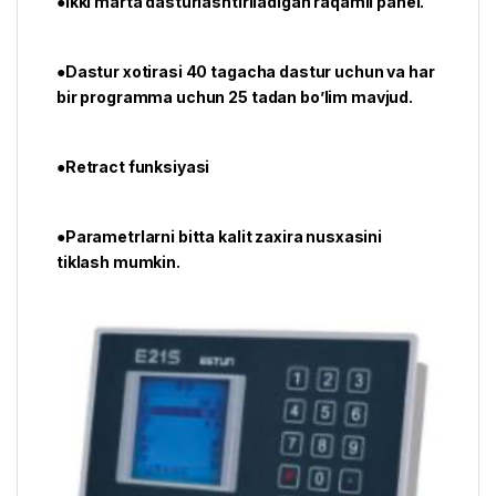
●Ikki marta dasturlashtiriladigan raqamli panel.
●Dastur xotirasi 40 tagacha dastur uchun va har
bir programma uchun 25 tadan bo’lim mavjud.
●Retract funksiyasi
●Parametrlarni bitta kalit zaxira nusxasini
tiklash mumkin.