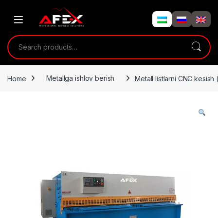
Skip to navigation
Skip to content
Search for:
Home
Metallga ishlov berish
Metall listlarni CNC kesish