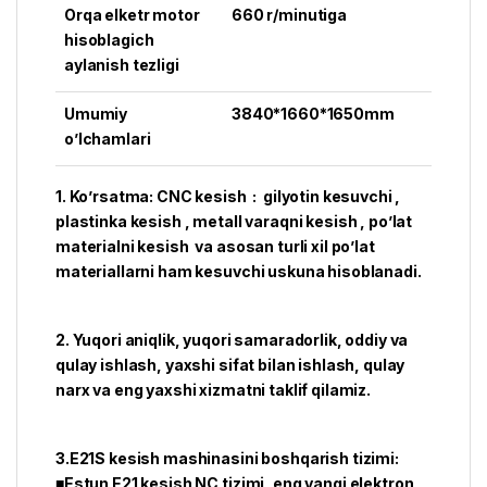
Orqa elketr motor
660 r/minutiga
hisoblagich
aylanish tezligi
Umumiy
3840*1660*1650mm
o’lchamlari
1. Ko’rsatma: CNC kesish : gilyotin kesuvchi ,
plastinka kesish , metall varaqni kesish , po’lat
materialni kesish va asosan turli xil po’lat
materiallarni ham kesuvchi uskuna hisoblanadi.
2. Yuqori aniqlik, yuqori samaradorlik, oddiy va
qulay ishlash, yaxshi sifat bilan ishlash, qulay
narx va eng yaxshi xizmatni taklif qilamiz.
3.E21S kesish mashinasini boshqarish tizimi:
■Estun E21 kesish NC tizimi, eng yangi elektron