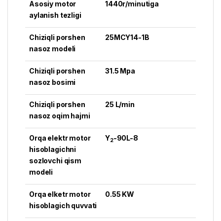
Asosiy motor
1440r/minutiga
aylanish tezligi
Chiziqli porshen
25MCY14-1B
nasoz modeli
Chiziqli porshen
31.5 Mpa
nasoz bosimi
Chiziqli porshen
25 L/min
nasoz oqim hajmi
Orqa elektr motor
Y
-90L-8
2
hisoblagichni
sozlovchi qism
modeli
Orqa elketr motor
0.55 KW
hisoblagich quvvati