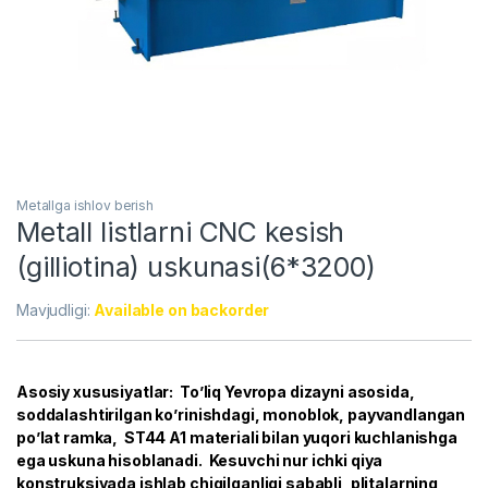
Metallga ishlov berish
Metall listlarni CNC kesish
(gilliotina) uskunasi(6*3200)
Mavjudligi:
Available on backorder
Asosiy xususiyatlar: To’liq Yevropa dizayni asosida,
soddalashtirilgan ko’rinishdagi, monoblok, payvandlangan
po’lat ramka, ST44 A1 materiali bilan yuqori kuchlanishga
ega uskuna hisoblanadi. Kesuvchi nur ichki qiya
konstruksiyada ishlab chiqilganligi sababli, plitalarning