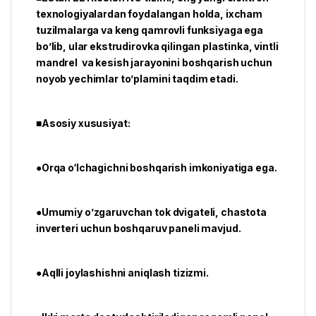
texnologiyalardan foydalangan holda, ixcham
tuzilmalarga va keng qamrovli funksiyaga ega
bo’lib, ular ekstrudirovka qilingan plastinka, vintli
mandrel va kesish jarayonini boshqarish uchun
noyob yechimlar to’plamini taqdim etadi.
■Asosiy xususiyat:
●Orqa o‘lchagichni boshqarish imkoniyatiga ega.
●Umumiy o’zgaruvchan tok dvigateli, chastota
inverteri uchun boshqaruv paneli mavjud.
●Aqlli joylashishni aniqlash tizizmi.