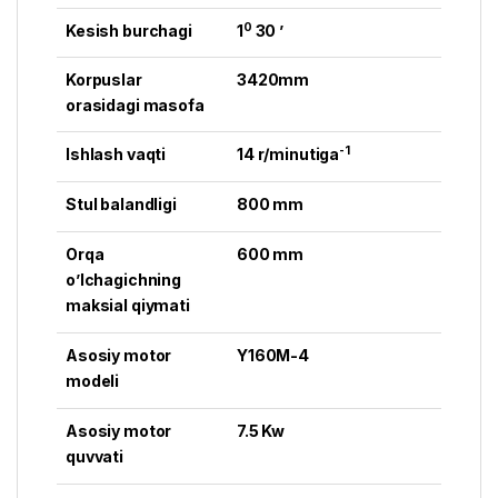
0
Kesish burchagi
1
30 ’
Korpuslar
3420mm
orasidagi masofa
-1
Ishlash vaqti
14 r/minutiga
Stul balandligi
800 mm
Orqa
600 mm
o’lchagichning
maksial qiymati
Asosiy motor
Y160M-4
modeli
Asosiy motor
7.5 Kw
quvvati