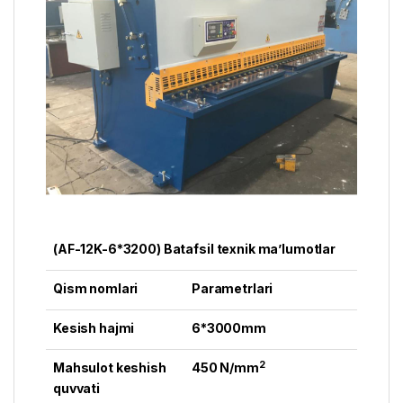
(AF-12K-6*3200) Batafsil texnik ma’lumotlar
Qism nomlari
Parametrlari
Kesish hajmi
6*3000mm
2
Mahsulot keshish
450 N/mm
quvvati