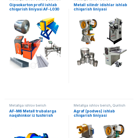
uskunalari
,
Tayyor liniyalar
Gipsokarton profil ishlab
Metall silindr idishlar ishlab
chiqarish liniyasi AF-L030
chiqarish liniyasi
Metallga ishlov berish
Metallga ishlov berish
,
Qurilish
uskunalari
AF-M6 Metall trubalarga
Agraf (podves) ishlab
naqshinkor iz tushirish
chiqarish liniyasi
uskunasi