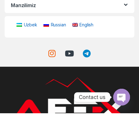
Manzilimiz
Uzbek
Russian
English
Contact us
Open ch