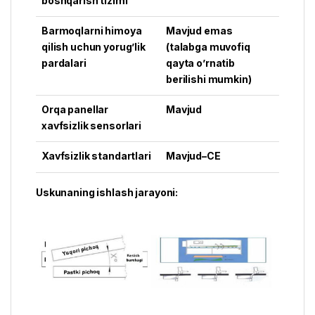
boshqarish tizimi
Barmoqlarni himoya
Mavjud emas
qilish uchun yorug’lik
(talabga muvofiq
pardalari
qayta o’rnatib
berilishi mumkin)
Orqa panellar
Mavjud
xavfsizlik sensorlari
Xavfsizlik standartlari
Mavjud–CE
Uskunaning ishlash jarayoni: