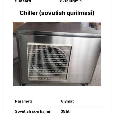
Suv sarfi
8–12 litr/min
Chiller (sovutish qurilmasi)
Parametr
Qiymat
Sovutish suvi hajmi
35 litr