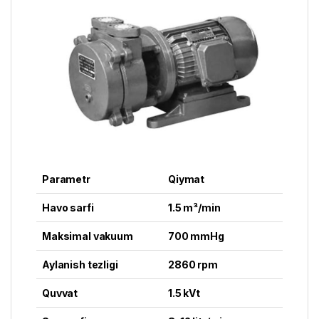
Parametr
Qiymat
Havo sarfi
1.5 m³/min
Maksimal vakuum
700 mmHg
Aylanish tezligi
2860 rpm
Quvvat
1.5 kVt