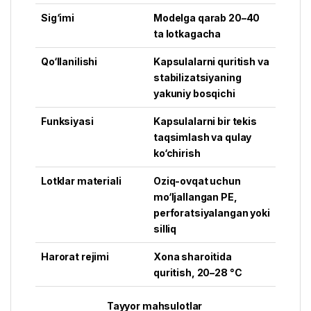
Sig‘imi
Modelga qarab 20–40
ta lotkagacha
Qo‘llanilishi
Kapsulalarni quritish va
stabilizatsiyaning
yakuniy bosqichi
Funksiyasi
Kapsulalarni bir tekis
taqsimlash va qulay
ko‘chirish
Lotklar materiali
Oziq-ovqat uchun
mo‘ljallangan PE,
perforatsiyalangan yoki
silliq
Harorat rejimi
Xona sharoitida
quritish, 20–28 °C
Tayyor mahsulotlar