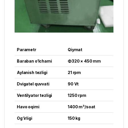
Parametr
Qiymat
Baraban o‘lchami
Φ320 × 450 mm
Aylanish tezligi
21 rpm
Dvigatel quvvati
90 Vt
Ventilyator tezligi
1250 rpm
Havo oqimi
1400 m³/soat
Og‘irligi
150 kg