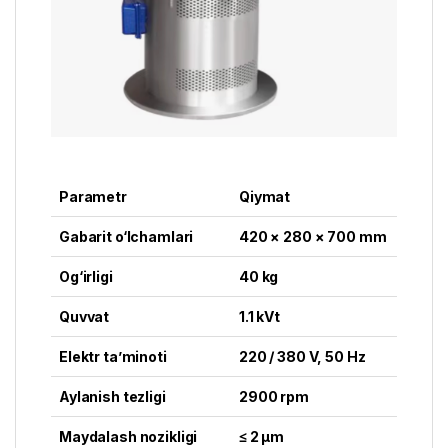
Parametr
Qiymat
Gabarit o‘lchamlari
420 × 280 × 700 mm
Og‘irligi
40 kg
Quvvat
1.1 kVt
Elektr ta’minoti
220 / 380 V, 50 Hz
Aylanish tezligi
2900 rpm
Maydalash nozikligi
≤ 2 μm