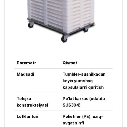
Parametr
Qiymat
Maqsadi
Tumbler-sushilkadan
keyin yumshoq
kapsulalarni quritish
Telejka
Po‘lat karkas (odatda
konstruktsiyasi
SUS304)
Lotklar turi
Polietilen (PE), oziq-
ovqat sinfi