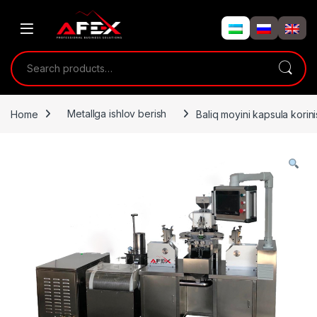
Skip to navigation
Skip to content
Search for:
Home
Metallga ishlov berish
Baliq moyini kapsula kori