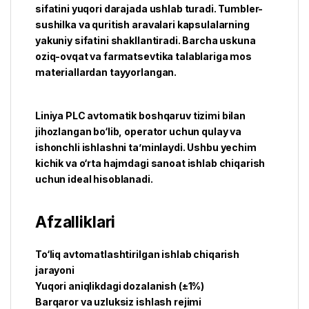
sifatini yuqori darajada ushlab turadi. Tumbler-
sushilka va quritish aravalari kapsulalarning
yakuniy sifatini shakllantiradi. Barcha uskuna
oziq-ovqat va farmatsevtika talablariga mos
materiallardan tayyorlangan.
Liniya PLC avtomatik boshqaruv tizimi bilan
jihozlangan bo‘lib, operator uchun qulay va
ishonchli ishlashni ta’minlaydi. Ushbu yechim
kichik va o‘rta hajmdagi sanoat ishlab chiqarish
uchun ideal hisoblanadi.
Afzalliklari
To‘liq avtomatlashtirilgan ishlab chiqarish
jarayoni
Yuqori aniqlikdagi dozalanish (±1%)
Barqaror va uzluksiz ishlash rejimi