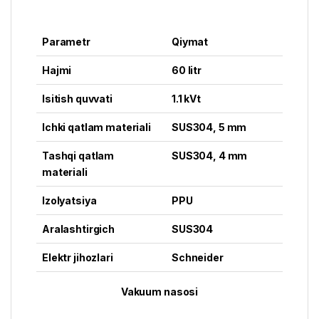
Parametr
Qiymat
Hajmi
60 litr
Isitish quvvati
1.1 kVt
Ichki qatlam materiali
SUS304, 5 mm
Tashqi qatlam
SUS304, 4 mm
materiali
Izolyatsiya
PPU
Aralashtirgich
SUS304
Elektr jihozlari
Schneider
Vakuum nasosi