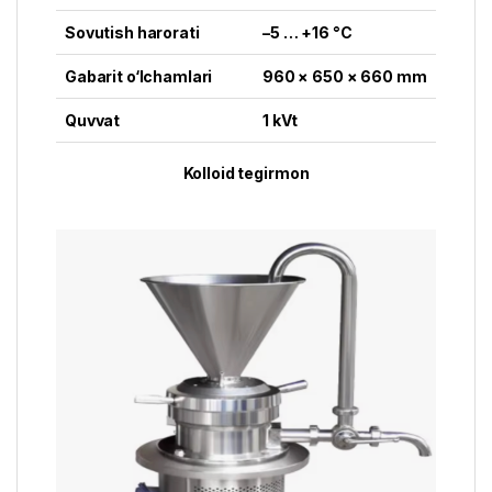
Sovutish harorati
–5 … +16 °C
Gabarit o‘lchamlari
960 × 650 × 660 mm
Quvvat
1 kVt
Kolloid tegirmon