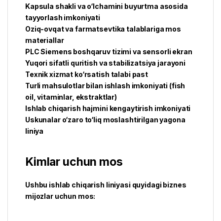
Kapsula shakli va o‘lchamini buyurtma asosida
tayyorlash imkoniyati
Oziq-ovqat va farmatsevtika talablariga mos
materiallar
PLC Siemens boshqaruv tizimi va sensorli ekran
Yuqori sifatli quritish va stabilizatsiya jarayoni
Texnik xizmat ko‘rsatish talabi past
Turli mahsulotlar bilan ishlash imkoniyati (fish
oil, vitaminlar, ekstraktlar)
Ishlab chiqarish hajmini kengaytirish imkoniyati
Uskunalar o‘zaro to‘liq moslashtirilgan yagona
liniya
Kimlar uchun mos
Ushbu ishlab chiqarish liniyasi quyidagi biznes
mijozlar uchun mos: