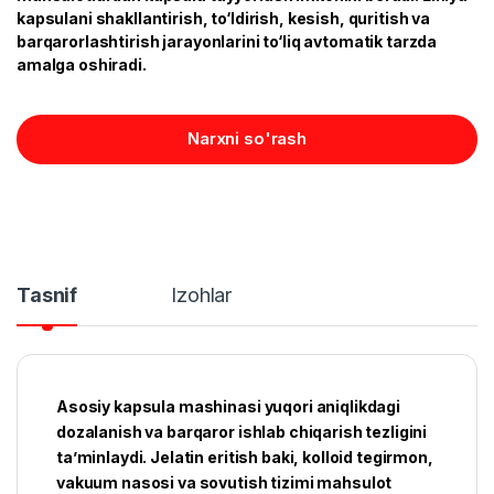
kapsulani shakllantirish, to‘ldirish, kesish, quritish va
barqarorlashtirish jarayonlarini to‘liq avtomatik tarzda
amalga oshiradi.
Narxni so'rash
Tasnif
Izohlar
Asosiy kapsula mashinasi yuqori aniqlikdagi
dozalanish va barqaror ishlab chiqarish tezligini
ta’minlaydi. Jelatin eritish baki, kolloid tegirmon,
vakuum nasosi va sovutish tizimi mahsulot