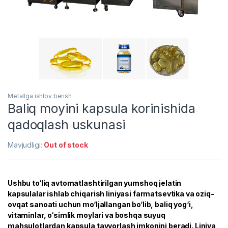
Metallga ishlov berish
Baliq moyini kapsula korinishida
qadoqlash uskunasi
Mavjudligi:
Out of stock
Ushbu to‘liq avtomatlashtirilgan yumshoq jelatin
kapsulalar ishlab chiqarish liniyasi farmatsevtika va oziq-
ovqat sanoati uchun mo‘ljallangan bo‘lib, baliq yog‘i,
vitaminlar, o‘simlik moylari va boshqa suyuq
mahsulotlardan kapsula tayyorlash imkonini beradi. Liniya