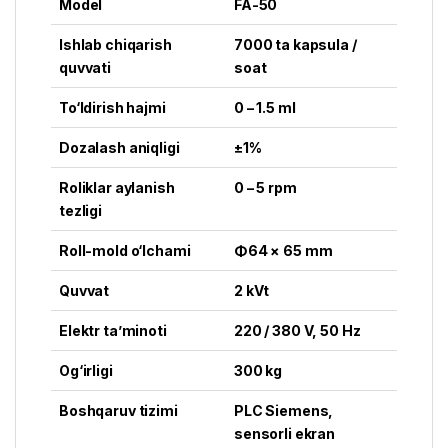
Model
FA-50
Ishlab chiqarish
7000 ta kapsula /
quvvati
soat
To‘ldirish hajmi
0 – 1.5 ml
Dozalash aniqligi
±1%
Roliklar aylanish
0 – 5 rpm
tezligi
Roll-mold o‘lchami
Φ64 × 65 mm
Quvvat
2 kVt
Elektr ta’minoti
220 / 380 V, 50 Hz
Og‘irligi
300 kg
Boshqaruv tizimi
PLC Siemens,
sensorli ekran