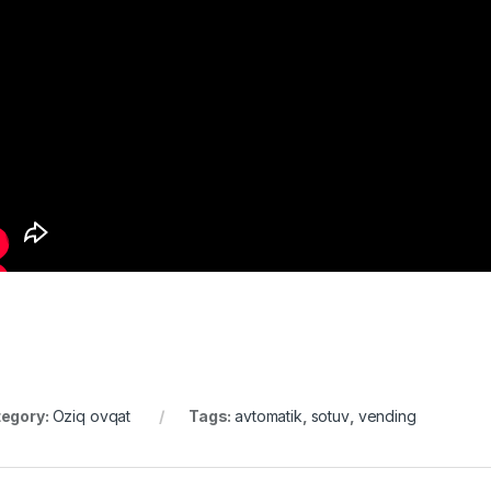
egory:
Oziq ovqat
Tags:
avtomatik
,
sotuv
,
vending