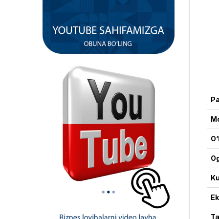
Pa
M
O‘
Og
Ku
Ek
Ta