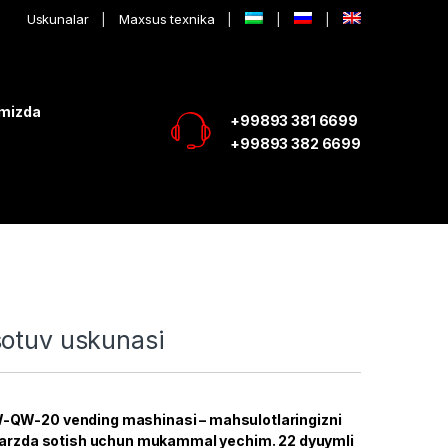
Uskunalar
Maxsus texnika
imizda
+99893 381 6699
+99893 382 6699
sotuv uskunasi
QW-20 vending mashinasi – mahsulotlaringizni
 tarzda sotish uchun mukammal yechim. 22 dyuymli