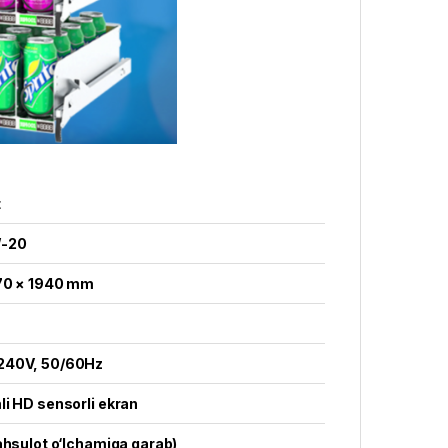
t
-20
70 × 1940 mm
240V, 50/60Hz
i HD sensorli ekran
ahsulot o‘lchamiga qarab)