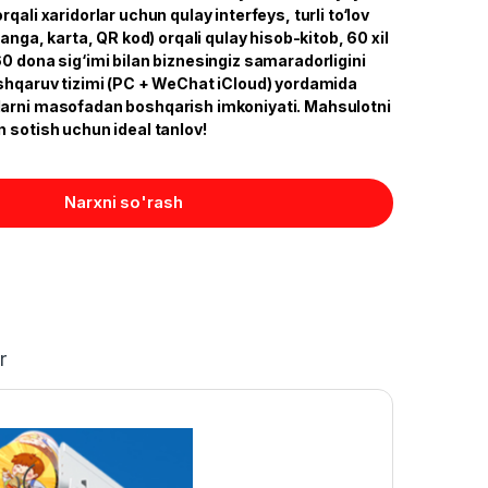
qali xaridorlar uchun qulay interfeys, turli to‘lov
tanga, karta, QR kod) orqali qulay hisob-kitob, 60 xil
0 dona sig‘imi bilan biznesingiz samaradorligini
oshqaruv tizimi (PC + WeChat iCloud) yordamida
larni masofadan boshqarish imkoniyati. Mahsulotni
 sotish uchun ideal tanlov!
Narxni so'rash
r