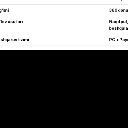
g‘imi
360 dona
‘lov usullari
Naqd pul,
boshqala
shqaruv tizimi
PC + Pay