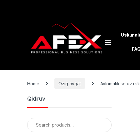
Skip to navigation
Skip to content
Uskunal
FA
Home
Oziq ovqat
Avtomatik sotuv usk
Qidiruv
Search for: