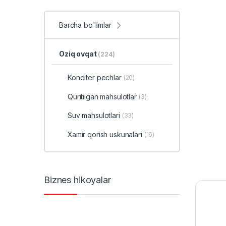
Barcha bo'limlar
Oziq ovqat
(224)
Konditer pechlar
(20)
Quritilgan mahsulotlar
(3)
Suv mahsulotlari
(33)
Xamir qorish uskunalari
(16)
Biznes hikoyalar