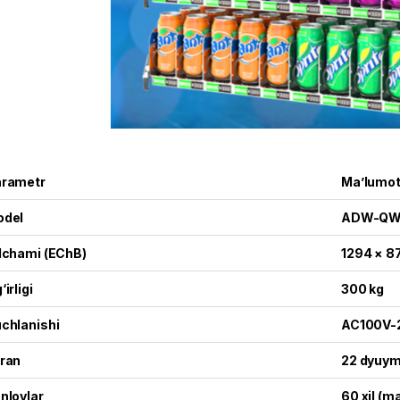
rametr
Ma’lumo
odel
ADW-QW
lchami (EChB)
1294 × 8
‘irligi
300 kg
chlanishi
AC100V-
ran
22 dyuyml
nlovlar
60 xil (m