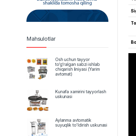
Si
To
Mahsulotlar
Bo
Osh uchun tayyor
to‘g‘ralgan sabzi ishlab
chiqarish liniyasi (Yarim
avtomat)
Kunafa xamirini tayyorlash
uskunasi
Aylanma avtomatik
suyuqlik to'ldirish uskunasi