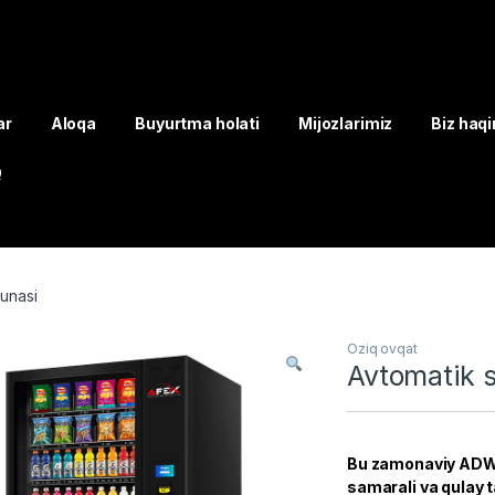
ar
Aloqa
Buyurtma holati
Mijozlarimiz
Biz haq
Q
unasi
Oziq ovqat
Avtomatik 
Bu zamonaviy ADW-
samarali va qulay