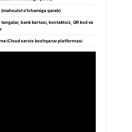
 (mahsulot o‘lchamiga qarab)
 tangalar, bank kartasi, kontaktsiz, QR kod va
r
me iCloud servis boshqaruv platformasi