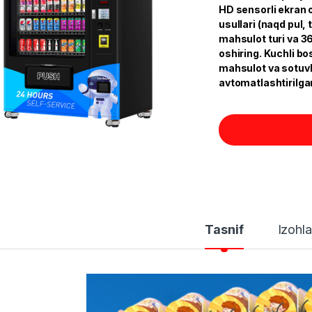
HD sensorli ekran or
usullari (naqd pul, 
mahsulot turi va 36
oshiring. Kuchli b
mahsulot va sotuv
avtomatlashtirilgan
Tasnif
Izohla