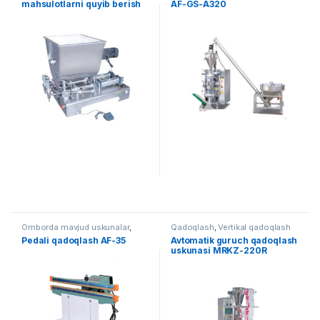
mahsulotlarni quyib berish
AF-GS-A320
uskunasi
Omborda mavjud uskunalar
,
Qadoqlash
,
Vertikal qadoqlash
Qadoqlash
,
Qo'lda qadoqlash
Pedali qadoqlash AF-35
Avtomatik guruch qadoqlash
uskunasi MRKZ-220R