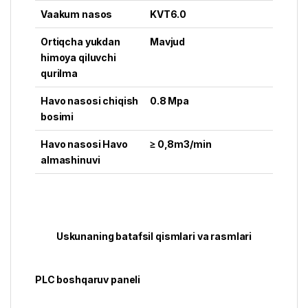
Vaakum nasos
KVT6.0
Ortiqcha yukdan
Mavjud
himoya qiluvchi
qurilma
Havo nasosi chiqish
0.8 Mpa
bosimi
Havo nasosi Havo
≥ 0,8m3/min
almashinuvi
Uskunaning batafsil qismlari va rasmlari
PLC boshqaruv paneli