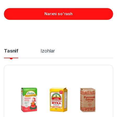
Narxni so'rash
Tasnif
Izohlar