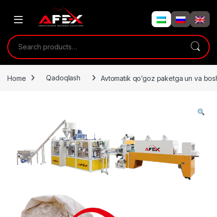
Skip to navigation
Skip to content
Search for:
Home
Qadoqlash
Avtomatik qo’goz paketga un va boshq