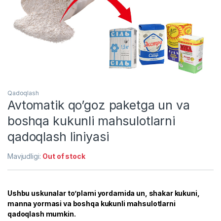
Qadoqlash
Avtomatik qo’goz paketga un va
boshqa kukunli mahsulotlarni
qadoqlash liniyasi
Mavjudligi:
Out of stock
Ushbu uskunalar to’plami yordamida un, shakar kukuni,
manna yormasi va boshqa kukunli mahsulotlarni
qadoqlash mumkin.