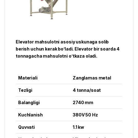
Elevator mahsulotni asosiy uskunaga solib
berish uchun kerak bo’ladi. Elevator bir soarda 4
tonnagacha mahsulotni o’tkaza oladi.
Materiali
Zanglamas metal
Tezligi
4 tonna/soat
Balangligi
2740 mm
Kuchlanish
380V 50 Hz
Quvvati
1.1 kw