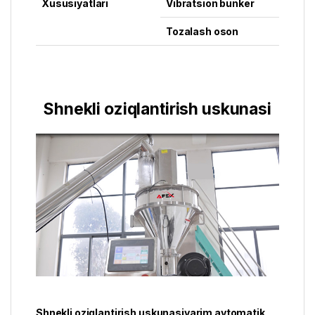
Xususiyatlari
Vibratsion bunker
Tozalash oson
Shnekli oziqlantirish uskunasi
Shnekli oziqlantirish uskunasiyarim avtomatik