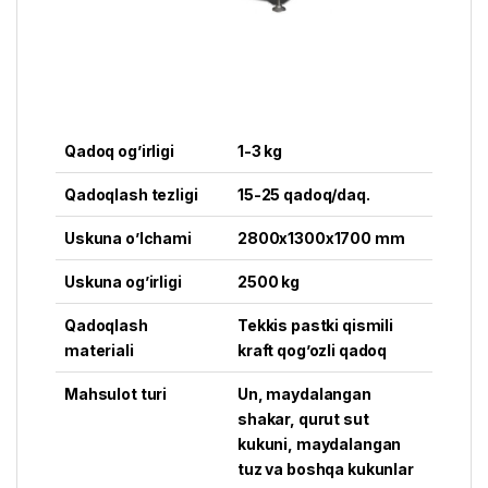
Qadoq og’irligi
1-3 kg
Qadoqlash tezligi
15-25 qadoq/daq.
Uskuna o’lchami
2800x1300x1700 mm
Uskuna og’irligi
2500 kg
Qadoqlash
Tekkis pastki qismili
materiali
kraft qog’ozli qadoq
Mahsulot turi
Un, maydalangan
shakar, qurut sut
kukuni, maydalangan
tuz va boshqa kukunlar