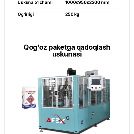
Uskuna o’lchami
1000x950x2200 mm
Og’irligi
250 kg
Qog’oz paketga qadoqlash
uskunasi