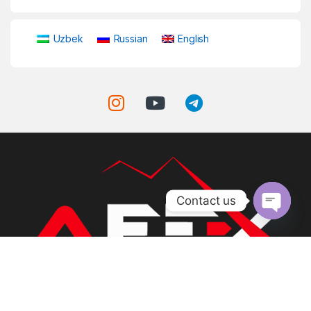
Uzbek
Russian
English
Contact us
Open ch