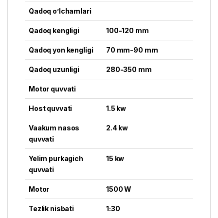
Qadoq o’lchamlari
Qadoq kengligi
100-120 mm
Qadoq yon kengligi
70 mm-90 mm
Qadoq uzunligi
280-350 mm
Motor quvvati
Host quvvati
1.5 kw
Vaakum nasos
2.4 kw
quvvati
Yelim purkagich
15 kw
quvvati
Motor
1500 W
Tezlik nisbati
1:30