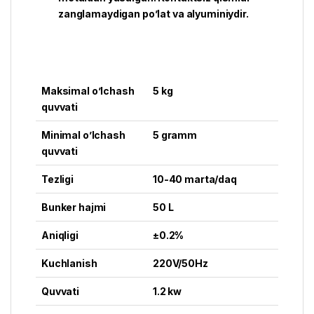
zanglamaydigan po’lat va alyuminiydir.
Maksimal o’lchash
5 kg
quvvati
Minimal o’lchash
5 gramm
quvvati
Tezligi
10-40 marta/daq
Bunker hajmi
50 L
Aniqligi
±0.2%
Kuchlanish
220V/50Hz
Quvvati
1.2 kw