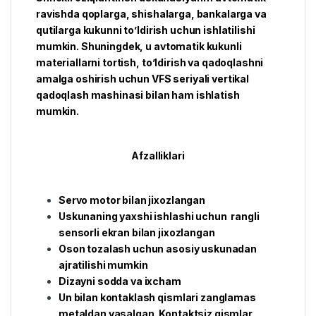
ravishda qoplarga, shishalarga, bankalarga va
qutilarga kukunni to’ldirish uchun ishlatilishi
mumkin. Shuningdek, u avtomatik kukunli
materiallarni tortish, to’ldirish va qadoqlashni
amalga oshirish uchun VFS seriyali vertikal
qadoqlash mashinasi bilan ham ishlatish
mumkin.
Afzalliklari
Servo motor bilan jixozlangan
Uskunaning yaxshi ishlashi uchun rangli
sensorli ekran bilan jixozlangan
Oson tozalash uchun asosiy uskunadan
ajratilishi mumkin
Dizayni sodda va ixcham
Un bilan kontaklash qismlari zanglamas
metaldan yasalgan. Kontaktsiz qismlar