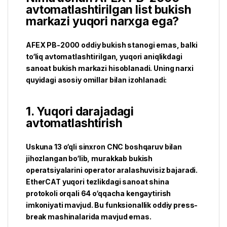
avtomatlashtirilgan list bukish
markazi yuqori narxga ega?
AFEX PB-2000 oddiy bukish stanogi emas, balki
to‘liq avtomatlashtirilgan, yuqori aniqlikdagi
sanoat bukish markazi hisoblanadi. Uning narxi
quyidagi asosiy omillar bilan izohlanadi:
1. Yuqori darajadagi
avtomatlashtirish
Uskuna 13 o‘qli sinxron CNC boshqaruv bilan
jihozlangan bo‘lib, murakkab bukish
operatsiyalarini operator aralashuvisiz bajaradi.
EtherCAT yuqori tezlikdagi sanoat shina
protokoli orqali 64 o‘qqacha kengaytirish
imkoniyati mavjud. Bu funksionallik oddiy press-
break mashinalarida mavjud emas.