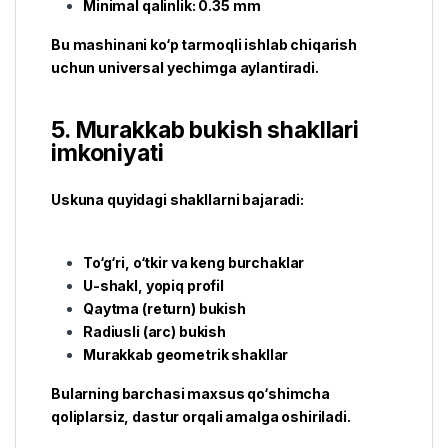
Minimal qalinlik: 0.35 mm
Bu mashinani ko‘p tarmoqli ishlab chiqarish
uchun universal yechimga aylantiradi.
5. Murakkab bukish shakllari
imkoniyati
Uskuna quyidagi shakllarni bajaradi:
To‘g‘ri, o‘tkir va keng burchaklar
U-shakl, yopiq profil
Qaytma (return) bukish
Radiusli (arc) bukish
Murakkab geometrik shakllar
Bularning barchasi maxsus qo‘shimcha
qoliplarsiz, dastur orqali amalga oshiriladi.