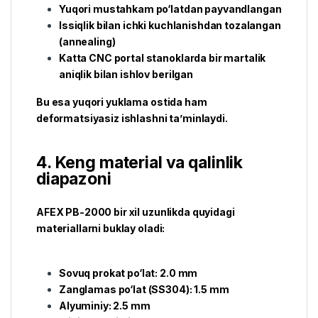
Yuqori mustahkam po‘latdan payvandlangan
Issiqlik bilan ichki kuchlanishdan tozalangan
(annealing)
Katta CNC portal stanoklarda bir martalik
aniqlik bilan ishlov berilgan
Bu esa yuqori yuklama ostida ham
deformatsiyasiz ishlashni ta’minlaydi.
4. Keng material va qalinlik
diapazoni
AFEX PB-2000 bir xil uzunlikda quyidagi
materiallarni buklay oladi:
Sovuq prokat po‘lat: 2.0 mm
Zanglamas po‘lat (SS304): 1.5 mm
Alyuminiy: 2.5 mm