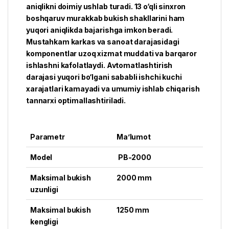
aniqlikni doimiy ushlab turadi. 13 o‘qli sinxron
boshqaruv murakkab bukish shakllarini ham
yuqori aniqlikda bajarishga imkon beradi.
Mustahkam karkas va sanoat darajasidagi
komponentlar uzoq xizmat muddati va barqaror
ishlashni kafolatlaydi. Avtomatlashtirish
darajasi yuqori bo‘lgani sababli ishchi kuchi
xarajatlari kamayadi va umumiy ishlab chiqarish
tannarxi optimallashtiriladi.
Parametr
Ma’lumot
Model
PB-2000
Maksimal bukish
2000 mm
uzunligi
Maksimal bukish
1250 mm
kengligi