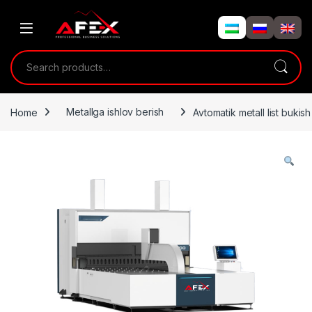
Skip to navigation
Skip to content
Search for:
Home
Metallga ishlov berish
Avtomatik metall list bukis