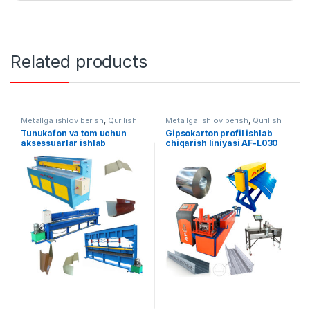
Related products
Metallga ishlov berish
,
Qurilish
Metallga ishlov berish
,
Qurilish
uskunalari
,
Tayyor liniyalar
uskunalari
,
Tayyor liniyalar
Tunukafon va tom uchun
Gipsokarton profil ishlab
aksessuarlar ishlab
chiqarish liniyasi AF-L030
chiqarish liniyasi