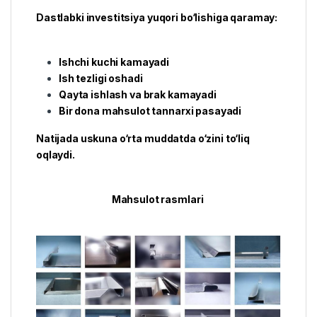
Dastlabki investitsiya yuqori bo‘lishiga qaramay:
Ishchi kuchi kamayadi
Ish tezligi oshadi
Qayta ishlash va brak kamayadi
Bir dona mahsulot tannarxi pasayadi
Natijada uskuna o‘rta muddatda o‘zini to‘liq
oqlaydi.
Mahsulot rasmlari