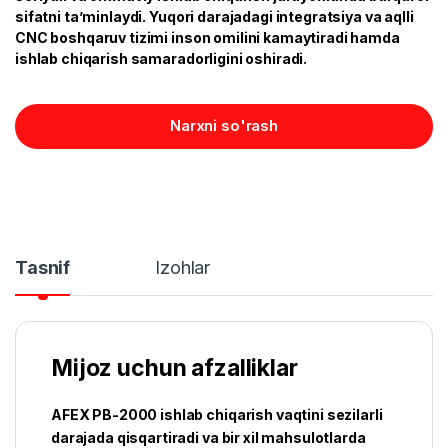
sifatni ta’minlaydi. Yuqori darajadagi integratsiya va aqlli
CNC boshqaruv tizimi inson omilini kamaytiradi hamda
ishlab chiqarish samaradorligini oshiradi.
Narxni so'rash
Tasnif
Izohlar
Mijoz uchun afzalliklar
AFEX PB-2000 ishlab chiqarish vaqtini sezilarli
darajada qisqartiradi va bir xil mahsulotlarda