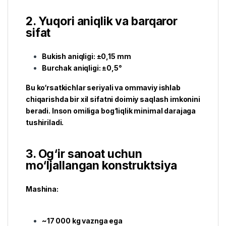
2. Yuqori aniqlik va barqaror
sifat
Bukish aniqligi: ±0,15 mm
Burchak aniqligi: ±0,5°
Bu ko‘rsatkichlar seriyali va ommaviy ishlab
chiqarishda bir xil sifatni doimiy saqlash imkonini
beradi. Inson omiliga bog‘liqlik minimal darajaga
tushiriladi.
3. Og‘ir sanoat uchun
mo‘ljallangan konstruktsiya
Mashina:
~17 000 kg vaznga ega