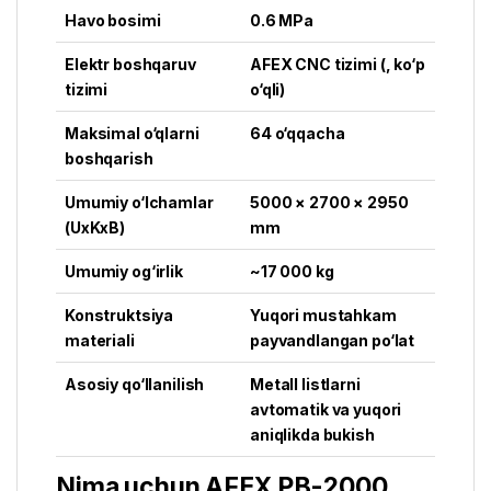
Havo bosimi
0.6 MPa
Elektr boshqaruv
AFEX CNC tizimi (, ko‘p
tizimi
o‘qli)
Maksimal o‘qlarni
64 o‘qqacha
boshqarish
Umumiy o‘lchamlar
5000 × 2700 × 2950
(UxKxB)
mm
Umumiy og‘irlik
~17 000 kg
Konstruktsiya
Yuqori mustahkam
materiali
payvandlangan po‘lat
Asosiy qo‘llanilish
Metall listlarni
avtomatik va yuqori
aniqlikda bukish
Nima uchun AFEX PB-2000