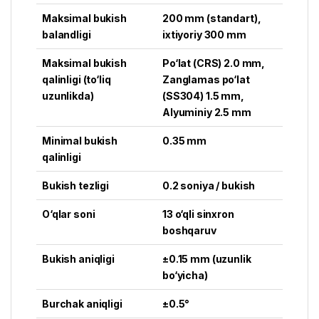
Maksimal bukish
200 mm (standart),
balandligi
ixtiyoriy 300 mm
Maksimal bukish
Po‘lat (CRS) 2.0 mm,
qalinligi (to‘liq
Zanglamas po‘lat
uzunlikda)
(SS304) 1.5 mm,
Alyuminiy 2.5 mm
Minimal bukish
0.35 mm
qalinligi
Bukish tezligi
0.2 soniya / bukish
O‘qlar soni
13 o‘qli sinxron
boshqaruv
Bukish aniqligi
±0.15 mm (uzunlik
bo‘yicha)
Burchak aniqligi
±0.5°