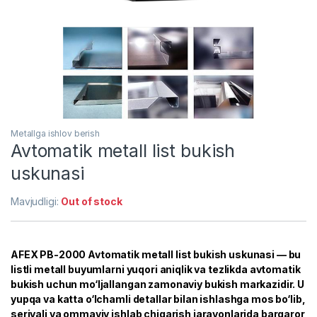
Metallga ishlov berish
Avtomatik metall list bukish
uskunasi
Mavjudligi:
Out of stock
AFEX PB-2000 Avtomatik metall list bukish uskunasi — bu
listli metall buyumlarni yuqori aniqlik va tezlikda avtomatik
bukish uchun mo‘ljallangan zamonaviy bukish markazidir. U
yupqa va katta o‘lchamli detallar bilan ishlashga mos bo‘lib,
seriyali va ommaviy ishlab chiqarish jarayonlarida barqaror