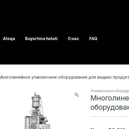
Aloqa
Buyurtma holati
О нас
FAQ
Многолинейное упаковочное оборудование для жидких продук
Упаковочное оборуд
Многолине
оборудова