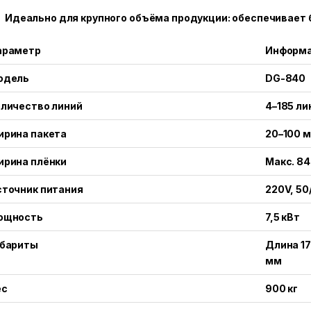
Идеально для крупного объёма продукции: обеспечивает 
араметр
Информ
одель
DG-840
личество линий
4–185 ли
ирина пакета
20–100 
ирина плёнки
Макс. 8
сточник питания
220V, 50
ощность
7,5 кВт
абариты
Длина 1
мм
ес
900 кг