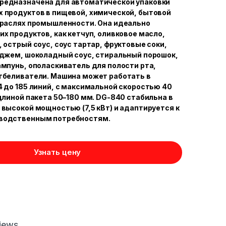
редназначена для автоматической упаковки
 продуктов в пищевой, химической, бытовой
траслях промышленности. Она идеально
их продуктов, как кетчуп, оливковое масло,
 острый соус, соус тартар, фруктовые соки,
 джем, шоколадный соус, стиральный порошок,
ампунь, ополаскиватель для полости рта,
тбеливатели. Машина может работать в
4 до 185 линий, с максимальной скоростью 40
​​длиной пакета 50–180 мм. DG-840 стабильна в
 высокой мощностью (7,5 кВт) и адаптируется к
водственным потребностям.
Узнать цену
iews