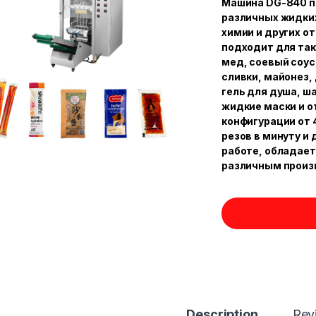
Машина DG-840 п
различных жидких
химии и других о
подходит для так
мед, соевый соус,
сливки, майонез,
гель для душа, ш
жидкие маски и о
конфигурации от 
резов в минуту и 
работе, обладает
различным произ
Description
Rev