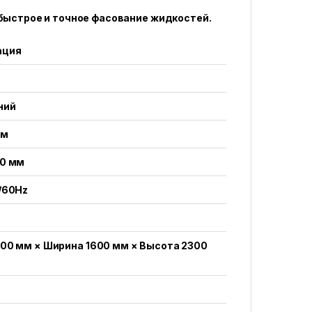
быстрое и точное фасование жидкостей.
ация
ний
мм
40 мм
/60Hz
700 мм × Ширина 1600 мм × Высота 2300