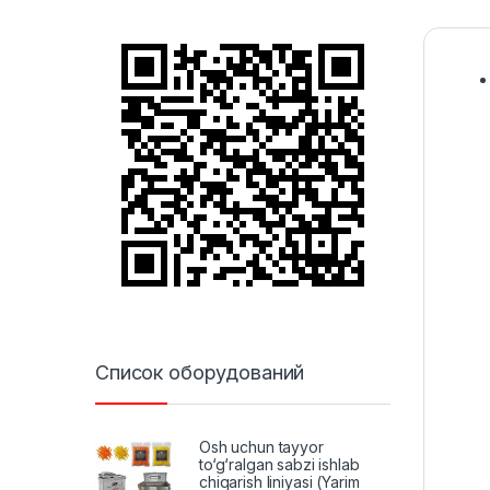
Список оборудований
Osh uchun tayyor
to‘g‘ralgan sabzi ishlab
chiqarish liniyasi (Yarim