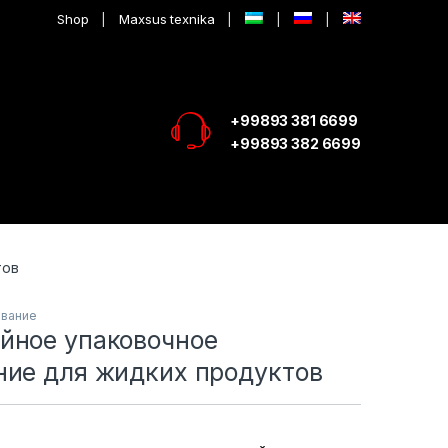
Shop
Maxsus texnika
+99893 381 6699
+99893 382 6699
тов
ование
йное упаковочное
ние для жидких продуктов