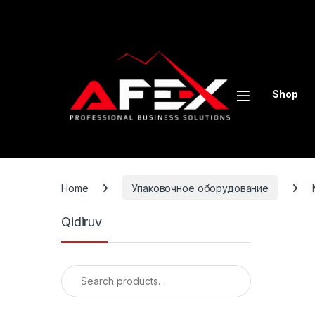
Skip to navigation
Skip to content
Shop
Home
Упаковочное оборудование
Qidiruv
Search for: