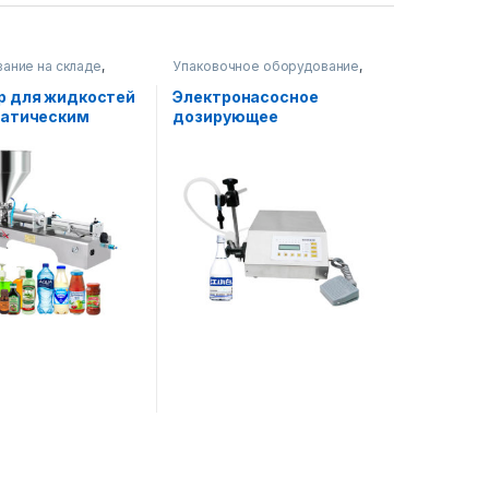
ание на складе
,
Упаковочное оборудование
,
ное оборудование
,
Диспенсерное оборудование
рное оборудование
р для жидкостей
Электронасосное
матическим
дозирующее
м-1 головка
оборудование АФ-160