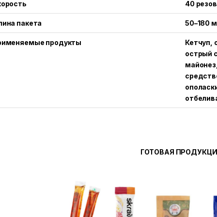
корость
40 резо
лина пакета
50–180 
рименяемые продукты
Кетчуп, 
острый с
майонез
средство
ополаски
отбелив
ГОТОВАЯ ПРОДУКЦ