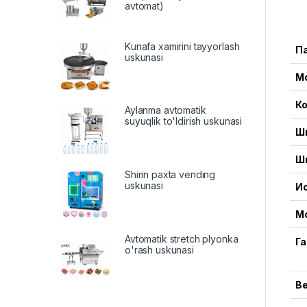
avtomat)
Kunafa xamirini tayyorlash
П
uskunasi
М
Ко
Aylanma avtomatik
suyuqlik to'ldirish uskunasi
Ш
Ш
Shirin paxta vending
uskunasi
И
М
Avtomatik stretch plyonka
Г
o'rash uskunasi
В