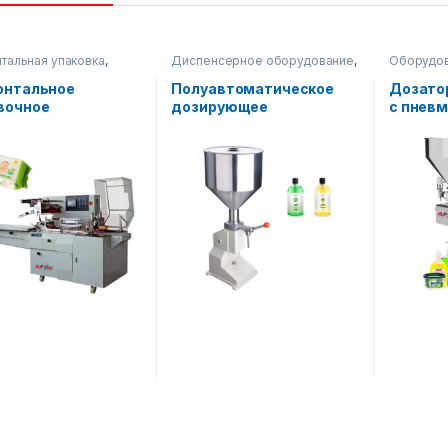
тальная упаковка
,
Диспенсерное оборудование
,
Оборудов
очное оборудование
Упаковочное оборудование
Упаковоч
Диспенсе
онтальное
Полуавтоматическое
Дозато
вочное
дозирующее
с пнев
дование AF-T450
оборудование
бункеро