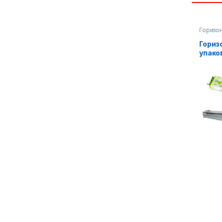
Горизон
Упаков
Гориз
упако
обору