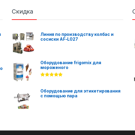
Скидка
я
Линия по производству колбас и
сосиски AF-L027
Оборудование frigomix для
мороженого
го
Rated
5.00
out of 5
Оборудование для этикетирования
с помощью пара