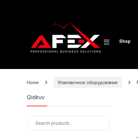
Skip to navigation
Skip to content
Shop
Home
Упаковочное оборудование
Qidiruv
Search for: