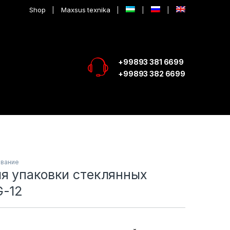
Shop
Maxsus texnika
+99893 381 6699
+99893 382 6699
ование
я упаковки стеклянных
G-12