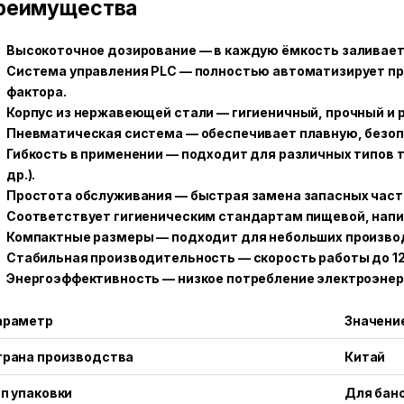
реимущества
Высокоточное дозирование — в каждую ёмкость заливает
Система управления PLC — полностью автоматизирует пр
фактора.
Корпус из нержавеющей стали — гигиеничный, прочный и 
Пневматическая система — обеспечивает плавную, безоп
Гибкость в применении — подходит для различных типов т
др.).
Простота обслуживания — быстрая замена запасных част
Соответствует гигиеническим стандартам пищевой, нап
Компактные размеры — подходит для небольших произв
Стабильная производительность — скорость работы до 12
Энергоэффективность — низкое потребление электроэнерг
араметр
Значени
трана производства
Китай
п упаковки
Для бано