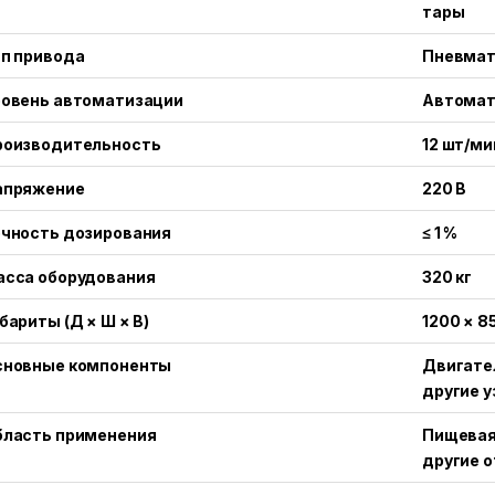
тары
п привода
Пневмат
ровень автоматизации
Автомат
роизводительность
12 шт/ми
апряжение
220 В
очность дозирования
≤ 1 %
асса оборудования
320 кг
бариты (Д × Ш × В)
1200 × 8
сновные компоненты
Двигател
другие 
бласть применения
Пищевая,
другие 