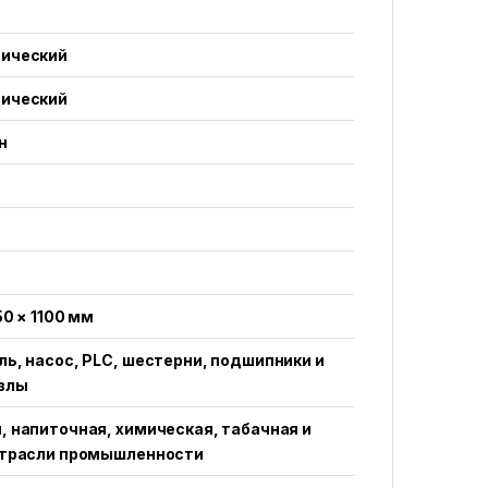
ический
ический
н
50 × 1100 мм
ь, насос, PLC, шестерни, подшипники и
узлы
 напиточная, химическая, табачная и
отрасли промышленности