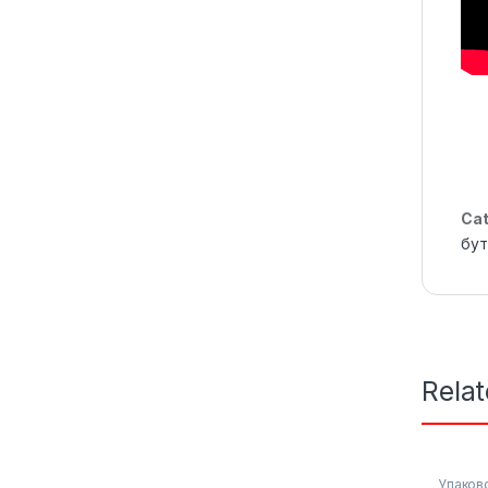
Cat
бут
Rela
Упаков