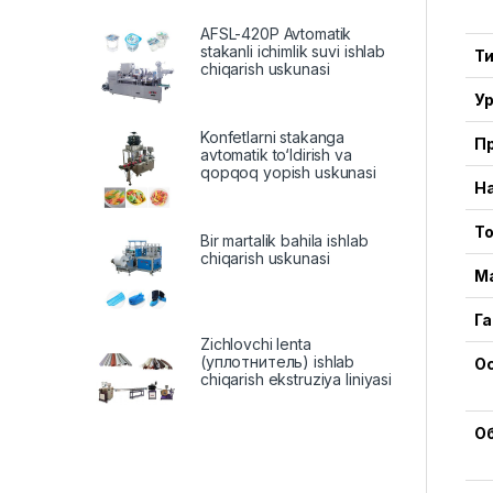
AFSL-420P Avtomatik
stakanli ichimlik suvi ishlab
Ти
chiqarish uskunasi
У
Konfetlarni stakanga
П
avtomatik to‘ldirish va
qopqoq yopish uskunasi
Н
Т
Bir martalik bahila ishlab
chiqarish uskunasi
М
Га
Zichlovchi lenta
(уплотнитель) ishlab
О
chiqarish ekstruziya liniyasi
О