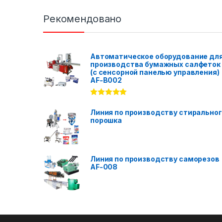
Рекомендовано
Автоматическое оборудование дл
производства бумажных салфеток
(с сенсорной панелью управления)
AF-B002
Rated
5.00
out of 5
Линия по производству стирально
порошка
Линия по производству саморезов
AF-008