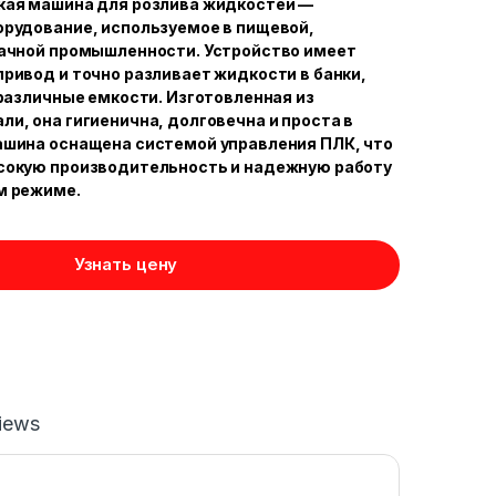
кая машина для розлива жидкостей —
рудование, используемое в пищевой,
бачной промышленности. Устройство имеет
ривод и точно разливает жидкости в банки,
 различные емкости. Изготовленная из
и, она гигиенична, долговечна и проста в
ашина оснащена системой управления ПЛК, что
сокую производительность и надежную работу
м режиме.
Узнать цену
iews