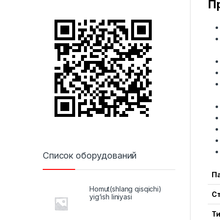
П
Список оборудований
П
Homut(shlang qisqichi)
С
yig‘ish liniyasi
Ти