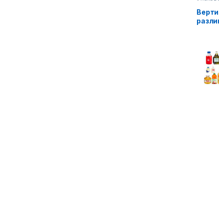
Диспен
Верти
разли
(доза
обору