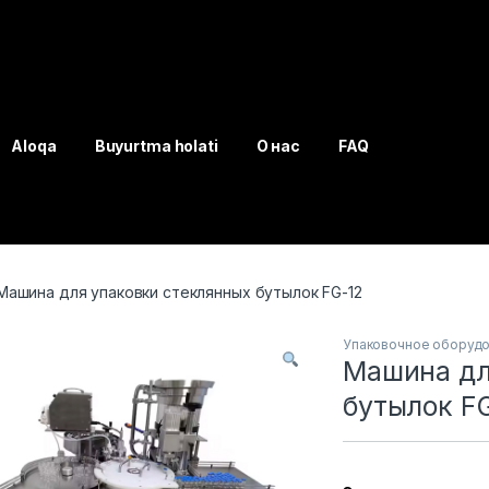
Aloqa
Buyurtma holati
О нас
FAQ
Машина для упаковки стеклянных бутылок FG-12
Упаковочное оборуд
Машина дл
бутылок F