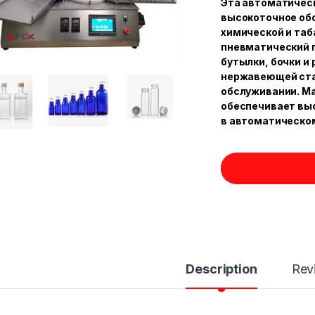
Эта автоматичес
высокоточное обо
химической и та
пневматический п
бутылки, бочки и
нержавеющей стал
обслуживании. М
обеспечивает вы
в автоматическо
Description
Rev