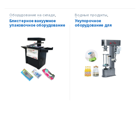
Оборудование на складе
,
Водные продукты
,
Упаковочное оборудование
Оборудование на складе
,
Блистерное вакуумное
Укупорочное
Упаковочное оборудование
упаковочное оборудование
оборудование для
AF390TB
стеклянной тары