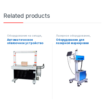
Related products
Оборудование на складе
,
Лазерное оборудование
,
Упаковочное оборудование
Оборудование на складе
,
Автоматическое
Оборудование для
Упаковочное оборудование
обвязочное устройство
лазерной маркировки
AF-H