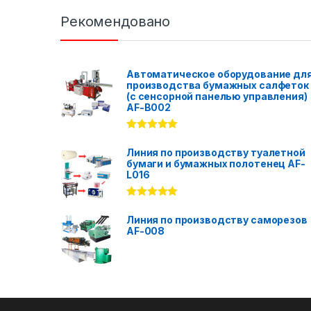
Рекомендовано
Автоматическое оборудование дл
производства бумажных салфеток
(с сенсорной панелью управления)
AF-B002
Rated
5.00
out of 5
Линия по производству туалетной
бумаги и бумажных полотенец AF-
L016
Rated
5.00
out of 5
Линия по производству саморезов
AF-008