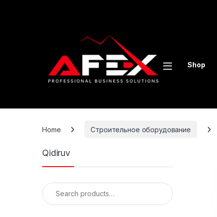
Skip to navigation
Skip to content
Shop
Home
Строительное оборудование
Qidiruv
Search for: