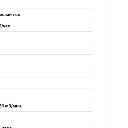
еский ток
2/час
,36 м3/мин.