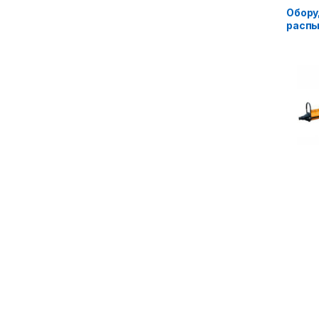
Обору
распы
AF-KL