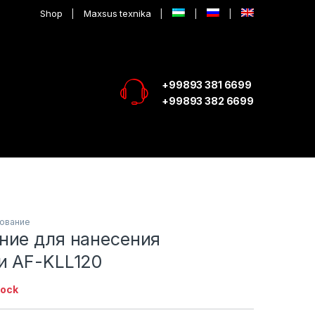
Shop
Maxsus texnika
+99893 381 6699
+99893 382 6699
дование
ние для нанесения
и AF-KLL120
tock