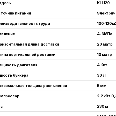
одель
KLL120
сточник питания
Электрич
роизводительность труда
100-120м
авление
4-6MПa
ризонтальная длина доставки
20 матр
лина вертикальной доставки
10 матр
ощность двигателя
4 Квт
кость бункера
30 Л
аксимальная толщина распыления
5 мм
омпрессор
2,2 кВт 0
ес
230 кг