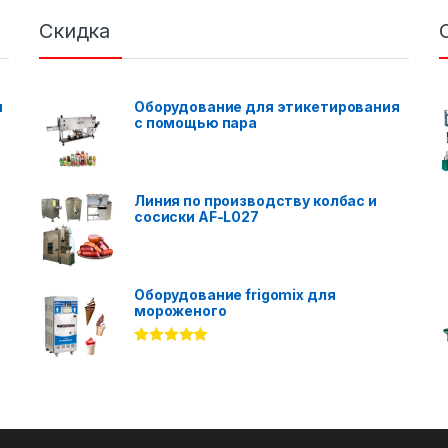
Скидка
я
Оборудование для этикетирования
с помощью пара
Линия по производству колбас и
сосиски AF-L027
Оборудование frigomix для
мороженого
Rated
5.00
out of 5