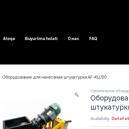
Aloqa
Buyurtma holati
О нас
FAQ
Оборудование для нанесения штукатурки AF-KLL120
Строительное обору
Оборудова
штукатурк
Availability:
Out of s