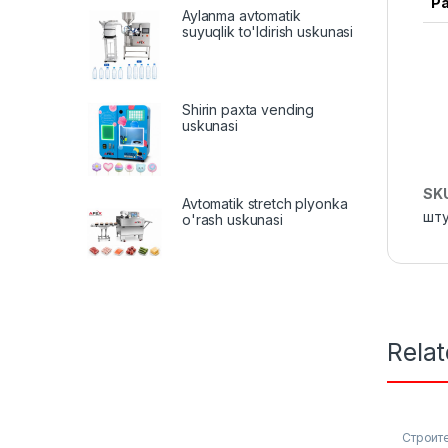
Р
Aylanma avtomatik
suyuqlik to'ldirish uskunasi
Shirin paxta vending
uskunasi
SK
Avtomatik stretch plyonka
шту
o'rash uskunasi
Rela
Строит