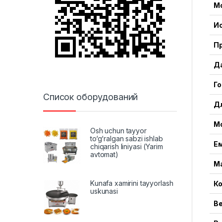
М
И
П
Д
Го
Список оборудований
Д
М
Osh uchun tayyor
to‘g‘ralgan sabzi ishlab
Ем
chiqarish liniyasi (Yarim
avtomat)
М
Kunafa xamirini tayyorlash
К
uskunasi
В