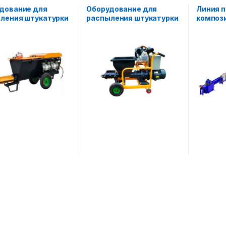
линии
,
Ст
оборудов
дование для
Оборудование для
Линия п
ления штукатурки
распыления штукатурки
композ
W180
AF-KLW120