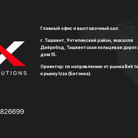
Главный офис и выставочный зал:
г. Ташкент, Учтепинский район, махалля
Диёробод, Ташкентская кольцевая дорог
дом 15.
Ориентир: по направлению от рынка Bek to
к рынку Izza (Битонка).
3826699