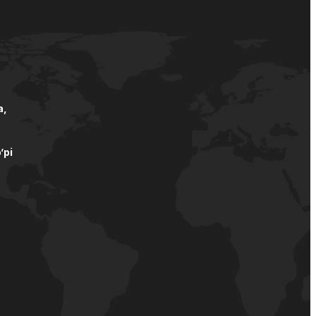
а,
’pi