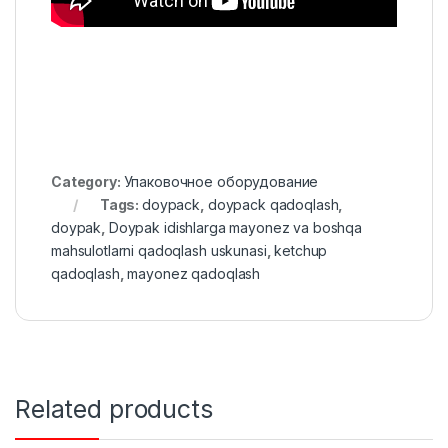
Category:
Упаковочное оборудование
Tags:
doypack
,
doypack qadoqlash
,
doypak
,
Doypak idishlarga mayonez va boshqa
mahsulotlarni qadoqlash uskunasi
,
ketchup
qadoqlash
,
mayonez qadoqlash
Related products