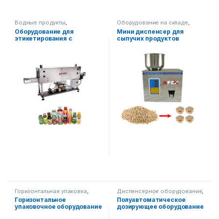
Водные продукты
,
Оборудование на складе
,
Оборудование AHR-300 для
Упаковочное оборудование
,
Оборудование для
Мини диспенсер для
сокращённой обмотки
Диспенсерное оборудование
этикетирования с
сыпучих продуктов
этикеток
,
Пищевое
оборудование
,
Упаковочное
помощью пара
оборудование
Горизонтальная упаковка
,
Диспенсерное оборудование
,
Упаковочное оборудование
Упаковочное оборудование
Горизонтальное
Полуавтоматическое
упаковочное оборудование
дозирующее оборудование
AF-T450