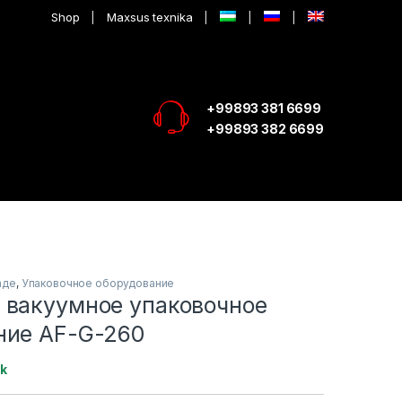
Shop
Maxsus texnika
+99893 381 6699
+99893 382 6699
аде
,
Упаковочное оборудование
 вакуумное упаковочное
ние AF-G-260
ck