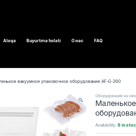
Aloqa
Buyurtma holati
О нас
FAQ
ленькое вакуумное упаковочное оборудование AF-G-260
Оборудование на скл
Маленькое
оборудова
Availability:
6 in sto