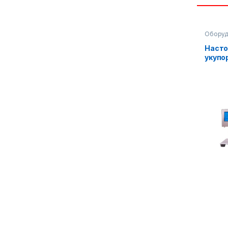
Оборуд
Водные
Упаков
Насто
укупо
обору