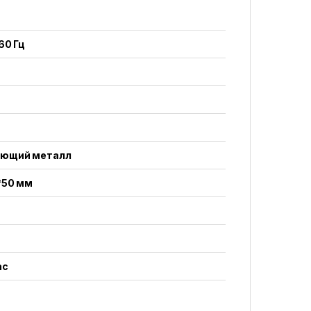
60 Гц
ющий металл
*50 мм
ас