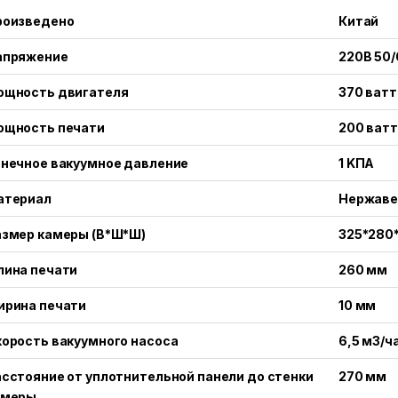
роизведено
Китай
апряжение
220В 50/
ощность двигателя
370 ватт
ощность печати
200 ватт
онечное вакуумное давление
1 KПA
атериал
Нержаве
азмер камеры (В*Ш*Ш)
325*280
лина печати
260 мм
ирина печати
10 мм
орость вакуумного насоса
6,5 м3/ч
сстояние от уплотнительной панели до стенки
270 мм
амеры