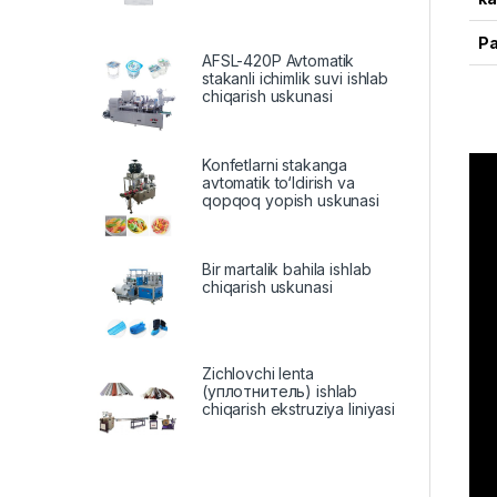
Р
AFSL-420P Avtomatik
stakanli ichimlik suvi ishlab
chiqarish uskunasi
Konfetlarni stakanga
avtomatik to‘ldirish va
qopqoq yopish uskunasi
Bir martalik bahila ishlab
chiqarish uskunasi
Zichlovchi lenta
(уплотнитель) ishlab
chiqarish ekstruziya liniyasi