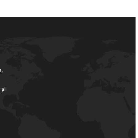
а,
’pi