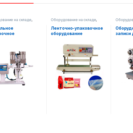
ование на складе
,
Оборудование на складе
,
Оборудов
 продукты
,
Упаковочное оборудование
Печатное
очное оборудование
Упаковоч
льное
Ленточно-упаковочное
Оборуд
рочное
оборудование
записи
дование
(вертикальное)