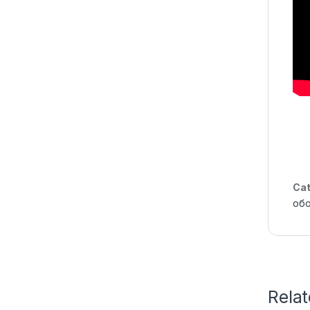
Cat
об
Rela