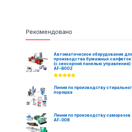
Рекомендовано
Автоматическое оборудование дл
производства бумажных салфеток
(с сенсорной панелью управления)
AF-B002
Rated
5.00
out of 5
Линия по производству стирально
порошка
Линия по производству саморезов
AF-008