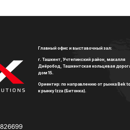
Главный офис и выставочный зал:
г. Ташкент, Учтепинский район, махалля
Диёробод, Ташкентская кольцевая дорог
дом 15.
Ориентир: по направлению от рынка Bek to
к рынку Izza (Битонка).
3826699