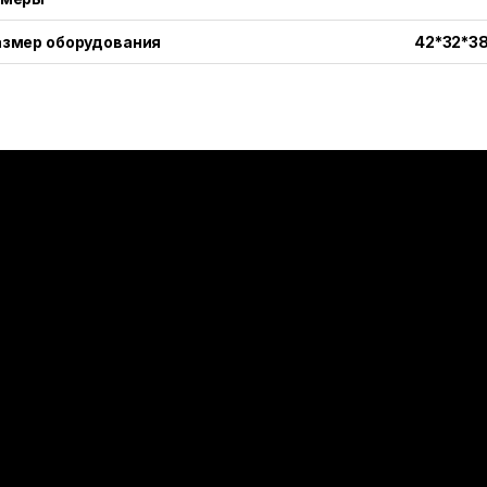
азмер оборудования
42*32*3