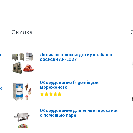
Скидка
я
Линия по производству колбас и
сосиски AF-L027
Оборудование frigomix для
мороженого
го
Rated
5.00
out of 5
Оборудование для этикетирования
с помощью пара