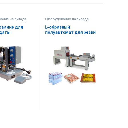
ание на складе
,
Оборудование на складе
,
 оборудование
,
Упаковочное оборудование
ное оборудование
ование для
L-образный
 даты
полуавтомат для резки
и термоупаковки