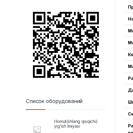
П
Н
М
М
К
М
Р
Д
Список оборудований
Ш
Ск
Homut(shlang qisqichi)
Ра
yig‘ish liniyasi
к