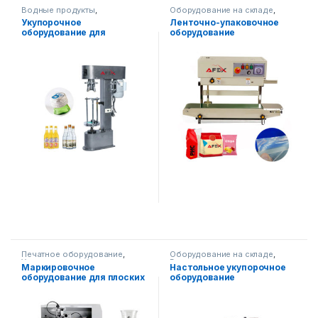
Водные продукты
,
Оборудование на складе
,
Оборудование на складе
,
Упаковочное оборудование
Укупорочное
Ленточно-упаковочное
Упаковочное оборудование
оборудование для
оборудование
стеклянной тары
(вертикальное)
Печатное оборудование
,
Оборудование на складе
,
Упаковочное оборудование
Водные продукты
,
Маркировочное
Настольное укупорочное
Упаковочное оборудование
оборудование для плоских
оборудование
и круглых контейнеров AF-
GS200