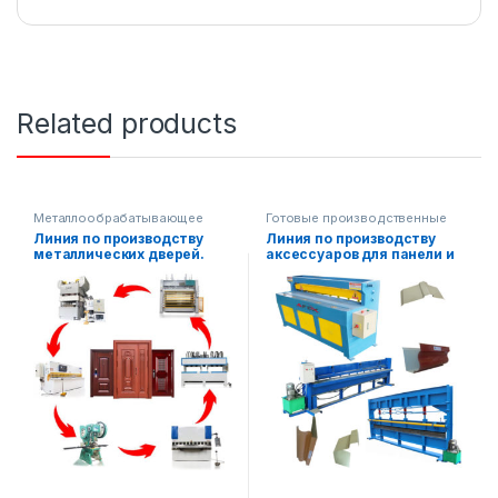
Related products
Металлообрабатывающее
Готовые производственные
оборудование
линии
,
Линия по производству
Линия по производству
Металлообрабатывающее
металлических дверей.
аксессуаров для панели и
оборудование
,
Строительное
оборудование
крыши AF-L029