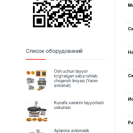
М
С
Список оборудований
Н
Osh uchun tayyor
С
to‘g‘ralgan sabzi ishlab
chiqarish liniyasi (Yarim
avtomat)
И
Kunafa xamirini tayyorlash
uskunasi
Р
Aylanma avtomatik