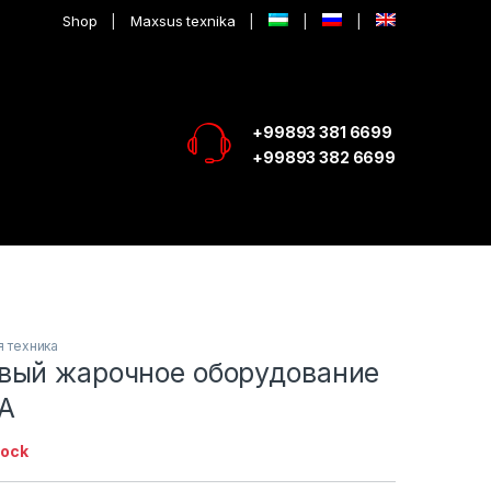
Shop
Maxsus texnika
+99893 381 6699
+99893 382 6699
 техника
вый жарочное оборудование
A
tock