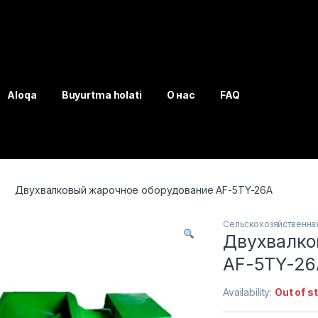
Aloqa
Buyurtma holati
О нас
FAQ
Двухвалковый жарочное оборудование AF-5TY-26A
Сельскохозяйственная
Двухвалко
AF-5TY-26
Availability:
Out of s