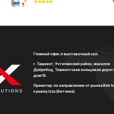
Rated
5.00
out of 5
Главный офис и выставочный зал:
г. Ташкент, Учтепинский район, махалля
Диёробод, Ташкентская кольцевая дорог
дом 15.
Ориентир: по направлению от рынка Bek to
к рынку Izza (Битонка).