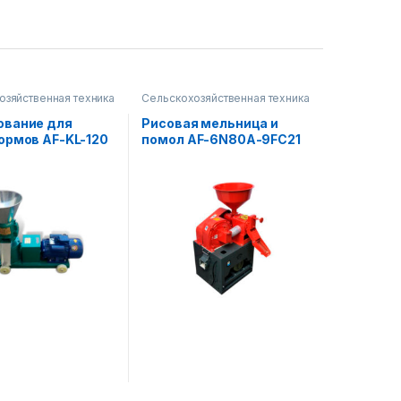
озяйственная техника
Сельскохозяйственная техника
ование для
Рисовая мельница и
ормов AF-KL-120
помол AF-6N80A-9FC21