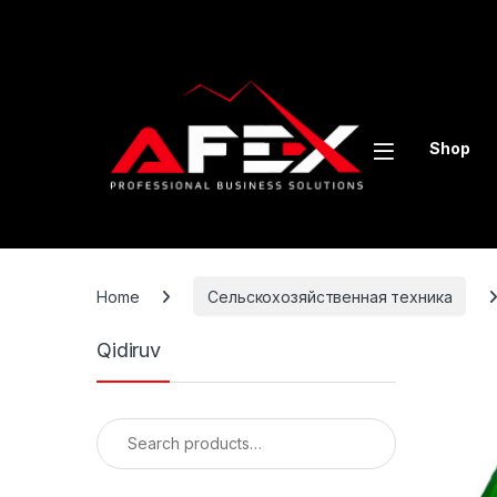
Skip to navigation
Skip to content
Shop
Home
Сельскохозяйственная техника
Qidiruv
Search for: