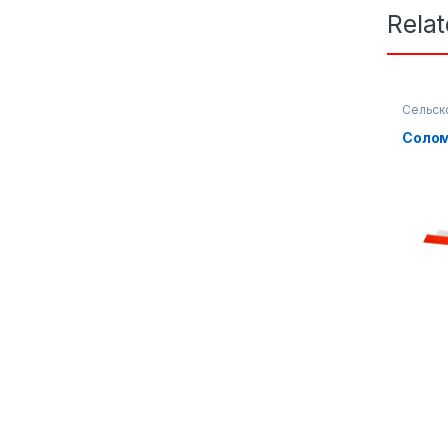
Rela
Сельск
Солом