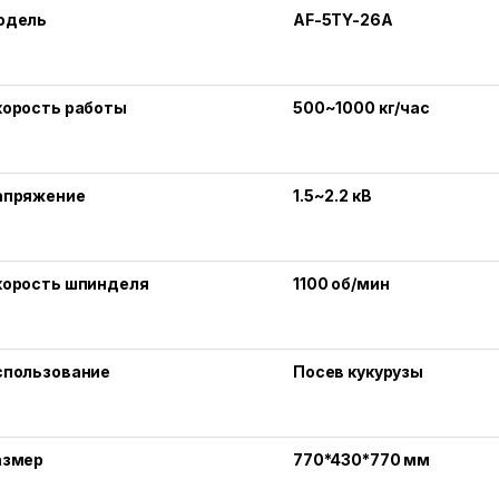
одель
AF-5TY-26A
корость работы
500~1000 кг/час
апряжение
1.5~2.2 кВ
корость шпинделя
1100 об/мин
спользование
Посев кукурузы
азмер
770*430*770 мм