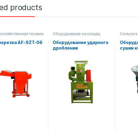
ted products
охозяйственная техника
Оборудование на складе
,
Сельскох
Сельскохозяйственная техника
орезка AF-9ZT-06
Оборудование ударного
Оборуд
дробления
сушки к