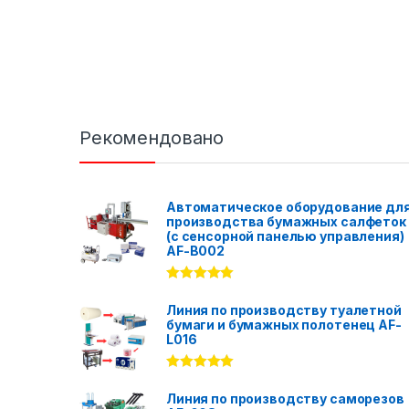
Рекомендовано
Автоматическое оборудование дл
производства бумажных салфеток
(с сенсорной панелью управления)
AF-B002
Rated
5.00
out of 5
Линия по производству туалетной
бумаги и бумажных полотенец AF-
L016
Rated
5.00
out of 5
Линия по производству саморезов