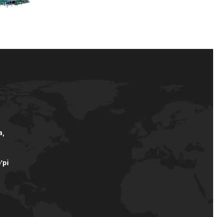
а,
’pi