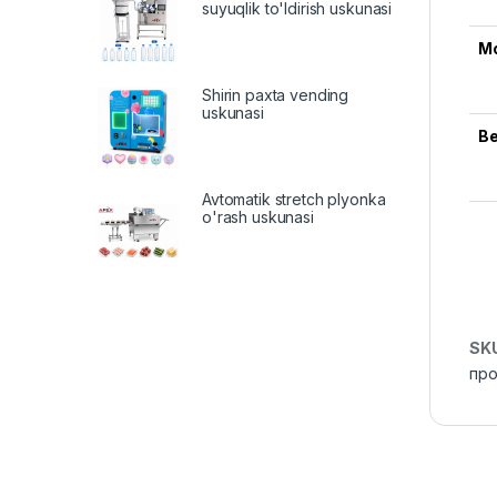
suyuqlik to'ldirish uskunasi
М
Shirin paxta vending
uskunasi
В
Avtomatik stretch plyonka
o'rash uskunasi
SK
про