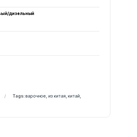
вый/дизельный
Tags:
варочное
,
из китая
,
китай
,