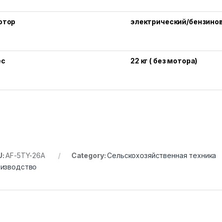
отор
электрический/бензино
ес
22 кг ( без мотора)
U:
AF-5TY-26A
Category:
Сельскохозяйственная техника
изводство