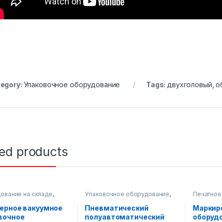
egory:
Упаковочное оборудование
Tags:
двухголовый
,
о
ted products
ование на складе
,
Упаковочное оборудование
,
Печатное
очное оборудование
Диспенсерное оборудование
Упаковоч
ерное вакуумное
Пневматический
Маркир
вочное
полуавтоматический
оборуд