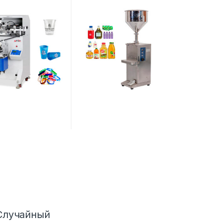
 и круглых
(дозаторное)
неров AF-GS200
оборудование
Случайный