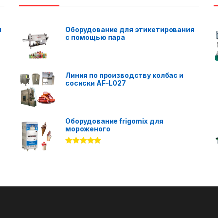
я
Оборудование для этикетирования
с помощью пара
Линия по производству колбас и
сосиски AF-L027
Оборудование frigomix для
мороженого
Rated
5.00
out of 5