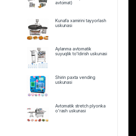
avtomat)
Kunafa xamirini tayyorlash
uskunasi
Aylanma avtomatik
suyuqlik to'ldirish uskunasi
Shirin paxta vending
uskunasi
Avtomatik stretch plyonka
o'rash uskunasi