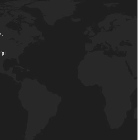
а,
’pi