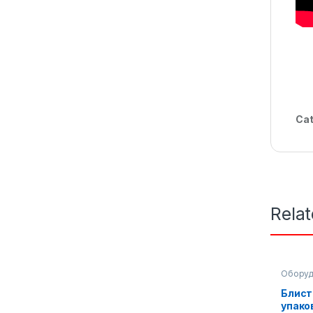
Cat
Rela
Оборуд
Упаков
Блист
упако