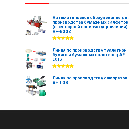
Автоматическое оборудование дл
производства бумажных салфеток
(с сенсорной панелью управления)
AF-B002
Rated
5.00
out of 5
Линия по производству туалетной
бумаги и бумажных полотенец AF-
L016
Rated
5.00
out of 5
Линия по производству саморезов
AF-008