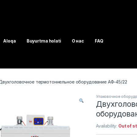
Aloqa
Buyurtma holati
О нас
FAQ
Двухголовочное термотоннельное оборудование АФ-45/22
Упаковочное оборуд
Двухголов
оборудова
Availability:
Out of s