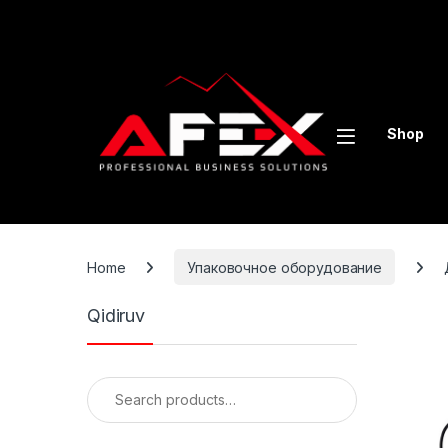
Skip to navigation
Skip to content
Shop
Home
Упаковочное оборудование
Qidiruv
Search for: