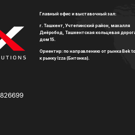
Главный офис и выставочный зал:
г. Ташкент, Учтепинский район, махалля
Диёробод, Ташкентская кольцевая дорог
дом 15.
Ориентир: по направлению от рынка Bek to
к рынку Izza (Битонка).
3826699