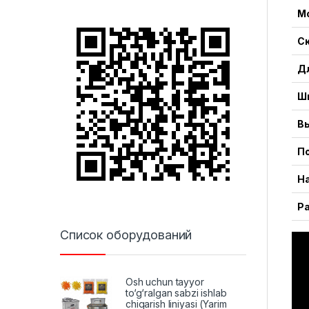
М
С
Д
Ш
В
П
Н
Р
Список оборудований
Osh uchun tayyor
to‘g‘ralgan sabzi ishlab
chiqarish liniyasi (Yarim