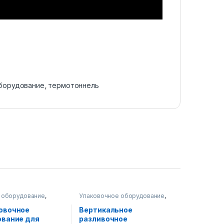
борудование
,
термотоннель
 оборудование
,
Упаковочное оборудование
,
ное оборудование
Диспенсерное оборудование
овочное
Вертикальное
ование для
разливочное