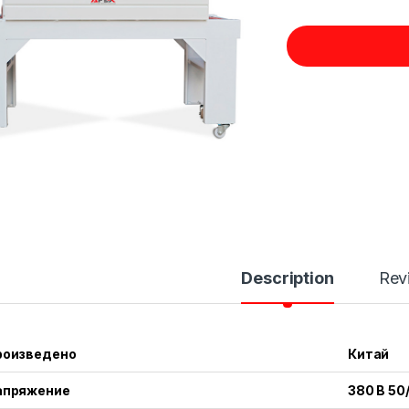
Description
Rev
роизведено
Китай
апряжение
380 В 50