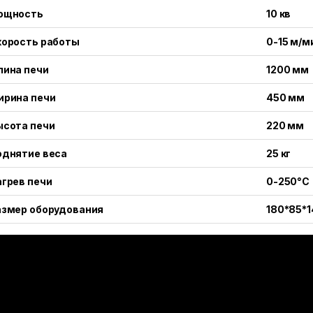
ощность
10 кв
корость работы
0-15 м/м
лина печи
1200 мм
ирина печи
450 мм
ысота печи
220 мм
однятие веса
25 кг
агрев печи
0-250°C
азмер оборудования
180*85*1