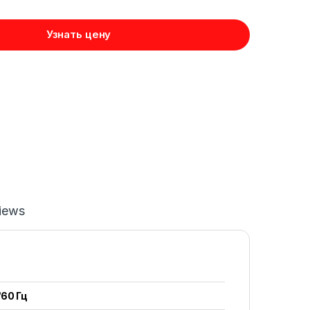
Узнать цену
iews
/60 Гц