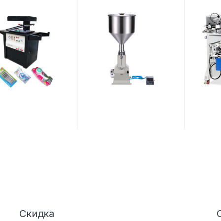
дование AF390TB
дозатор
плоских
контей
Скидка