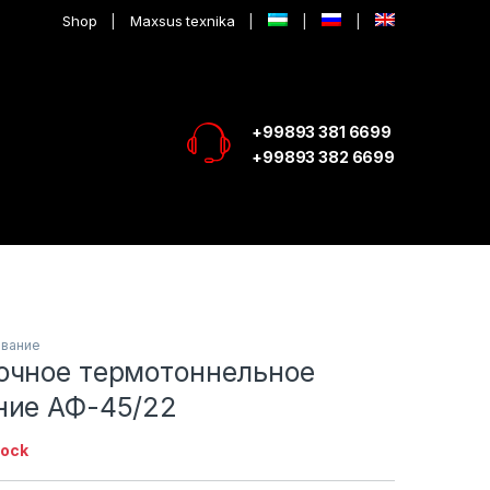
Shop
Maxsus texnika
+99893 381 6699
+99893 382 6699
ование
очное термотоннельное
ние АФ-45/22
tock