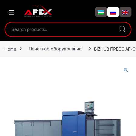
Skip to navigation
Skip to content
Search for:
Home
Печатное оборудование
BIZHUB ПРЕСС AF-