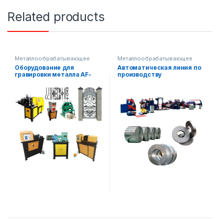
Related products
Металлообрабатывающее
Металлообрабатывающее
оборудование
оборудование
Оборудование для
Автоматическая линия по
гравировки металла AF-
производству
L025
металлической ленты