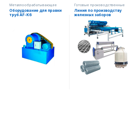
Металлообрабатывающее
Готовые производственные
оборудование
линии
,
Оборудование для правки
Линия по производству
Металлообрабатывающее
труб AF-K6
железных заборов
оборудование