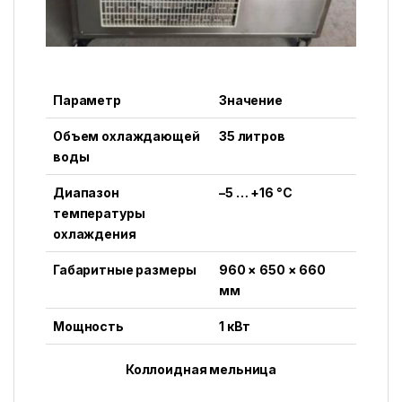
Параметр
Значение
Объем охлаждающей
35 литров
воды
Диапазон
–5 … +16 °C
температуры
охлаждения
Габаритные размеры
960 × 650 × 660
мм
Мощность
1 кВт
Коллоидная мельница