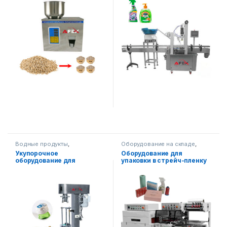
Водные продукты
,
Оборудование на складе
,
Оборудование на складе
,
Упаковочное оборудование
Укупорочное
Оборудование для
Упаковочное оборудование
оборудование для
упаковки в стрейч-пленку
стеклянной тары
AF-R350