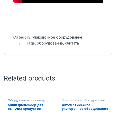
Category:
Упаковочное оборудование
Tags:
оборудование
,
считать
Related products
Оборудование на складе
,
Упаковочное оборудование
Упаковочное оборудование
,
Мини диспенсер для
Автоматическое
Диспенсерное оборудование
сыпучих продуктов
укупорочное оборудование
с конвейером