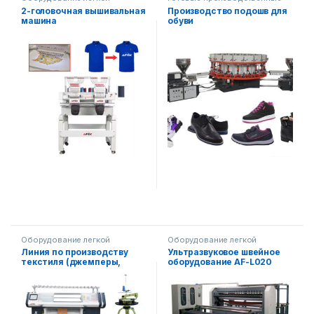
промышленности
линии
,
Другое оборудование
,
2-головочная вышивальная
Производство подошв для
Оборудование легкой
машина
обуви
промышленности
Оборудование легкой
Оборудование легкой
промышленности
,
Ткацкое
промышленности
,
Ткацкое
Линия по производству
Ультразвуковое швейное
оборудование
оборудование
текстиля (джемперы,
оборудование AF-L020
пальто, детская одежда и
т. д.) AF-L023