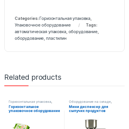
Categories:
Горизонтальная упаковка
,
Упаковочное оборудование
Tags:
автоматическая упаковка
,
оборудование
,
оборудование
,
пластилин
Related products
Горизонтальная упаковка
,
Оборудование на складе
,
Упаковочное оборудование
Упаковочное оборудование
,
Горизонтальное
Мини диспенсер для
Диспенсерное оборудование
упаковочное оборудование
сыпучих продуктов
AF-T450