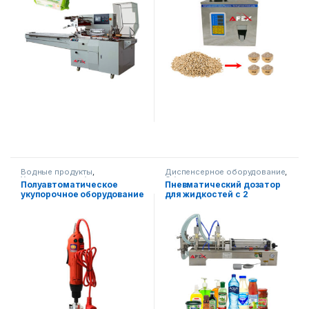
Водные продукты
,
Диспенсерное оборудование
,
Упаковочное оборудование
Оборудование на складе
,
Полуавтоматическое
Пневматический дозатор
Упаковочное оборудование
укупорочное оборудование
для жидкостей с 2 ​​
головками