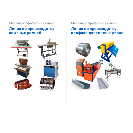
Металлообрабатывающее
Металлообрабатывающее
оборудование
,
Другое
оборудование
,
Строительное
Линия по производству
Линия по производству
оборудование
оборудование
,
Готовые
кожаных ремней
профиля для гипсокартона
производственные линии
AF-L030