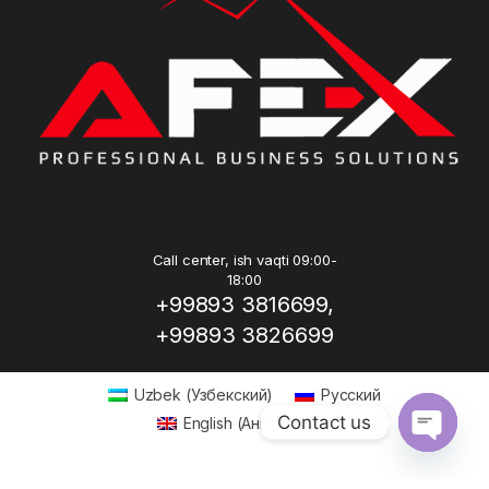
Call center, ish vaqti 09:00-
18:00
+99893 3816699,
+99893 3826699
Uzbek
(
Узбекский
)
Русский
Contact us
English
(
Английский
)
Open ch