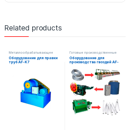
Related products
Металлообрабатывающее
Готовые производственные
оборудование
линии
,
Оборудование для правки
Оборудование для
Металлообрабатывающее
труб AF-K7
производства гвоздей AF-
оборудование
,
Строительное
оборудование
L011