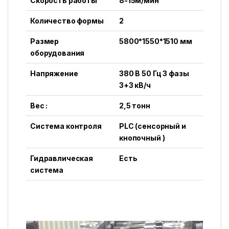
Скорость работы
8-15м/мин
Количество формы
2
Размер
5800*1550*1510 мм
оборудования
Напряжение
380 В 50 Гц 3 фазы
3+3 кВ/ч
Вес :
2,5 тонн
Система контроля
PLC (сенсорный и
кнопочный )
Гидравлическая
Есть
система