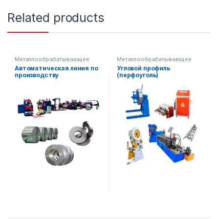
Related products
Металлообрабатывающее
Металлообрабатывающее
оборудование
оборудование
,
Строительное
Автоматическая линия по
Угловой профиль
оборудование
производству
(перфоуголь)
металлической ленты
Оборудование для
производства