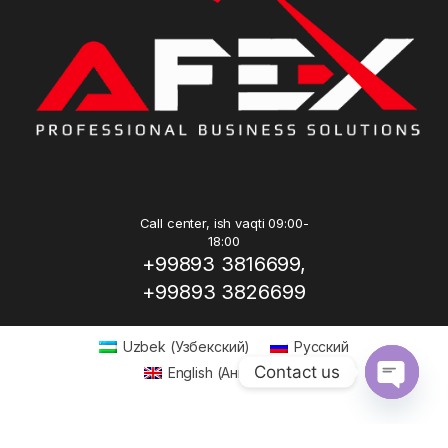
Call center, ish vaqti 09:00-
18:00
+99893 3816699,
+99893 3826699
Uzbek
(
Узбекский
)
Русский
Contact us
English
(
Английский
)
Open ch