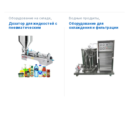
Оборудование на складе
,
Водные продукты
,
Упаковочное оборудование
,
Упаковочное оборудование
Дозатор для жидкостей с
Оборудование для
Диспенсерное оборудование
пневматическим
охлаждения и фильтрации
бункером-1 головка
парфюмерии