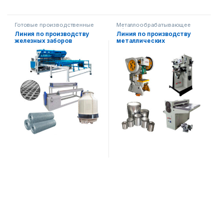
Готовые производственные
Металлообрабатывающее
линии
,
оборудование
Линия по производству
Линия по производству
Металлообрабатывающее
железных заборов
металлических
оборудование
цилиндрических
контейнеров