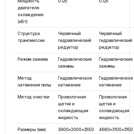
Мощность
0.125
0.125
двигателя
охлаждения
(кВт)
Структура
Червячный
Червячный
трансмиссии
гидравлический
гидравлический
редуктор
редуктор
Режим зажима
Гидравлические
Гидравлические
зажимы
зажимы
Метод
Гидравлическое
Гидравлическое
натяжения пилы
натяжение
натяжение
Метод очистки
Проволочная
Проволочная
щетка и
щетка и
охлаждающая
охлаждающая
жидкость
жидкость
Размеры (мм)
3900×2000×2650
4680×3100×3150