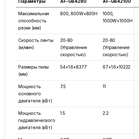
Параметры
AF-GB4280
AF-GB42100
Максимальная
800, 800W×800H
1000,
способность
1000W×1000H
резки (мм)
Скорость ленты
20-80
20-80
(м/мин)
(Управление
(Управление
скоростью)
скоростью)
Размеры пилы
54×1.6×8377
67×1.6×10222
(мм)
Мощность
7.5
11
основного
двигателя (кВт)
Мощность
1.5
2.2
гидравлического
двигателя (кВт)