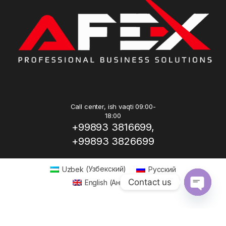
Call center, ish vaqti 09:00-
18:00
+99893 3816699,
+99893 3826699
Uzbek
(
Узбекский
)
Русский
Contact us
English
(
Английский
)
Open ch