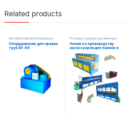
Related products
Металлообрабатывающее
Готовые производственные
оборудование
линии
,
Оборудование для правки
Линия по производству
Металлообрабатывающее
труб AF-K6
аксессуаров для панели и
оборудование
,
Строительное
оборудование
крыши AF-L029