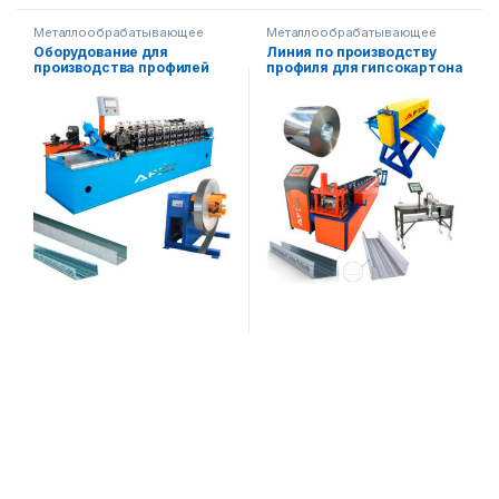
Металлообрабатывающее
Металлообрабатывающее
оборудование
,
Строительное
оборудование
,
Строительное
Оборудование для
Линия по производству
оборудование
оборудование
,
Готовые
производства профилей
профиля для гипсокартона
производственные линии
для гипсокартона
AF-L030
(двойная форма)