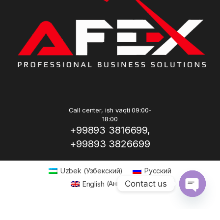
Call center, ish vaqti 09:00-
18:00
+99893 3816699,
+99893 3826699
Uzbek
(
Узбекский
)
Русский
Contact us
English
(
Английский
)
Open ch