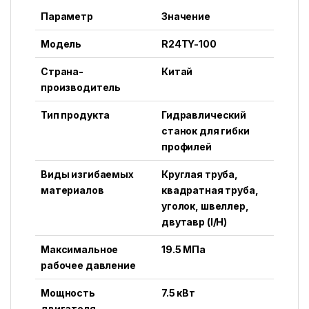
Параметр
Значение
Модель
R24TY-100
Страна-
Китай
производитель
Тип продукта
Гидравлический
станок для гибки
профилей
Виды изгибаемых
Круглая труба,
материалов
квадратная труба,
уголок, швеллер,
двутавр (I/H)
Максимальное
19.5 МПа
рабочее давление
Мощность
7.5 кВт
двигателя