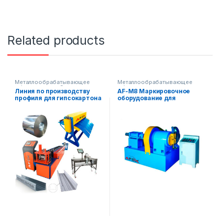
Related products
Металлообрабатывающее
Металлообрабатывающее
оборудование
,
Строительное
оборудование
Линия по производству
AF-M8 Маркировочное
оборудование
,
Готовые
профиля для гипсокартона
оборудование для
производственные линии
AF-L030
металлических труб