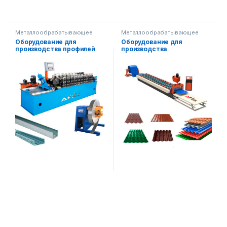
Металлообрабатывающее
Металлообрабатывающее
оборудование
,
Строительное
оборудование
,
Готовые
Оборудование для
Оборудование для
оборудование
производственные линии
производства профилей
производства
для гипсокартона
металлочерепицы
(двойная форма)
(профнастил).