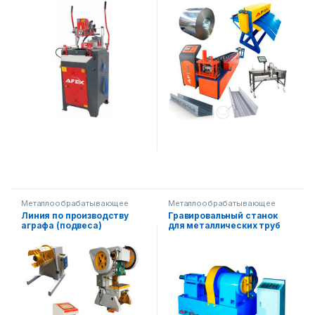
Металлообрабатывающее
Металлообрабатывающее
оборудование
,
Строительное
оборудование
Линия по производству
Гравировальный станок
оборудование
аграфа (подвеса)
для металлических труб
AF-M7