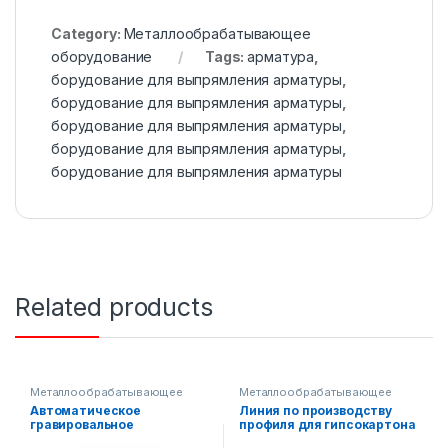
Category:
Металлообрабатывающее
оборудование
Tags:
арматура
,
борудование для выпрямления арматуры
,
борудование для выпрямления арматуры
,
борудование для выпрямления арматуры
,
борудование для выпрямления арматуры
,
борудование для выпрямления арматуры
Related products
Металлообрабатывающее
Металлообрабатывающее
оборудование
оборудование
,
Строительное
Автоматическое
Линия по производству
оборудование
,
Готовые
гравировальное
профиля для гипсокартона
производственные линии
оборудование G2
AF-L030